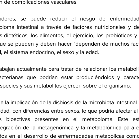
ón de complicaciones vasculares.
adores, se puede reducir el riesgo de enfermedade
oma intestinal a través de factores nutricionales y de 
 dietéticos, los alimentos, el ejercicio, los probióticos y 
que se pueden y deben hacer "dependen de muchos factor
 el sistema endocrino, el sexo y la edad.
abajan actualmente para tratar de relacionar los metabolit
cterianas que podrían estar produciéndolos y caracter
especies y sus metabolitos ejercen sobre el organismo.
 la implicación de la disbiosis de la microbiota intestinal 
idad, con diferencias entre sexos, lo que podría afectar a
as bioactivas presentes en el metaboloma. Este est
tegración de la metagenómica y la metabolómica para el
os en el desarrollo de enfermedades metabólicas como l