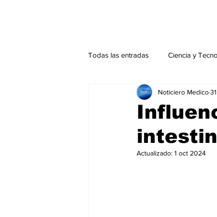
Todas las entradas
Ciencia y Tecn
Noticiero Medico
31
Actualidad
Salud Mental
Influen
intesti
Endocrinología
Actualidad es
Actualizado:
1 oct 2024
Consulta Externa especial
Edi
Especiales especial
Perfiles 