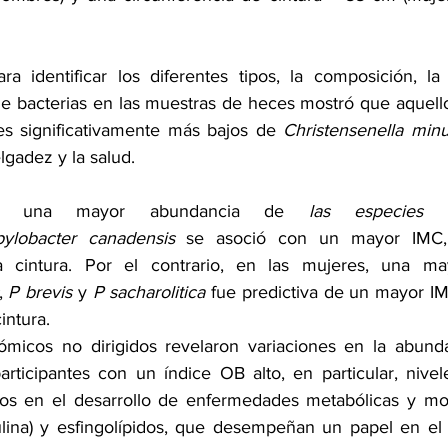
ara identificar los diferentes tipos, la composición, la 
de bacterias en las muestras de heces mostró que aquello
es significativamente más bajos de 
Christensenella minu
lgadez y la salud.
s, una mayor abundancia de 
las especies Pa
ylobacter canadensis
 se asoció con un mayor IMC,
a cintura. Por el contrario, en las mujeres, una ma
, 
P brevis
 y 
P sacharolitica
 fue predictiva de un mayor IM
intura.
ómicos no dirigidos revelaron variaciones en la abunda
articipantes con un índice OB alto, en particular, nivel
ados en el desarrollo de enfermedades metabólicas y mo
lina
) y esfingolípidos, que desempeñan un papel en el d