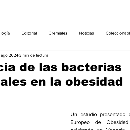
ología
Editorial
Gremiales
Noticias
Coleccionab
 ago 2024
3 min de lectura
Agenda
Sección especial
Perfiles
Noticiero Médic
cia de las bacterias
nales en la obesidad
pecial
Ciencia y Tecnología especial
Coleccionable especi
torial especial
Gremiales especial
Noticias especial
Un estudio presentado 
Europeo de Obesidad
especial
Publicaciones especial
dia mundial de la diabetes