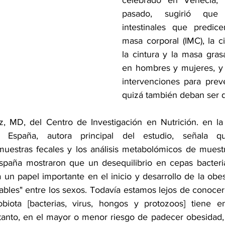
celebrado en Venecia, I
pasado, sugirió que l
intestinales que predice
masa corporal (IMC), la ci
la cintura y la masa grasa
en hombres y mujeres, y po
intervenciones para preve
quizá también deban ser d
z, MD, del Centro de Investigación en Nutrición. en la
 España, autora principal del estudio, señala que
estras fecales y los análisis metabolómicos de muestr
spaña mostraron que un desequilibrio en cepas bacteria
un papel importante en el inicio y desarrollo de la obes
ables" entre los sexos. Todavía estamos lejos de conocer
biota [bacterias, virus, hongos y protozoos] tiene en
 tanto, en el mayor o menor riesgo de padecer obesidad, 