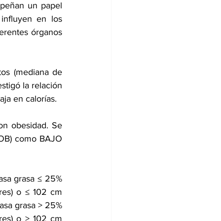
peñan un papel 
influyen en los 
erentes órganos 
tos (mediana de 
tigó la relación 
ja en calorías.
on obesidad. Se 
 (OB) como BAJO 
sa grasa ≤ 25% 
res) o ≤ 102 cm 
asa grasa > 25% 
res) o > 102 cm 