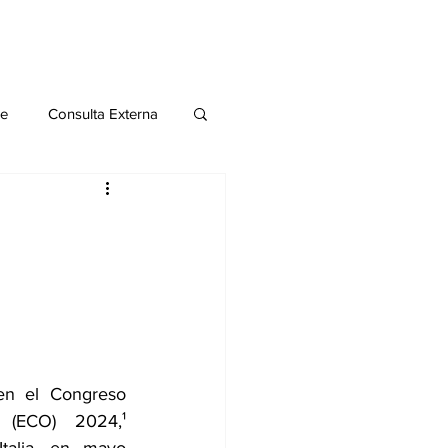
le
Consulta Externa
o 2020
Publicaciones
al
Salud Mental especial
en el 
Congreso 
 (ECO) 2024
,¹ 