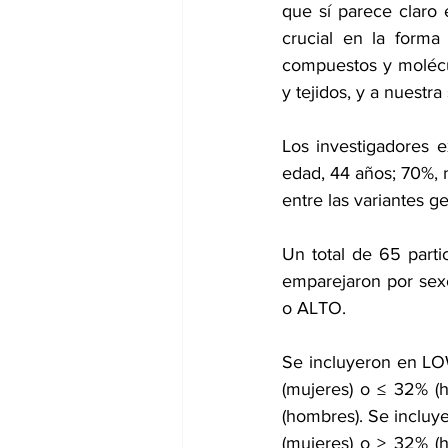
que sí parece claro
crucial en la forma
compuestos y molécul
y tejidos, y a nuestr
Los investigadores 
edad, 44 años; 70%, m
entre las variantes g
Un total de 65 parti
emparejaron por sex
o ALTO.
Se incluyeron en LO
(mujeres) o ≤ 32% (
(hombres). Se incluy
(mujeres) o > 32% (