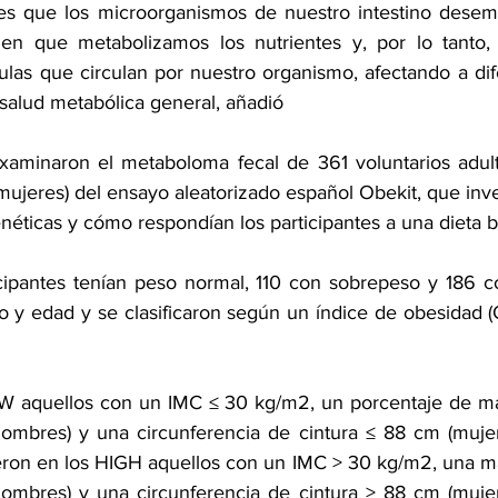
 es que los microorganismos de nuestro intestino desem
 en que metabolizamos los nutrientes y, por lo tanto, 
as que circulan por nuestro organismo, afectando a dif
a salud metabólica general, añadió
examinaron el metaboloma fecal de 361 voluntarios adul
ujeres) del ensayo aleatorizado español Obekit, que inves
enéticas y cómo respondían los participantes a una dieta ba
cipantes tenían peso normal, 110 con sobrepeso y 186 c
o y edad y se clasificaron según un índice de obesidad
W aquellos con un IMC ≤ 30 kg/m2, un porcentaje de ma
hombres) y una circunferencia de cintura ≤ 88 cm (muje
eron en los HIGH aquellos con un IMC > 30 kg/m2, una m
hombres) y una circunferencia de cintura > 88 cm (muje