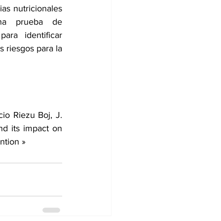
as nutricionales 
na prueba de 
ra identificar 
 riesgos para la 
o Riezu Boj, J. 
d its impact on 
ntion »