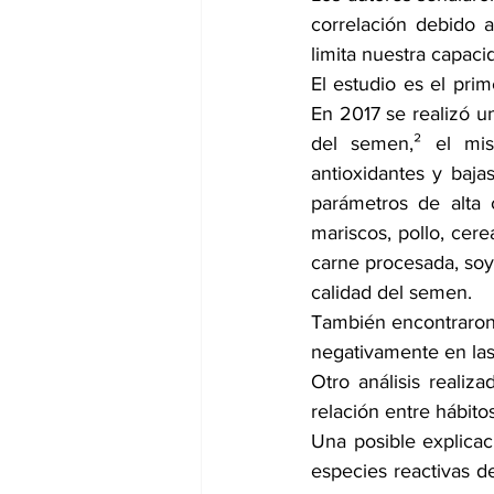
correlación debido a 
limita nuestra capaci
El estudio es el pri
En 2017 se realizó un
del semen,² el mis
antioxidantes y baja
parámetros de alta 
mariscos, pollo, cere
carne procesada, soy
calidad del semen. 
También encontraron q
negativamente en las
Otro análisis realiz
relación entre hábito
Una posible explicaci
especies reactivas 