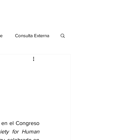
le
Consulta Externa
o 2020
Publicaciones
al
Salud Mental especial
 en el Congreso 
iety for Human 