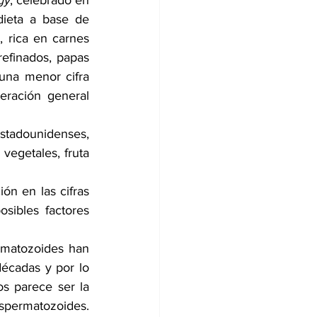
gy
, celebrado en 
ieta a base de 
, rica en carnes 
efinados, papas 
 una menor cifra 
eración general 
stadounidenses, 
egetales, fruta 
n en las cifras 
sibles factores 
rmatozoides han 
écadas y por lo 
s parece ser la 
permatozoides. 