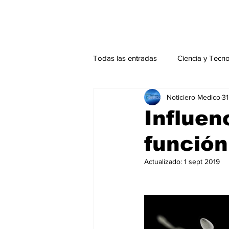
Todas las entradas
Ciencia y Tecn
Noticiero Medico
31
Actualidad
Salud Mental
Influen
función
Endocrinología
Actualidad es
Actualizado:
1 sept 2019
Consulta Externa especial
Edi
Especiales especial
Perfiles 