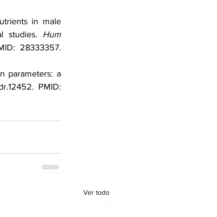
trients in male 
l studies. 
Hum 
. 1 Jul 2017;23(4):371-389. doi: 10.1093/humupd/dmx006. PMID: 28333357. 
en parameters: a 
ndr.12452. PMID: 
Ver todo