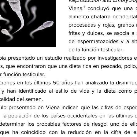
Reproduction and Embryolo
Viena.¹ concluyó que una d
alimento chatarra occidental
procesadas y rojas, granos r
fritas y dulces, se asocia a
de espermatozoides y a alt
de la función testicular. 
ía presentado un estudio realizado por investigadores e
, que encontraron que una dieta rica en pescado, pollo, v
 función testicular.
iones en los últimos 50 años han analizado la disminució
 han identificado al estilo de vida y la dieta como po
calidad del semen. 
culo presentado en Viena indican que las cifras de espe
la población de los países occidentales en las últimas d
determinar los probables factores de riesgo, uno de ello
 que ha coincidido con la reducción en la cifra de es