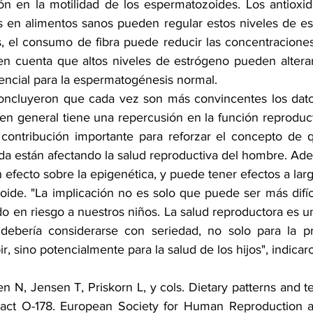
n en la motilidad de los espermatozoides. Los antioxid
s en alimentos sanos pueden regular estos niveles de esp
 el consumo de fibra puede reducir las concentraciones
n cuenta que altos niveles de estrógeno pueden alterar
encial para la espermatogénesis normal.
oncluyeron que cada vez son más convincentes los datos
 en general tiene una repercusión en la función reproduc
contribución importante para reforzar el concepto de qu
vida están afectando la salud reproductiva del hombre. Adem
 efecto sobre la epigenética, y puede tener efectos a larg
de. "La implicación no es solo que puede ser más difícil
 en riesgo a nuestros niños. La salud reproductora es un 
debería considerarse con seriedad, no solo para la pro
, sino potencialmente para la salud de los hijos", indicar
n N, Jensen T, Priskorn L, y cols. Dietary patterns and tes
act O-178. European Society for Human Reproduction a