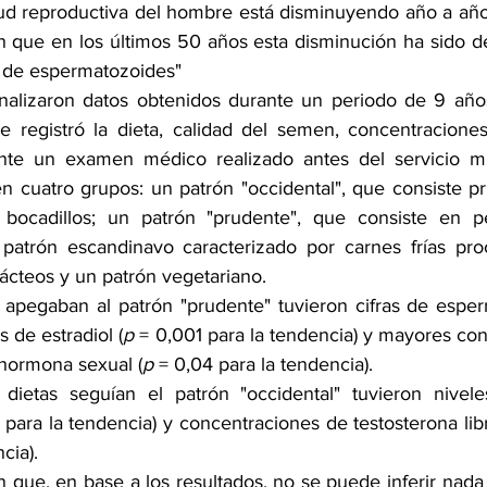
d reproductiva del hombre está disminuyendo año a año, 
n que en los últimos 50 años esta disminución ha sido de
n de espermatozoides"
analizaron datos obtenidos durante un periodo de 9 año
 registró la dieta, calidad del semen, concentracione
nte un examen médico realizado antes del servicio milit
en cuatro grupos: un patrón "occidental", que consiste pr
 bocadillos; un patrón "prudente", que consiste en pe
 patrón escandinavo caracterizado por carnes frías pro
ácteos y un patrón vegetariano. 
apegaban al patrón "prudente" tuvieron cifras de esper
s de estradiol (
p
 = 0,001 para la tendencia) y mayores con
 hormona sexual (
p
 = 0,04 para la tendencia).
ietas seguían el patrón "occidental" tuvieron nivele
 para la tendencia) y concentraciones de testosterona libr
cia).
 que, en base a los resultados, no se puede inferir nada