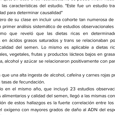
las características del estudio. "Este fue un estudio tra
dad para determinar causalidad"
mero de su clase en incluir una cohorte tan numerosa de
 primer análisis sistemático de estudios observacionales 
mo que reveló que las dietas ricas en determinados
s en ácidos grasos saturados y trans se relacionaban po
calidad del semen. Lo mismo es aplicable a dietas ric
ales, vegetales, frutas y productos lácteos bajos en grasa.
a, alcohol y azúcar se relacionaron positivamente con par
ue una alta ingesta de alcohol, cafeína y carnes rojas pr
 tasas de fecundación.
ado en el mismo año, que incluyó 23 estudios observaci
s alimentarios y calidad del semen, llegó a las mismas con
ón de estos hallazgos es la fuerte correlación entre los 
del oxígeno con mayores grados de daño al ADN del espe