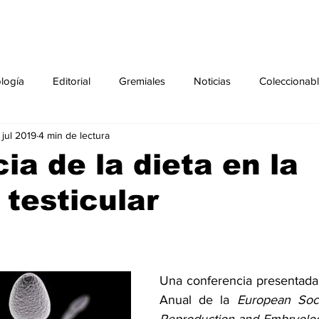
ología
Editorial
Gremiales
Noticias
Coleccionab
 jul 2019
4 min de lectura
Agenda
Sección especial
Perfiles
Noticiero Médic
cia de la dieta en la
 testicular
pecial
Ciencia y Tecnología especial
Coleccionable especi
torial especial
Gremiales especial
Noticias especial
Una conferencia presentada
Anual de la 
European Soc
especial
Publicaciones especial
dia mundial de la diabetes