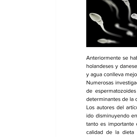
dia mundial de la hipertension
Anteriormente se hab
holandeses y daneses
y agua conlleva mejor
Numerosas investigac
de espermatozoides y
determinantes de la 
Los autores del artí
ido disminuyendo en 
tanto es importante 
calidad de la dieta