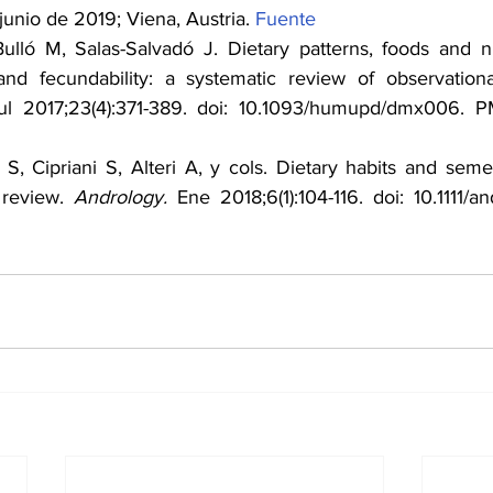
unio de 2019; Viena, Austria. 
Fuente
ulló M, Salas-Salvadó J. Dietary patterns, foods and nu
 and fecundability: a systematic review of observationa
i S, Cipriani S, Alteri A, y cols. Dietary habits and sem
 review. 
Andrology.
 Ene 2018;6(1):104-116. doi: 10.1111/a