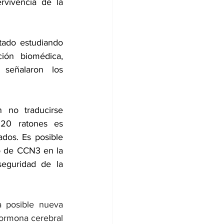
rvivencia de la 
ado estudiando 
ón biomédica, 
señalaron los 
no traducirse 
20 ratones es 
dos. Es posible 
o de CCN3 en la 
eguridad de la 
 posible nueva 
ormona cerebral 