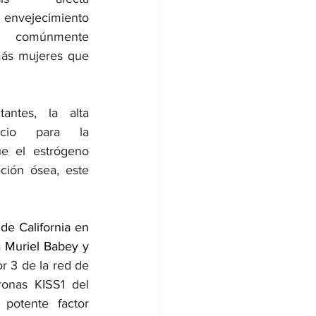
 envejecimiento 
 comúnmente 
ás mujeres que 
ntes, la alta 
cio para la 
e el estrógeno 
ión ósea, este 
de California en 
a Muriel Babey y 
or 3 de la red de 
onas KISS1 del 
otente factor 