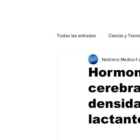
Todas las entradas
Ciencia y Tecn
Noticiero Medico
1 
Actualidad
Salud Mental
Hormon
cerebra
Endocrinología
Actualidad es
densida
Consulta Externa especial
Edi
lactant
Especiales especial
Perfiles 