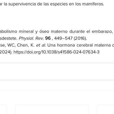
r la supervivencia de las especies en los mamíferos.
bolismo mineral y óseo materno durante el embarazo, la
destete. 
Physiol. Rev. 
96
 , 449–547 (2016).
se, WC, Chen, K. 
et al.
 Una hormona cerebral materna qu
(2024). 
https://doi.org/10.1038/s41586-024-07634-3