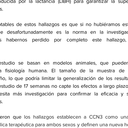
ducida por la lactancia (LIBH) para garantizar la supe
s.
tables de estos hallazgos es que si no hubiéramos est
e desafortunadamente es la norma en la investigaci
s habernos perdido por completo este hallazgo, 
estudio se basan en modelos animales, que pueden 
a fisiología humana. El tamaño de la muestra de 
o, lo que podría limitar la generalización de los resulta
estudio de 17 semanas no capte los efectos a largo plaz
sita más investigación para confirmar la eficacia y s
s.
yeron que 
los hallazgos establecen a CCN3 como una
ica terapéutica para ambos sexos y definen una nueva h