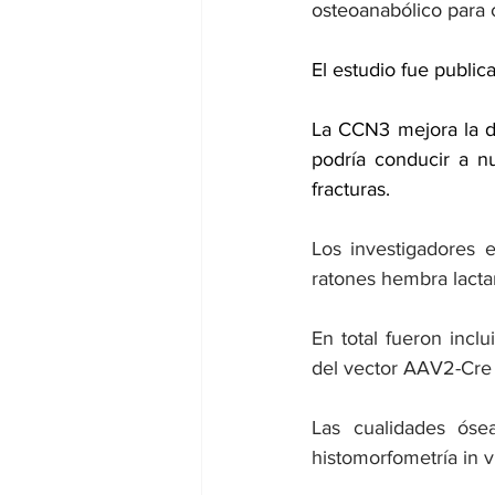
osteoanabólico para 
El estudio fue 
public
La CCN3 mejora la de
podría conducir a nu
fracturas.
Los investigadores 
ratones hembra lactan
En total fueron incl
del vector AAV2-Cre 
Las cualidades ós
histomorfometría in v