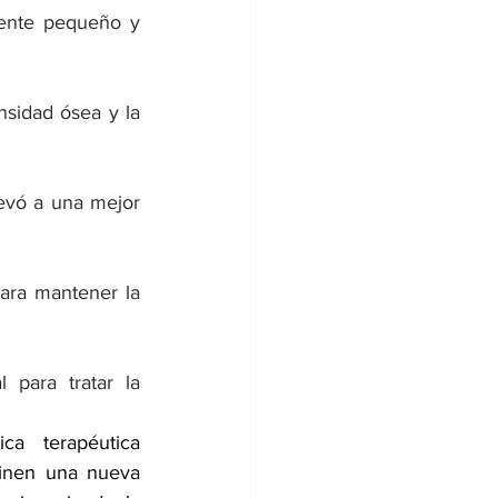
ente pequeño y 
sidad ósea y la 
evó a una mejor 
ra mantener la 
para tratar la 
 terapéutica 
inen una nueva 