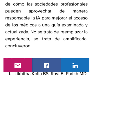
de cómo las sociedades profesionales 
pueden aprovechar de manera 
responsable la IA para mejorar el acceso 
de los médicos a una guía examinada y 
actualizada. No se trata de reemplazar la 
experiencia, se trata de amplificarla, 
concluyeron.
Referencia
Likhitha Kolla BS
, 
Ravi B. Parikh MD, 
MPP
, Usos y limitaciones de la 
inteligencia artificial para oncología. 
Cancer. 2024; 130 (12): 
2101-2107. 
https://doi.org/10.1002/cncr.35307
noticias
inteligencia artificial
ASCO
Noticias