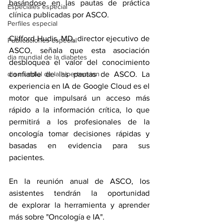
basándose en las pautas de práctica 
Especiales especial
clínica publicadas por ASCO.
Perfiles especial
Clifford Hudis, MD, director ejecutivo de 
Publicaciones especial
ASCO, señala que esta asociación 
dia mundial de la diabetes
desbloquea el valor del conocimiento 
dia mundial de la hipertension
confiable de las pautas de ASCO. La 
experiencia en IA de Google Cloud es el 
motor que impulsará un acceso más 
rápido a la información crítica, lo que 
permitirá a los profesionales de la 
oncología tomar decisiones rápidas y 
basadas en evidencia para sus 
pacientes.
En la reunión anual de ASCO, los 
asistentes tendrán la oportunidad 
de 
explorar la herramienta
 y aprender 
más sobre "Oncología e IA".