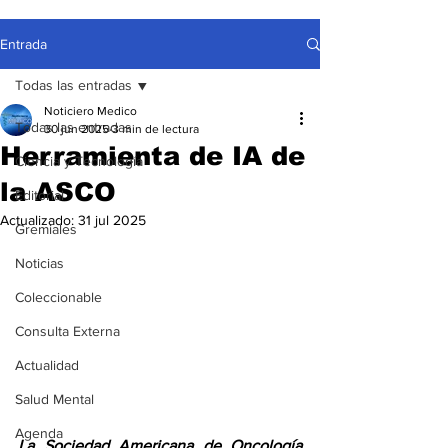
Entrada
Todas las entradas
Noticiero Medico
Todas las entradas
30 jun 2025
3 min de lectura
Herramienta de IA de
Ciencia y Tecnología
la ASCO
Editorial
Actualizado:
31 jul 2025
Gremiales
Noticias
Coleccionable
Consulta Externa
Actualidad
Salud Mental
Agenda
La Sociedad Americana de Oncología 