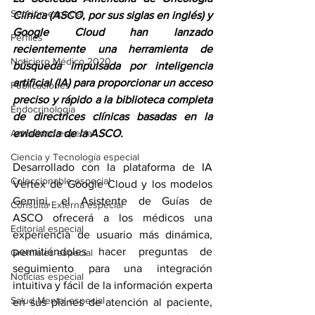
Sección especial
Clínica (ASCO, por sus siglas en inglés) y 
Google Cloud han lanzado 
Perfiles
recientemente una herramienta de 
Noticiero Médico 2020
búsqueda impulsada por inteligencia 
artificial (IA) para proporcionar un acceso 
Publicaciones
preciso y rápido a la biblioteca completa 
Endocrinología
de directrices clínicas basadas en la 
Actualidad especial
evidencia de la ASCO.
Ciencia y Tecnología especial
Desarrollado con la plataforma de IA 
Coleccionable especial
Vertex de Google Cloud y los modelos 
Gemini, el 
Asistente de Guías de 
Consulta Externa especial
ASCO
 ofrecerá a los médicos una 
Editorial especial
experiencia de usuario más dinámica, 
permitiéndoles hacer preguntas de 
Gremiales especial
seguimiento para una integración 
Noticias especial
intuitiva y fácil de la información experta 
Salud Mental especial
en sus planes de atención al paciente, 