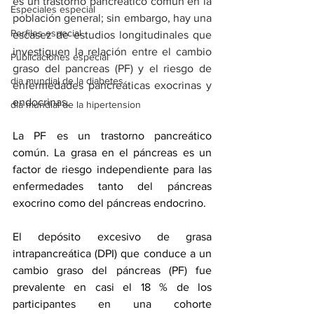
es un trastorno pancreático común en la 
Especiales especial
población general; sin embargo, hay una 
Perfiles especial
escasez de estudios longitudinales que 
investiguen la relación entre el cambio 
Publicaciones especial
graso del pancreas (PF) y el riesgo de 
dia mundial de la diabetes
enfermedades pancreáticas exocrinas y 
endocrinas.
dia mundial de la hipertension
La PF es un trastorno pancreático 
común. La grasa en el páncreas es un 
factor de riesgo independiente para las 
enfermedades tanto del páncreas 
exocrino como del páncreas endocrino.
El depósito excesivo de grasa 
intrapancreática (DPI) que conduce a un 
cambio graso del páncreas (PF) fue 
prevalente en casi el 18 % de los 
participantes en una cohorte 