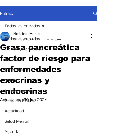
Entrada
Todas las entradas
Noticiero Medico
Todas las entradas
31 may 2024
3 min de lectura
Grasa pancreática
Ciencia y Tecnología
factor de riesgo para
Editorial
enfermedades
Gremiales
exocrinas y
Noticias
endocrinas
Coleccionable
Actualizado:
30 jun 2024
Consulta Externa
Actualidad
Salud Mental
Agenda