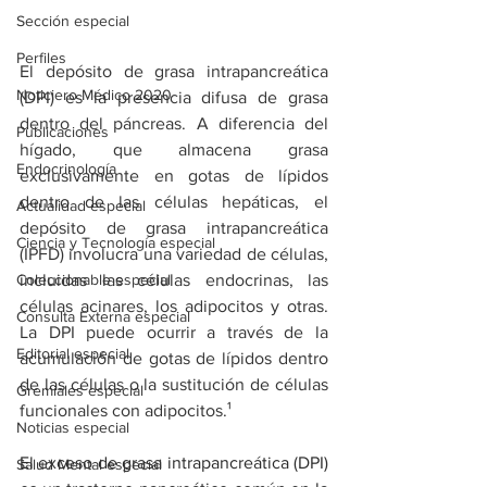
Sección especial
Perfiles
El depósito de grasa intrapancreática 
Noticiero Médico 2020
(DPI) es la presencia difusa de grasa 
dentro del páncreas. A diferencia del 
Publicaciones
hígado, que almacena grasa 
Endocrinología
exclusivamente en gotas de lípidos 
dentro de las células hepáticas, el 
Actualidad especial
depósito de grasa intrapancreática 
Ciencia y Tecnología especial
(IPFD) involucra una variedad de células, 
Coleccionable especial
incluidas las células endocrinas, las 
células acinares, los adipocitos y otras. 
Consulta Externa especial
La DPI puede ocurrir a través de la 
Editorial especial
acumulación de gotas de lípidos dentro 
de las células o la sustitución de células 
Gremiales especial
funcionales con adipocitos.¹
Noticias especial
El exceso de grasa intrapancreática (DPI) 
Salud Mental especial