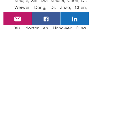
Xiaojie; Shi, Dra. Xiaolei; Chen, Dr. 
Weiwei; Dong, Dr. Zhao; Chen, 
estudiante de Lin, MD; Shen, 
estudiante de doctorado de Qinhao; 
Xu, doctor en Hongwei; Ding, 
doctor en Yanbing; Gong, Dr. 
Weijuan; Xiao, doctor en Weiming; 
Wang, Shengfeng PhD; Li, Dr. 
Weiqin; Lu, Guotao 
PhD. Asociaciones de la deposición 
de grasa intrapancreática con 
enfermedades incidentes del 
páncreas exocrino y endocrino: un 
estudio de cohorte prospectivo del 
biobanco del Reino Unido. The 
American Journal of 
Gastroenterology 
():10.14309/ajg.00000000000000
000000002792, 26 de abril de 