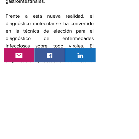
gastrointestinales. 
Frente a esta nueva realidad, el 
diagnóstico molecular se ha convertido 
en la técnica de elección para el 
diagnóstico de enfermedades 
infecciosas sobre todo virales. El 
Sistema FilmArray realiza la extracción, 
amplificación y detección de material 
genético y analiza una variedad de 
patógenos que causan infecciones 
gastrointestinales. Esta prueba está 
indicada solo en: 
diarrea con sangre
diarrea con fiebre alta (39°C o más)
diarrea frecuente (10 o más 
deposiciones acuosas en 24 horas)
diarrea con deshidratación clínica
diarrea nosocomial