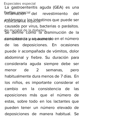
Especiales especial
La gastroenteritis aguda (GEA) es una 
Perfiles especial
inflamación del revestimiento del 
estómago y los intestinos que puede ser 
Publicaciones especial
causada por virus, bacterias o parásitos. 
dia mundial de la diabetes
Se define como la disminución de la 
consistencia y un aumento en el número 
dia mundial de la hipertension
de las deposiciones. En ocasiones 
puede ir acompañada de vómitos, dolor 
abdominal y fiebre. Su duración para 
considerarla aguda siempre debe ser 
menor de 2 semanas, pero 
habitualmente dura menos de 7 días.  En 
los niños, es importante considerar el 
cambio en la consistencia de las 
eposiciones más que el número de 
estas, sobre todo en los lactantes que 
pueden tener un número elevado de 
deposiciones de manera habitual. Se 