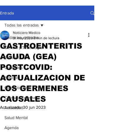
Entrada
Todas las entradas
Noticiero Medico
Todas las entradas
31 may 2023
8 min de lectura
GASTROENTERITIS
Ciencia y Tecnología
AGUDA (GEA)
Editorial
POSTCOVID:
Gremiales
ACTUALIZACION DE
Noticias
LOS GERMENES
Coleccionable
CAUSALES
Consulta Externa
Actualizado:
30 jun 2023
Actualidad
Salud Mental
Agenda