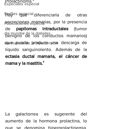
Prolactinoma.²
Especiales especial
Perfiles especial
Hay que diferenciarla de otras 
secreciones mamarias,
 por 
la presencia 
Publicaciones especial
de 
papilomas intraductales
 (tumor 
dia mundial de la diabetes
benigno de los conductos mamarios) 
que puede producir una descarga de 
dia mundial de la hipertension
líquido sanguinolento. Además de la 
ectasia ductal mamaria, el cáncer de 
mama y la mastitis.¹
La galactorrea es sugerente del 
aumento de la hormona prolactina, lo 
que se denomina hiperprolactinemia, 