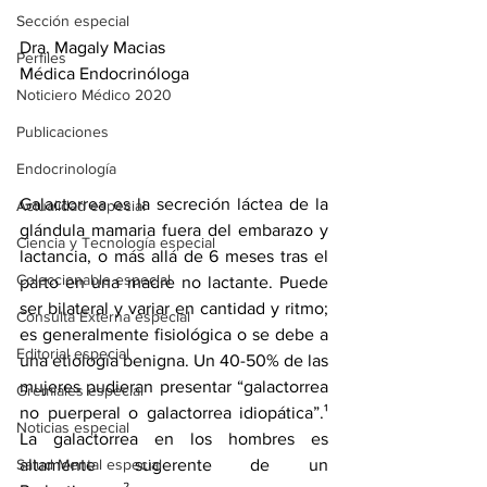
Sección especial
Dra. Magaly Macias
Perfiles
Médica Endocrinóloga
Noticiero Médico 2020
Publicaciones
Endocrinología
Galactorrea es la secreción láctea de la 
Actualidad especial
glándula mamaria fuera del embarazo y 
Ciencia y Tecnología especial
lactancia, o más allá de 6 meses tras el 
Coleccionable especial
parto en una madre no lactante. Puede 
ser bilateral y variar en cantidad y ritmo; 
Consulta Externa especial
es generalmente fisiológica o se debe a 
Editorial especial
una etiología benigna. Un 40-50% de las 
mujeres pudieran presentar “galactorrea 
Gremiales especial
no puerperal o galactorrea idiopática”.¹ 
Noticias especial
La galactorrea en los hombres es 
Salud Mental especial
altamente sugerente de un 