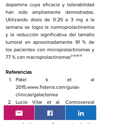
dopamina cuya eficacia y tolerabilidad 
han sido ampliamente demostradas. 
Utilizando dosis de 0.25 a 3 mg a la 
semana se logra la normoprolactinemia 
y la reducción significativa del tamaño 
tumoral en aproximadamente 91 % de 
los pacientes con microprolactinomas y 
77 % con macroprolactinomas²’⁵’⁶’¹¹ 
Referencias
Patel k et al 
2015.www.fisterra.com/guias-
clínicas/galactorrea
Lucio Vilar et al. Controversial 
issues in the management of 
hyperprolactinemia and 
prolactinomas – An overview by the 
Neuroendocrinology Department of 
the Brazilian Society of 