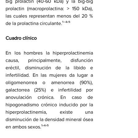
big prolactin (40-60 kDa) y la big-big 
prolactin (macroprolactina: > 150 kDa), 
las cuales representan menos del 20 % 
de la prolactina circulante.¹‾⁴’⁵ 
Cuadro clínico
En los hombres la hiperprolactinemia 
causa, principalmente, disfunción 
eréctil, disminución de la libido e 
infertilidad. En las mujeres da lugar a 
oligomenorrea o amenorrea (90%), 
galactorrea (25%) e infertilidad por 
anovulación crónica. En caso de 
hipogonadismo crónico inducido por la 
hiperprolactinemia, existe una 
disminución de la densidad mineral ósea 
en ambos sexos.¹’⁴’⁵