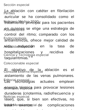
Sección especial
La ablación con catéter en 
fibrilación 
Perfiles
auricular
 se ha consolidado como el 
Noticiero Médico 2020
tratamiento principal para los pacientes 
en quienes se elige una estrategia de 
Publicaciones
control del ritmo; comparado con los 
Endocrinología
antiarrítmicos, ofrece mejor calidad de 
vida, reducción en la tasa de 
Actualidad especial
hospitalizaciones y recidiva de 
Ciencia y Tecnología especial
taquiarritmias.¹′ ²
Coleccionable especial
El objetivo de la ablación es el 
Consulta Externa especial
aislamiento de las venas pulmonares. 
Editorial especial
Las tecnologías actuales emplean 
energía térmica para provocar lesiones 
Gremiales especial
duraderas (criotermia, radiofrecuencia y 
Noticias especial
láser), que, si bien son efectivas, no 
Salud Mental especial
están exentas de complicaciones 