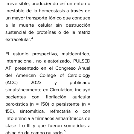
irreversible, produciendo así un entorno 
inestable de la homeostasis a través de 
un mayor transporte iónico que conduce 
a la muerte celular sin destrucción 
sustancial de proteínas o de la matriz 
extracelular.⁴
El estudio prospectivo, multicéntrico, 
internacional, no aleatorizado, 
PULSED 
AF
, presentado en el Congreso Anual 
del American College of Cardiology 
(ACC) 2023 y publicado 
simultáneamente en Circulation
,
 incluyó 
pacientes con fibrilación auricular 
paroxística (n = 150) o persistente (n = 
150), sintomática, refractaria o con 
intolerancia a fármacos antiarrítmicos de 
clase I o III y que fueron sometidos a 
ablación de campo pulsado.⁵