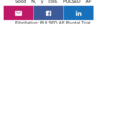
Sood N, y cols. PULSED AF 
Investigators. Pulsed Field Ablation 
for the Treatment of Atrial 
Fibrillation: PULSED AF Pivotal Trial. 
Circulation.
 6 Mar 2023. doi: 
10.1161/CIRCULATIONAHA.123.0639
88. PMID: 36877118. 
Fuente
Chugh SS, Havmoeller R, 
Narayanan K, Singh D, y cols. 
Worldwide epidemiology of atrial 
fibrillation: A Global Burden of 
Disease 2010 Study. 
Circulation.
2014; 129:837-47. doi: 
10.1161/CIRCULATION 
AHA.113.005119. PMID: 24345399. 
Fuente
Terricabras M, Piccini JP, Verma A. 
Ablation of persistent atrial 
fibrillation: challenges and 