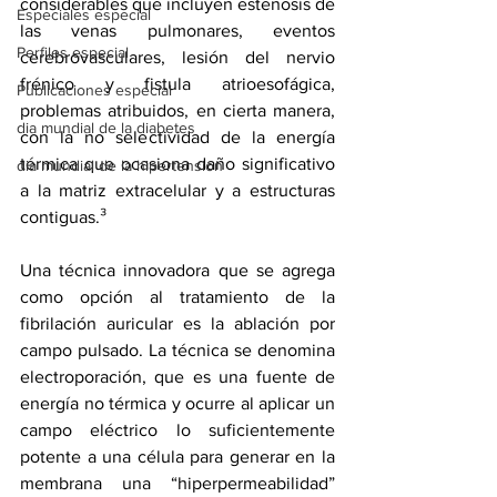
considerables que incluyen estenosis de 
Especiales especial
las venas pulmonares, eventos 
Perfiles especial
cerebrovasculares, lesión del nervio 
frénico y fistula atrioesofágica, 
Publicaciones especial
problemas atribuidos, en cierta manera, 
dia mundial de la diabetes
con la no selectividad de la energía 
térmica que ocasiona daño significativo 
dia mundial de la hipertension
a la matriz extracelular y a estructuras 
contiguas.³
Una técnica innovadora que se agrega 
como opción al tratamiento de la 
fibrilación auricular es la ablación por 
campo pulsado. La técnica se denomina 
electroporación, que es una fuente de 
energía no térmica y ocurre al aplicar un 
campo eléctrico lo suficientemente 
potente a una célula para generar en la 
membrana una “hiperpermeabilidad” 