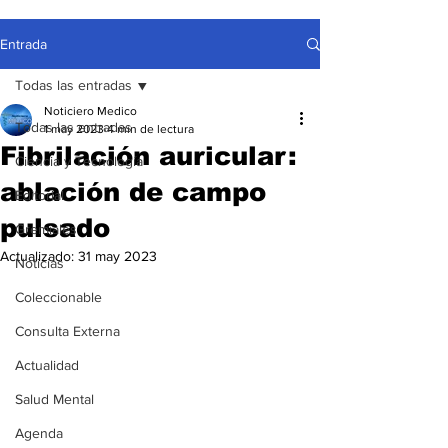
Entrada
Todas las entradas
Noticiero Medico
Todas las entradas
1 may 2023
4 min de lectura
Fibrilación auricular:
Ciencia y Tecnología
ablación de campo
Editorial
pulsado
Gremiales
Actualizado:
31 may 2023
Noticias
Coleccionable
Consulta Externa
Actualidad
Salud Mental
Agenda