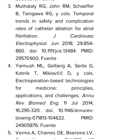
Muthalaly RG, John RM, Schaeffer 
B, Tanigawa RG, y cols. Temporal 
trends in safety and complication 
rates of catheter ablation for atrial 
fibrillation. 
J Cardiovasc 
Electrophysiol.
 Jun 2018; 29:854-
860. doi: 10.1111/jce.13484. PMID: 
29570900. 
Fuente
Yarmush ML, Golberg A, Serša G, 
Kotnik T, Miklavčič D, y cols. 
Electroporation-based technologies 
for medicine: principles, 
applications, and challenges. 
Annu 
Rev Biomed Eng.
 11 Jul 2014; 
16:295-320. doi: 10.1146/annurev-
bioeng-071813-104622. PMID: 
24905876. 
Fuente
Verma A, Chaines DE, Boersma LV, 