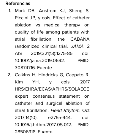
Referencias
Mark DB, Anstrom KJ, Sheng S, 
Piccini JP, y cols. Effect of catheter 
ablation vs medical therapy on 
quality of life among patients with 
atrial fibrillation: the CABANA 
randomized clinical trial. 
JAMA.
 2 
Abr 2019;321(13):1275-85. doi: 
10.1001/jama.2019.0692. PMID: 
30874716. 
Fuente
Calkins H, Hindricks G, Cappato R, 
Kim YH, y cols. 2017 
HRS/EHRA/ECAS/APHRS/SOLAECE 
expert consensus statement on 
catheter and surgical ablation of 
atrial fibrillation. 
Heart Rhythm.
 Oct 
2017;14(10): e275-e444. doi: 
10.1016/j.hrthm.2017.05.012. PMID: 
28506916. 
Fuente