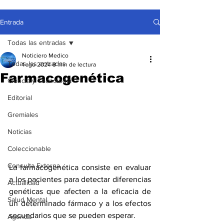
Entrada
Todas las entradas
Noticiero Medico
Todas las entradas
1 ago 2024
8 min de lectura
Farmacogenética
Ciencia y Tecnología
Editorial
Gremiales
Noticias
Coleccionable
Consulta Externa
La farmacogenética consiste en evaluar 
a los pacientes para detectar diferencias 
Actualidad
genéticas que afecten a la eficacia de 
Salud Mental
un determinado fármaco y a los efectos 
secundarios que se pueden esperar.
Agenda