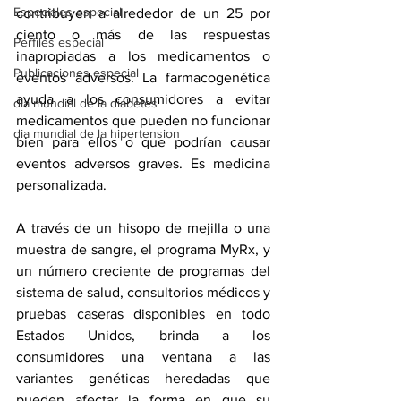
Especiales especial
contribuyen a alrededor de un 25 por 
ciento o más de las respuestas 
Perfiles especial
inapropiadas a los medicamentos o 
Publicaciones especial
eventos adversos. La farmacogenética 
ayuda a los consumidores a evitar 
dia mundial de la diabetes
medicamentos que pueden no funcionar 
dia mundial de la hipertension
bien para ellos o que podrían causar 
eventos adversos graves. Es medicina 
personalizada.
A través de un hisopo de mejilla o una 
muestra de sangre, el programa MyRx, y 
un número creciente de programas del 
sistema de salud, consultorios médicos y 
pruebas caseras disponibles en todo 
Estados Unidos, brinda a los 
consumidores una ventana a las 
variantes genéticas heredadas que 
pueden afectar la forma en que su 