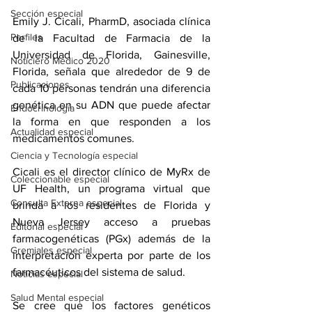
Sección especial
Emily J. Cicali
, PharmD, asociada clínica 
Perfiles
de la Facultad de Farmacia de la 
Universidad de Florida, Gainesville, 
Noticiero Médico 2020
Florida, señala que alrededor de 9 de 
Publicaciones
cada 10 personas tendrán una diferencia 
genética en su ADN que puede afectar 
Endocrinología
la forma en que responden a los 
Actualidad especial
medicamentos comunes.
Ciencia y Tecnología especial
Cicali es el director clínico de 
MyRx
 de 
Coleccionable especial
UF Health, un programa virtual que 
Consulta Externa especial
brinda a los residentes de Florida y 
Nueva Jersey acceso a pruebas 
Editorial especial
farmacogenéticas (PGx) además de la 
Gremiales especial
interpretación experta por parte de los 
farmacéuticos del sistema de salud.
Noticias especial
Salud Mental especial
Se cree que los factores genéticos 