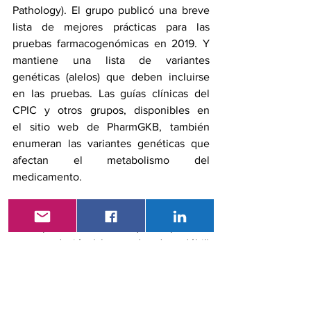
Pathology
). El grupo publicó una breve 
lista de mejores prácticas para las 
pruebas farmacogenómicas en 2019. Y 
mantiene una 
lista
 de variantes 
genéticas (alelos) que deben incluirse 
en las pruebas. Las guías clínicas del 
CPIC y otros grupos, disponibles en 
el 
sitio web de PharmGKB
, también 
enumeran las variantes genéticas que 
afectan el metabolismo del 
medicamento.
El CPIC tiene un sistema de calificación 
tanto para la evidencia que respalda la 
recomendación (alta, moderada o débil) 
como para la recomendación en sí 
(fuerte, moderada u opcional).
Actualmente, el etiquetado de 456 