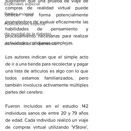
sugirieron que una prueba de viaje de 
Especiales especial
compras de realidad virtual puede 
Perfiles especial
ofrecer una forma potencialmente 
prometedora de evaluar eficazmente las 
Publicaciones especial
habilidades de pensamiento y 
dia mundial de la diabetes
procesamiento necesarias para realizar 
actividades cotidianas complejas.
dia mundial de la hipertension
Los autores indican que el simple acto 
de ir a una tienda para recolectar y pagar 
una lista de artículos es algo con lo que 
todos estamos familiarizados, pero 
también involucra activamente múltiples 
partes del cerebro.
Fueron incluidos en el estudio 142 
individuos sanos de entre 20 y 79 años 
de edad. Cada individuo realizó un viaje 
de compras virtual utilizando 'VStore', 