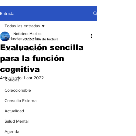
Entrada
Todas las entradas
Noticiero Medico
Todas las entradas
1 mar 2022
2 min de lectura
Evaluación sencilla
Ciencia y Tecnología
para la función
Editorial
cognitiva
Gremiales
Actualizado:
1 abr 2022
Noticias
Coleccionable
Consulta Externa
Actualidad
Salud Mental
Agenda