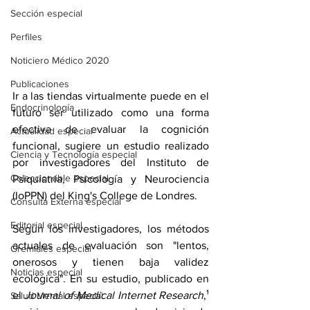
Sección especial
Perfiles
Noticiero Médico 2020
Publicaciones
Ir a las tiendas virtualmente puede en el 
Endocrinología
futuro ser utilizado como una forma 
efectiva de evaluar la cognición 
Actualidad especial
funcional, sugiere un estudio realizado 
Ciencia y Tecnología especial
por investigadores del Instituto de 
Coleccionable especial
Psiquiatría, Psicología y Neurociencia 
(IoPPN) del King's College de Londres.
Consulta Externa especial
Editorial especial
Según los investigadores, los métodos 
actuales de evaluación son "lentos, 
Gremiales especial
onerosos y tienen baja validez 
Noticias especial
ecológica". En su estudio, 
publicado en 
el 
Journal of Medical Internet Research
,¹ 
Salud Mental especial