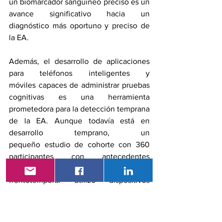
un biomarcador sanguíneo preciso es un 
avance significativo hacia un 
diagnóstico más oportuno y preciso de 
la EA.
Además, el desarrollo de 
aplicaciones 
para teléfonos inteligentes y 
móviles
 capaces de administrar pruebas 
cognitivas es una herramienta 
prometedora para la detección temprana 
de la EA. Aunque todavía está en 
desarrollo temprano, un 
pequeño 
estudio de cohorte
 con 360 
participantes con antecedentes 
familiares de degeneración lobal 
frontotemporal utilizó dispositivos 
móviles para 
las pruebas cognitivas
. Los 
hallazgos sugieren que las evaluaciones 
basadas en teléfonos inteligentes 