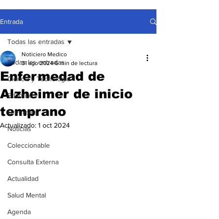
Entrada
Todas las entradas
Noticiero Medico
Todas las entradas
31 ago 2024
6 min de lectura
Enfermedad de
Ciencia y Tecnología
Alzheimer de inicio
Editorial
temprano
Gremiales
Actualizado:
1 oct 2024
Noticias
Coleccionable
Consulta Externa
Actualidad
Salud Mental
Agenda