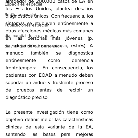
alrededor de 
200,000 casos de EA
 en 
Especiales especial
los Estados Unidos, plantea desafíos 
Perfiles especial
diagnósticos únicos. Con frecuencia, los 
síntomas se atribuyen erróneamente a 
Publicaciones especial
otras afecciones médicas más comunes 
dia mundial de la diabetes
en las personas más jóvenes (p. 
ej., 
depresión, menopausia, estrés
). A 
dia mundial de la hipertension
menudo también se diagnostica 
erróneamente como 
demencia 
frontotemporal
. En consecuencia, los 
pacientes con EOAD a menudo deben 
soportar un arduo y frustrante proceso 
de pruebas antes de recibir un 
diagnóstico preciso.
La presente investigación tiene como 
objetivo definir mejor las características 
clínicas de esta variante de la EA, 
sentando las bases para mejoras 