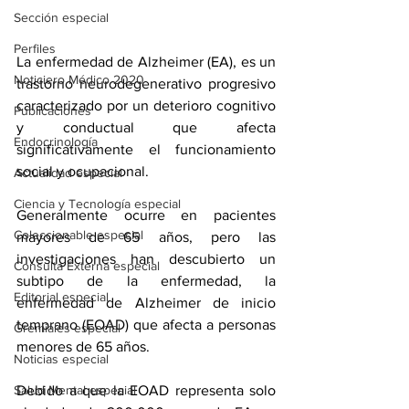
Sección especial
Perfiles
La enfermedad de Alzheimer
 (EA), es un 
Noticiero Médico 2020
trastorno neurodegenerativo progresivo 
caracterizado por un deterioro cognitivo 
Publicaciones
y conductual que afecta 
Endocrinología
significativamente el funcionamiento 
social y ocupacional.
Actualidad especial
Ciencia y Tecnología especial
Generalmente ocurre en pacientes 
Coleccionable especial
mayores de 65 años, pero las 
investigaciones han descubierto un 
Consulta Externa especial
subtipo de la enfermedad, la 
Editorial especial
enfermedad de Alzheimer de 
inicio 
temprano
 (EOAD) que afecta a personas 
Gremiales especial
menores de 65 años.
Noticias especial
Salud Mental especial
Debido a que la EOAD representa solo 