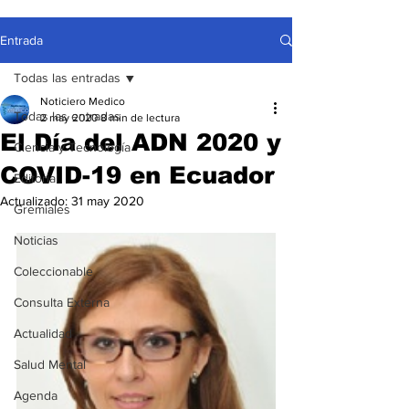
Entrada
Todas las entradas
Noticiero Medico
Todas las entradas
2 may 2020
8 min de lectura
El Día del ADN 2020 y
Ciencia y Tecnología
COVID-19 en Ecuador
Editorial
Actualizado:
31 may 2020
Gremiales
Noticias
Coleccionable
Consulta Externa
Actualidad
Salud Mental
Agenda