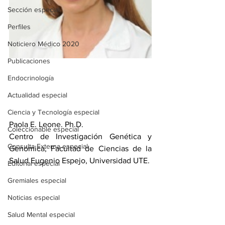
Sección especial
Perfiles
Noticiero Médico 2020
Publicaciones
Endocrinología
Actualidad especial
Ciencia y Tecnología especial
Paola E. Leone. Ph.D.
Coleccionable especial
Centro de Investigación Genética y 
Consulta Externa especial
Genómica, Facultad de Ciencias de la 
Salud Eugenio Espejo, Universidad UTE.
Editorial especial
Gremiales especial
Noticias especial
Salud Mental especial