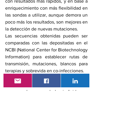
con resultados más rápidos, y en base a 
enriquecimiento con más flexibilidad en 
las sondas a utilizar, aunque demora un 
poco más los resultados, son mejores en 
la detección de nuevas mutaciones.
Las secuencias obtenidas pueden ser 
comparadas con las depositadas en el 
NCBI (National Center for Biotechnology 
Information) para establecer rutas de 
transmisión, mutaciones, blancos para 
terapias y sobrevida en co-infecciones.
Además, la aplicación de diferentes 
paneles de secuenciación permite 
conocer el genoma de los individuos y 
dentro de éste, establecer el estado de 
ciertos genes como por ejemplo los 
receptores de membrana como 
ACE2
 y 
TMPRSS2
 y ciertos genes de 
predisposición a la infección.