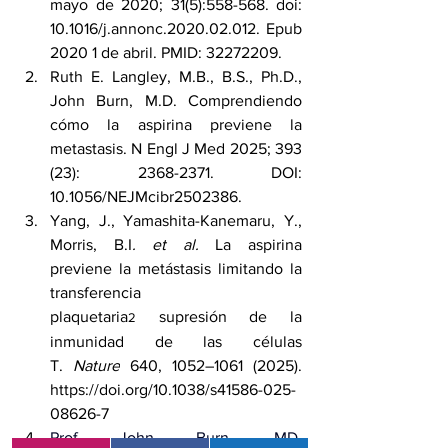
mayo de 2020; 31(5):558-568. doi: 
10.1016/j.annonc.2020.02.012. Epub 
2020 1 de abril. PMID: 32272209.
Ruth E. Langley, M.B., B.S., Ph.D., 
John Burn, M.D. Comprendiendo 
cómo la aspirina previene la 
metastasis. N Engl J Med 2025; 393 
(23): 2368-2371. DOI: 
10.1056/NEJMcibr2502386.
Yang, J., Yamashita-Kanemaru, Y., 
Morris, B.I
. et al.
 La aspirina 
previene la metástasis limitando la 
transferencia 
plaquetaria
 supresión de la 
2
inmunidad de las células 
T. 
Nature
 640, 1052–1061 (2025). 
https://doi.org/10.1038/s41586-025-
08626-7
Prof John Burn, MD
, 