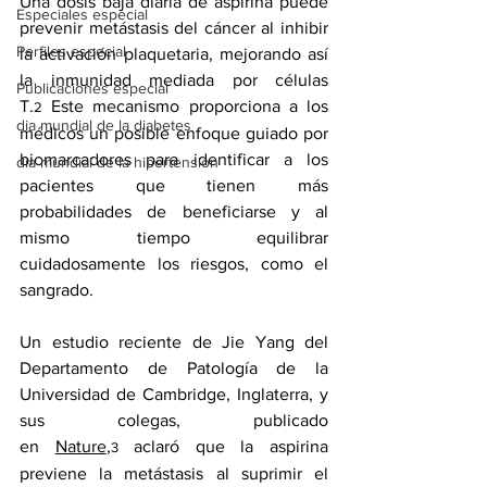
Una dosis baja diaria de 
aspirina
 puede 
Especiales especial
prevenir 
metástasis del cáncer
 al inhibir 
Perfiles especial
la activación plaquetaria, mejorando así 
la inmunidad mediada por células 
Publicaciones especial
T.
 Este mecanismo proporciona a los 
2
dia mundial de la diabetes
médicos un posible enfoque guiado por 
biomarcadores para identificar a los 
dia mundial de la hipertension
pacientes que tienen más 
probabilidades de beneficiarse y al 
mismo tiempo equilibrar 
cuidadosamente los riesgos, como el 
sangrado.
Un estudio reciente de Jie Yang del 
Departamento de Patología de la 
Universidad de Cambridge, Inglaterra, y 
sus colegas, publicado 
en 
Nature
,
 aclaró que la aspirina 
3
previene la metástasis al suprimir el 