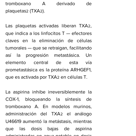
tromboxano A derivado de 
plaquetas
 (TXA
).
2
2
Las plaquetas activadas liberan TXA
, 
2
que indica a los linfocitos T — efectores 
claves en la eliminación de células 
tumorales — que se retraigan, facilitando 
así la progresión metastásica. Un 
elemento central de esta vía 
prometastásica es la proteína ARHGEF1, 
que es activada por TXA
 en células T.
2
La aspirina inhibe irreversiblemente la 
COX-1, bloqueando la síntesis de 
tromboxano A. En modelos murinos, 
administración del TXA
 el análogo 
2
U46619 aumentó la metástasis, mientras 
que las dosis bajas de aspirina 
administradas en agua potable en dosis 