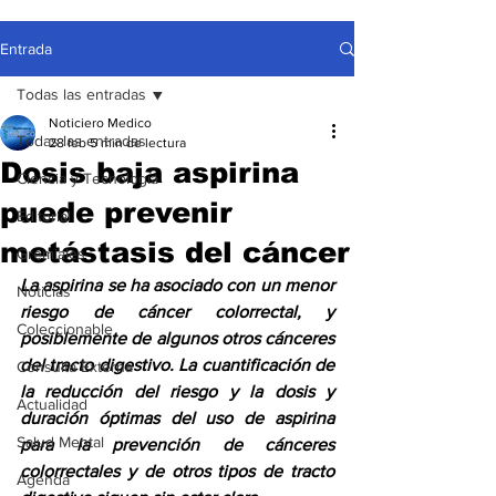
Entrada
Todas las entradas
Noticiero Medico
Todas las entradas
28 feb
5 min de lectura
Dosis baja aspirina
Ciencia y Tecnología
puede prevenir
Editorial
metástasis del cáncer
Gremiales
La aspirina se ha asociado con un menor 
Noticias
riesgo de cáncer colorrectal, y 
Coleccionable
posiblemente de algunos otros cánceres 
del tracto digestivo. La cuantificación de 
Consulta Externa
la reducción del riesgo y la dosis y 
Actualidad
duración óptimas del uso de aspirina 
Salud Mental
para la prevención de cánceres 
colorrectales y de otros tipos de tracto 
Agenda