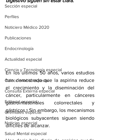
digestivo siguen sin estar clara.
Sección especial
Perfiles
Noticiero Médico 2020
Publicaciones
Endocrinología
Actualidad especial
Ciencia y Tecnología especial
En 
los últimos 50 años
, varios estudios 
han demostrado que la aspirina reduce 
Coleccionable especial
el crecimiento y la diseminación del 
Consulta Externa especial
cáncer, particularmente en 
cánceres 
Editorial especial
gastrointestinales
 colorrectales y 
gástricos.
 Sin embargo, los mecanismos 
1
Gremiales especial
biológicos subyacentes siguen siendo 
Noticias especial
difíciles de alcanzar.
Salud Mental especial