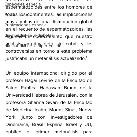
Especiales especial
espermatozoides entre los hombres de 
todos los continentes, las implicaciones 
Perfiles especial
más amplias de una disminución global 
Publicaciones especial
en el recuento de espermatozoides, las 
dia mundial de la diabetes
lagunas de conocimiento que nuestro 
análisis anterior dejó sin cubrir y las 
dia mundial de la hipertension
controversias en torno a este problema 
justificaba un metanálisis actualizado.¹ 
Un equipo internacional dirigido por el 
profesor Hagai Levine de la Facultad de 
Salud Pública Hadassah Braun de la 
Universidad Hebrea de Jerusalén, con la 
profesora Shanna Swan de la Facultad 
de Medicina Icahn, Mount Sinai, Nueva 
York, junto con investigadores de 
Dinamarca, Brasil, España, Israel y UU, 
publicó el primer metanálisis para 