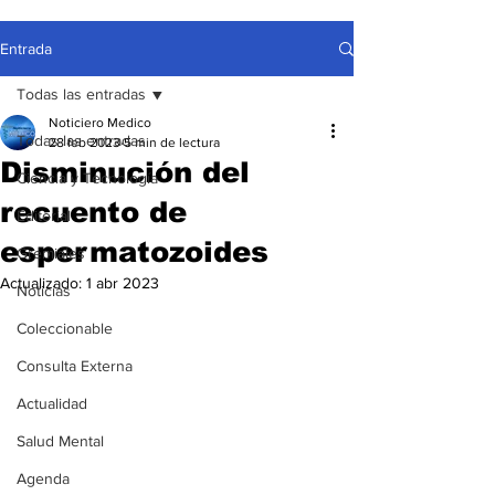
Entrada
Todas las entradas
Noticiero Medico
Todas las entradas
28 feb 2023
5 min de lectura
Disminución del
Ciencia y Tecnología
recuento de
Editorial
espermatozoides
Gremiales
Actualizado:
1 abr 2023
Noticias
Coleccionable
Consulta Externa
Actualidad
Salud Mental
Agenda