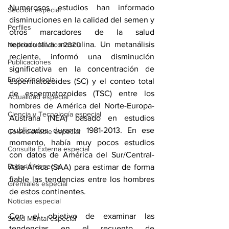
Numerosos estudios han informado 
Sección especial
disminuciones en la calidad del semen y 
Perfiles
otros marcadores de la salud 
reproductiva masculina. Un metanálisis 
Noticiero Médico 2020
reciente, informó una disminución 
Publicaciones
significativa en la concentración de 
Endocrinología
espermatozoides (SC) y el conteo total 
de espermatozoides (TSC) entre los 
Actualidad especial
hombres de América del Norte-Europa-
Ciencia y Tecnología especial
Australia (NEA) basado en estudios 
publicados durante 1981-2013. En ese 
Coleccionable especial
momento, había muy pocos estudios 
Consulta Externa especial
con datos de América del Sur/Central-
Editorial especial
Asia-África (SAA) para estimar de forma 
fiable las tendencias entre los hombres 
Gremiales especial
de estos continentes.
Noticias especial
Con el objetivo de examinar las 
Salud Mental especial
tendencias en el recuento de 