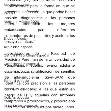
Sección especial
implicaciones para la forma en que se 
presenta la afección, lo que podría hacer 
Perfiles
posible diagnosticar a las personas 
Noticiero Médico 2020
antes, identificar los mejores 
tratamientos para diferentes 
Publicaciones
subconjuntos de pacientes y acelerar los 
Endocrinología
ensayos clínicos.¹
Actualidad especial
Investigadores de la Facultad de 
Ciencia y Tecnología especial
Medicina Perelman de la Universidad de 
Coleccionable especial
Pensilvania. Filadelfia, llevaron adelante 
un ensayo de amplificación de semillas 
Consulta Externa especial
de alfa-sinucleína (αSyn-SAA) que 
Editorial especial
identifica con precisión a las personas 
Gremiales especial
con EP, así como a las que están en 
riesgo de EP y aquellas con síntomas 
Noticias especial
tempranos y prodrómicos, y proporciona 
Salud Mental especial
información sobre subtipos moleculares. 