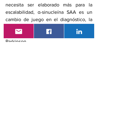
necesita ser elaborado más para la 
escalabilidad, α-sinucleína SAA es un 
cambio de juego en el diagnóstico, la 
investigación y los ensayos de 
tratamiento de la enfermedad de 
Parkinson. 
Referencias
Andrew Siderowf, Luis Concha-
Marambio, David-Erick Lafontant, 
Carly M Farris, Yihua Ma, Paula A 
Urenia, et al. Evaluación de la 
heterogeneidad entre los 
participantes en la cohorte de la 
Iniciativa de Marcadores de 
Progresión de Parkinson utilizando 
amplificación de semillas de α-
sinucleína: un estudio transversal. 