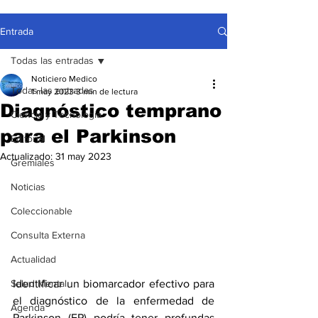
Entrada
Todas las entradas
Noticiero Medico
Todas las entradas
1 may 2023
3 min de lectura
Diagnóstico temprano
Ciencia y Tecnología
para el Parkinson
Editorial
Actualizado:
31 may 2023
Gremiales
Noticias
Coleccionable
Consulta Externa
Actualidad
Salud Mental
Identificar un biomarcador efectivo para 
el diagnóstico de la enfermedad de 
Agenda
Parkinson (EP) podría tener profundas 