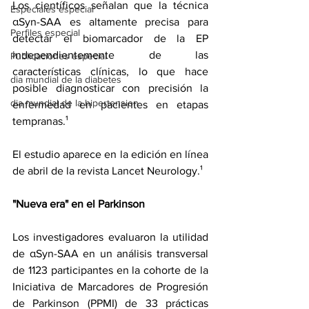
Los científicos señalan que la técnica 
Especiales especial
αSyn-SAA es altamente precisa para 
Perfiles especial
detectar el biomarcador de la EP 
independientemente de las 
Publicaciones especial
características clínicas, lo que hace 
dia mundial de la diabetes
posible diagnosticar con precisión la 
dia mundial de la hipertension
enfermedad en pacientes en etapas 
tempranas.¹
El estudio aparece en la 
edición en línea
de abril de la revista Lancet Neurology.¹
"Nueva era" en el Parkinson
Los investigadores evaluaron la utilidad 
de αSyn-SAA en un análisis transversal 
de 1123 participantes en la cohorte de la 
Iniciativa de Marcadores de Progresión 
de Parkinson (PPMI) de 33 prácticas 