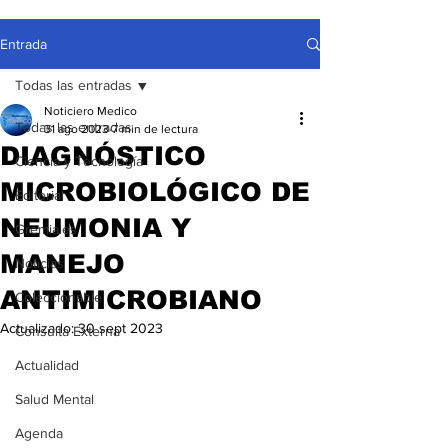
Entrada
Todas las entradas
Noticiero Medico
Todas las entradas
31 ago 2023
7 min de lectura
DIAGNÓSTICO
Ciencia y Tecnología
MICROBIOLÓGICO DE
Editorial
NEUMONIA Y
Gremiales
MANEJO
Noticias
ANTIMICROBIANO
Coleccionable
Actualizado:
30 sept 2023
Consulta Externa
Actualidad
Salud Mental
Agenda