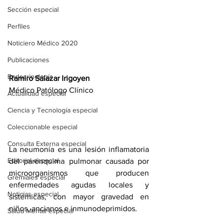
Sección especial
Perfiles
Noticiero Médico 2020
Publicaciones
Endocrinología
Ramiro Salazar Irigoyen
Médico Patólogo Clínico
Actualidad especial
Ciencia y Tecnología especial
Coleccionable especial
Consulta Externa especial
La neumonía es una lesión inflamatoria 
Editorial especial
del parénquima pulmonar causada por 
microorganismos que producen 
Gremiales especial
enfermedades agudas locales y 
Noticias especial
sistémicas, con mayor gravedad en 
niños, ancianos e inmunodeprimidos.
Salud Mental especial