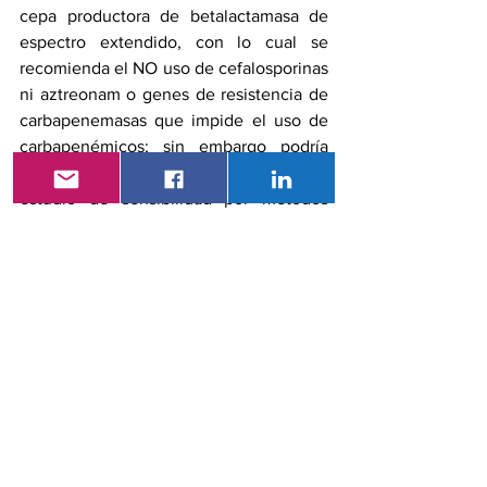
cepa productora de betalactamasa de 
espectro extendido, con lo cual se 
recomienda el NO uso de cefalosporinas 
ni aztreonam o genes de resistencia de 
carbapenemasas que impide el uso de 
carbapenémicos; sin embargo podría 
haber discrepancias con respecto al 
estudio de sensibilidad por métodos 
fenotípicos porque no todos los genes 
de resistencia podrían estar expresados 
o la concentración inhibitoria mínima 
(CIM) obtenida in vitro podría 
corresponder a la categoría de 
sensibilidad, porque la cepa podría 
necesitar además de otros mecanismos 
adicionales de resistencia como eflujo o 
impermeabilidad (bacilos gram 
negativos) para volverse resistente. En 
cualquier caso, la detección de genes 