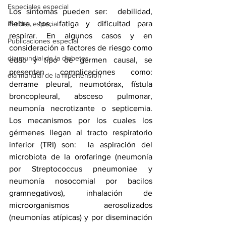
Especiales especial
Los síntomas pueden ser:  debilidad, 
fiebre, tos, fatiga y dificultad para 
Perfiles especial
respirar. En algunos casos y en 
Publicaciones especial
consideración a factores de riesgo como 
dia mundial de la diabetes
edad y tipo de germen causal, se 
presentan complicaciones como:  
dia mundial de la hipertension
derrame pleural, neumotórax, fístula 
broncopleural, absceso pulmonar, 
neumonía necrotizante o septicemia. 
Los mecanismos por los cuales los 
gérmenes llegan al tracto respiratorio 
inferior (TRI) son:  la aspiración del 
microbiota de la orofaringe (neumonía 
por Streptococcus pneumoniae y 
neumonía nosocomial por bacilos 
gramnegativos), inhalación de 
microorganismos aerosolizados 
(neumonías atípicas) y por diseminación 