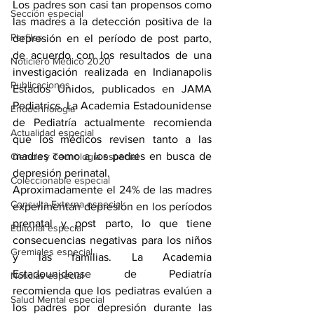
Los padres son casi tan propensos como 
Sección especial
las madres a la detección positiva de la 
Perfiles
depresión en el período de post parto, 
de acuerdo con los resultados de una 
Noticiero Médico 2020
investigación realizada en Indianapolis 
Publicaciones
Estados Unidos, publicados en JAMA 
Pediatrics. La Academia Estadounidense 
Endocrinología
de Pediatría actualmente recomienda 
Actualidad especial
que los médicos revisen tanto a las 
madres como a los padres en busca de 
Ciencia y Tecnología especial
depresión perinatal.
Coleccionable especial
Aproximadamente el 24% de las madres 
Consulta Externa especial
experimentan depresión en los períodos 
prenatal y post parto, lo que tiene 
Editorial especial
consecuencias negativas para los niños 
Gremiales especial
y las familias. La Academia 
Estadounidense de Pediatría 
Noticias especial
recomienda que los pediatras evalúen a 
Salud Mental especial
los padres por depresión durante las 