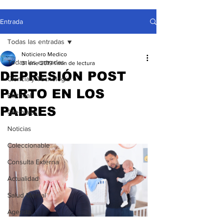
Entrada
Todas las entradas
Noticiero Medico
Todas las entradas
31 ene 2019
1 min de lectura
DEPRESIÓN POST
Ciencia y Tecnología
PARTO EN LOS
Editorial
PADRES
Gremiales
Noticias
Coleccionable
Consulta Externa
Actualidad
Salud Mental
Agenda