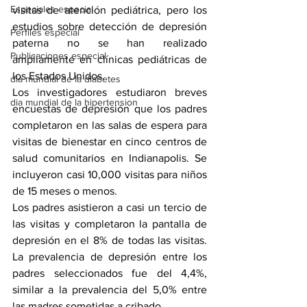
Especiales especial
visitas de atención pediátrica, pero los 
estudios sobre detección de depresión 
Perfiles especial
paterna no se han realizado 
Publicaciones especial
ampliamente en clínicas pediátricas de 
los Estados Unidos.
dia mundial de la diabetes
Los investigadores estudiaron breves 
dia mundial de la hipertension
encuestas de depresión que los padres 
completaron en las salas de espera para 
visitas de bienestar en cinco centros de 
salud comunitarios en Indianapolis. Se 
incluyeron casi 10,000 visitas para niños 
de 15 meses o menos.
Los padres asistieron a casi un tercio de 
las visitas y completaron la pantalla de 
depresión en el 8% de todas las visitas. 
La prevalencia de depresión entre los 
padres seleccionados fue del 4,4%, 
similar a la prevalencia del 5,0% entre 
las madres sometidas a cribado.