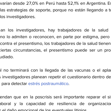
varían desde 27,0% en Perú hasta 52,1% en Argentina. Es 
 las estrategias de soporte, porque no están llegando a t
los investigadores.
man los investigadores, hay trabajadores de la salud q
 no lo admiten o reconocen, en parte por estigma, pero
ontra el presentismo, los trabajadores de la salud tienen
iertas circunstancias, el presentismo puede ser un pro
udiado.
l no terminará con la llegada de las vacunas o el apla
s investigadores planean repetir el cuestionario dentro d
 para detectar 
estrés postraumático
.
ndan que en la poscrisis será importante reparar el si
aboral y la capacidad de resiliencia de organizacio
r el daño emocional de los eventuales litigios. 