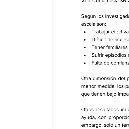
Venezuela hasta 36,7
Según los investigado
escala son:
Trabajar efecti
Déficit de acces
Tener familiares
Sufrir episodios 
Falta de confian
Otra dimensión del p
menor medida, los pa
que tienen bajo impa
Otros resultados imp
ayuda, con proporci
embargo, solo un terc