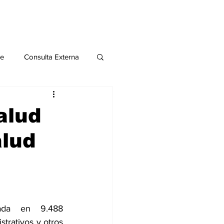
le
Consulta Externa
o 2020
Publicaciones
alud
alud
al
Salud Mental especial
zada en 9.488 
trativos y otros 