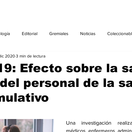
ología
Editorial
Gremiales
Noticias
Coleccionab
dic 2020
3 min de lectura
Agenda
Sección especial
Perfiles
Noticiero Médic
9: Efecto sobre la s
del personal de la s
pecial
Ciencia y Tecnología especial
Coleccionable especi
ulativo
torial especial
Gremiales especial
Noticias especial
Una investigación reali
especial
Publicaciones especial
dia mundial de la diabetes
médicos, enfermeros, adminis