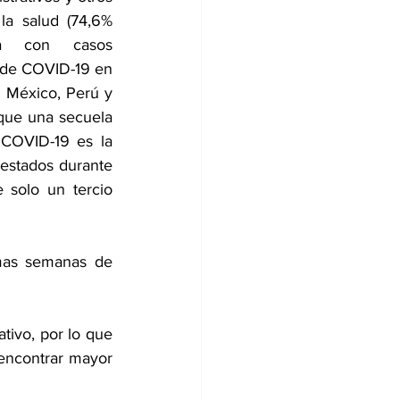
a salud (74,6% 
úa con casos 
de COVID-19 en 
 México, Perú y 
ue una secuela 
COVID-19 es la 
estados durante 
 solo un tercio 
mas semanas de 
ivo, por lo que 
encontrar mayor 