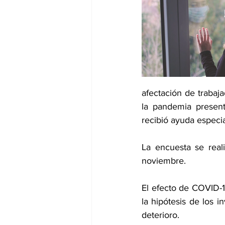
dia mundial de la hipertension
afectación de trabaj
la pandemia presen
recibió ayuda especia
La encuesta se real
noviembre. 
El efecto de COVID-1
la hipótesis de los 
deterioro.