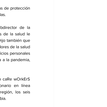
as de protección 
las.
director de la 
de la salud le 
Dijo también que 
ores de la salud 
cios personales 
 a la pandemia, 
h caRe wOrkErS 
nario en línea 
gión, los seis 
ia. 