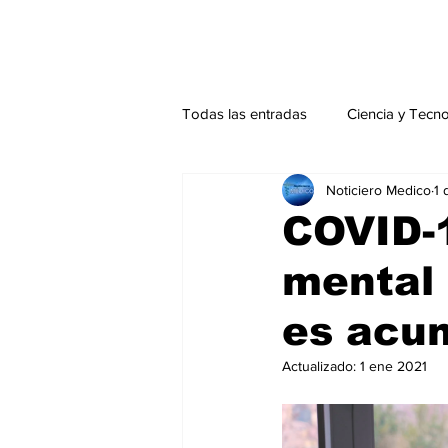
Todas las entradas
Ciencia y Tecn
Noticiero Medico
1 
Actualidad
Salud Mental
COVID-1
mental 
Endocrinología
Actualidad es
es acum
Consulta Externa especial
Edi
Actualizado:
1 ene 2021
Especiales especial
Perfiles 