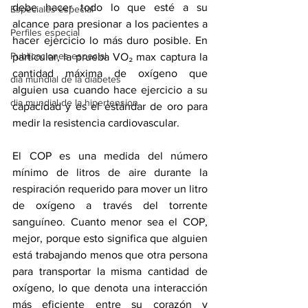
debe hacer todo lo que esté a su 
Especiales especial
alcance para presionar a los pacientes a 
Perfiles especial
hacer ejercicio lo más duro posible. En 
Publicaciones especial
particular, la 
prueba VO₂ max
 captura la 
cantidad máxima de oxígeno que 
dia mundial de la diabetes
alguien usa cuando hace ejercicio a su 
dia mundial de la hipertension
capacidad y es el estándar de oro para 
medir la resistencia cardiovascular.
El COP es una medida del número 
mínimo de litros de aire durante la 
respiración requerido para mover un litro 
de oxígeno a través del torrente 
sanguíneo. Cuanto menor sea el COP, 
mejor, porque esto significa que alguien 
está trabajando menos que otra persona 
para transportar la misma cantidad de 
oxígeno, lo que denota una interacción 
más eficiente entre su corazón y 