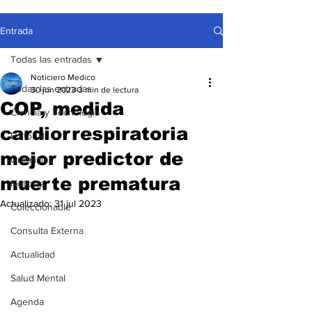
Entrada
Todas las entradas
Noticiero Medico
Todas las entradas
30 jun 2023
3 min de lectura
COP, medida
Ciencia y Tecnología
cardiorrespiratoria
Editorial
mejor predictor de
Gremiales
muerte prematura
Noticias
Actualizado:
31 jul 2023
Coleccionable
Consulta Externa
Actualidad
Salud Mental
Agenda