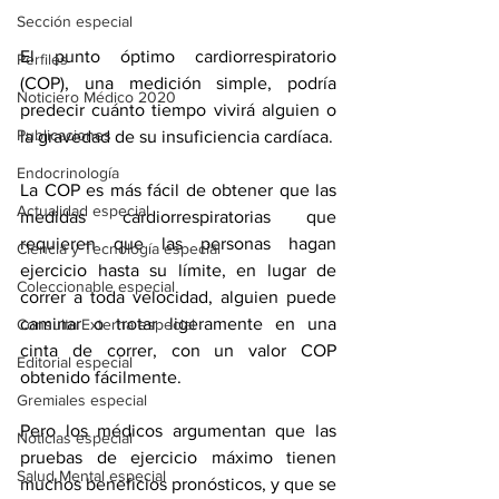
Sección especial
El punto óptimo cardiorrespiratorio 
Perfiles
(COP), una medición simple, podría 
Noticiero Médico 2020
predecir cuánto tiempo vivirá alguien o 
Publicaciones
la gravedad de su 
insuficiencia cardíaca
.
Endocrinología
La COP es más fácil de obtener que las 
Actualidad especial
medidas cardiorrespiratorias que 
requieren que las personas hagan 
Ciencia y Tecnología especial
ejercicio hasta su límite, en lugar de 
Coleccionable especial
correr a toda velocidad, alguien puede 
caminar o trotar ligeramente en una 
Consulta Externa especial
cinta de correr, con un valor COP 
Editorial especial
obtenido fácilmente.
Gremiales especial
Pero los médicos argumentan que las 
Noticias especial
pruebas de ejercicio máximo tienen 
Salud Mental especial
muchos beneficios pronósticos, y que se 