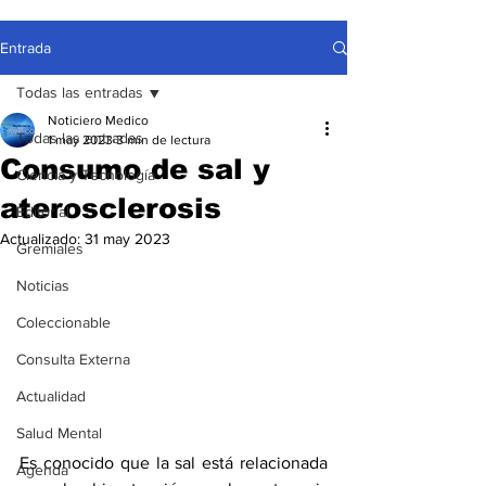
Entrada
Todas las entradas
Noticiero Medico
Todas las entradas
1 may 2023
3 min de lectura
Consumo de sal y
Ciencia y Tecnología
aterosclerosis
Editorial
Actualizado:
31 may 2023
Gremiales
Noticias
Coleccionable
Consulta Externa
Actualidad
Salud Mental
Es conocido que la sal está relacionada 
Agenda