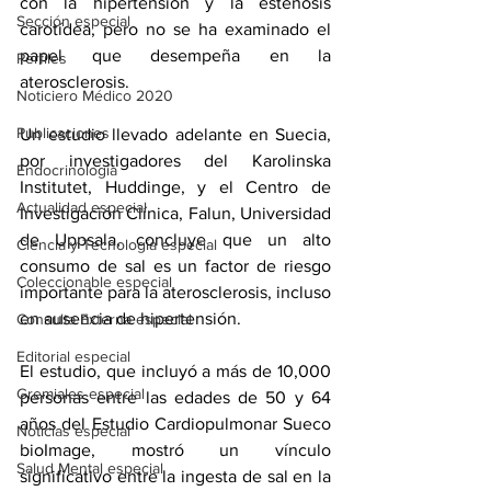
con la hipertensión y la estenosis 
Sección especial
carotídea, pero no se ha examinado el 
papel que desempeña en la 
Perfiles
aterosclerosis.
Noticiero Médico 2020
Publicaciones
Un estudio llevado adelante en Suecia, 
por investigadores del Karolinska 
Endocrinología
Institutet, Huddinge, y el Centro de 
Actualidad especial
Investigación Clínica, Falun, Universidad 
de Uppsala, concluye que un alto 
Ciencia y Tecnología especial
consumo de sal es un factor de riesgo 
Coleccionable especial
importante para la aterosclerosis, incluso 
en ausencia de hipertensión.
Consulta Externa especial
Editorial especial
El estudio, que incluyó a más de 10,000 
Gremiales especial
personas entre las edades de 50 y 64 
años del Estudio Cardiopulmonar Sueco 
Noticias especial
bioImage, mostró un vínculo 
Salud Mental especial
significativo entre la ingesta de sal en la 