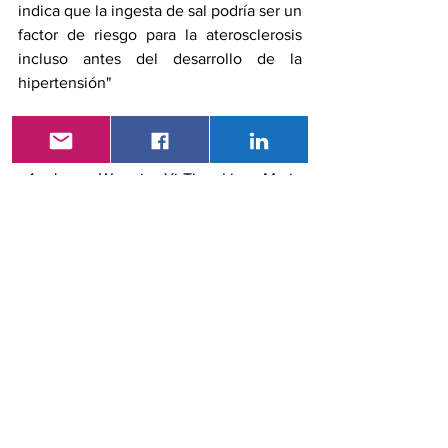
indica que la ingesta de sal podría ser un 
factor de riesgo para la aterosclerosis 
incluso antes del desarrollo de la 
hipertensión" 
Referencias
Jonas Wuopio, Yi-Ting Ling, Marju 
Orho-Melander, Gunnar Engström, 
Johan Ärnlöv, The association 
between sodium intake and 
coronary and carotid atherosclerosis 
in the general Swedish population, 
European Heart Journal Open
, 
Volume 3, Issue 2, March 2023, 
oead024, 
https://doi.org/10.1093/ehjopen/oea
d024
.
Maciej Banach, Stanisław Surma, 