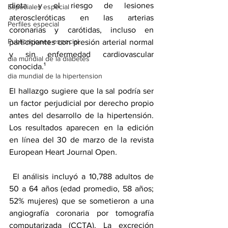
dieta y el riesgo de lesiones 
Especiales especial
ateroscleróticas en las arterias 
Perfiles especial
coronarias y carótidas, incluso en 
Publicaciones especial
participantes con presión arterial normal 
y sin enfermedad cardiovascular 
dia mundial de la diabetes
conocida.¹
dia mundial de la hipertension
El hallazgo sugiere que la sal podría ser 
un factor perjudicial por derecho propio 
antes del desarrollo de la hipertensión. 
Los resultados aparecen en 
la edición 
en línea
 del 30 de marzo de la revista 
European Heart Journal Open
.
 El análisis incluyó a 10,788 adultos de 
50 a 64 años (edad promedio, 58 años; 
52% mujeres) que se sometieron a una 
angiografía coronaria por tomografía 
computarizada (CCTA). La excreción 