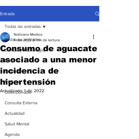
Entrada
Todas las entradas
Noticiero Medico
Todas las entradas
1 nov 2022
3 min de lectura
Consumo de aguacate
Ciencia y Tecnología
asociado a una menor
Editorial
incidencia de
Gremiales
hipertensión
Noticias
Actualizado:
1 dic 2022
Coleccionable
Consulta Externa
Actualidad
Salud Mental
Agenda