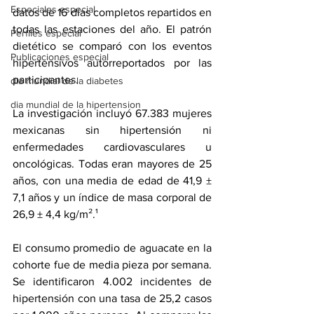
Especiales especial
datos de 16 días completos repartidos en 
todas las estaciones del año. El patrón 
Perfiles especial
dietético se comparó con los eventos 
Publicaciones especial
hipertensivos autorreportados por las 
participantes.
dia mundial de la diabetes
dia mundial de la hipertension
La investigación incluyó 67.383 mujeres 
mexicanas sin hipertensión ni 
enfermedades cardiovasculares u 
oncológicas. Todas eran mayores de 25 
años, con una media de edad de 41,9 ± 
7,1 años y un índice de masa corporal de 
26,9 ± 4,4 kg/m².¹
El consumo promedio de aguacate en la 
cohorte fue de media pieza por semana. 
Se identificaron 4.002 incidentes de 
hipertensión con una tasa de 25,2 casos 