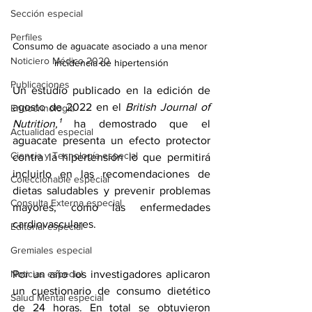
Sección especial
Perfiles
Consumo de aguacate asociado a una menor 
Noticiero Médico 2020
incidencia de hipertensión
Publicaciones
Un estudio publicado en la edición de 
agosto de 2022 en el 
British Journal of 
Endocrinología
Nutrition,¹ 
ha demostrado que el 
Actualidad especial
aguacate presenta un efecto protector 
Ciencia y Tecnología especial
contra la hipertensión lo que permitirá 
incluirlo en las recomendaciones de 
Coleccionable especial
dietas saludables y prevenir problemas 
Consulta Externa especial
mayores, como las enfermedades 
cardiovasculares.
Editorial especial
Gremiales especial
Noticias especial
Por un año los investigadores aplicaron 
un cuestionario de consumo dietético 
Salud Mental especial
de 24 horas. En total se obtuvieron 