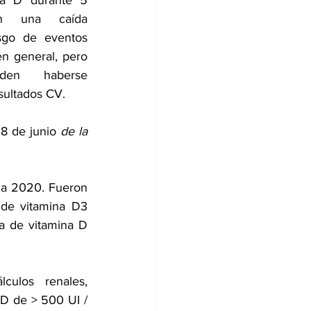
na D
 durante 5 
n una caída 
esgo de eventos 
n general, pero 
en haberse 
sultados CV.
28 de junio 
de la 
 a 2020. Fueron 
de vitamina D3 
a de vitamina D 
álculos renales
, 
D de > 500 UI / 