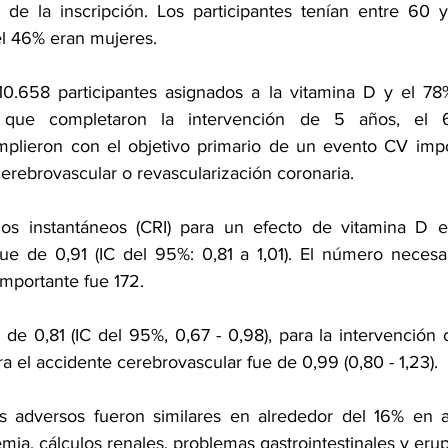
 de la inscripción. Los participantes tenían entre 60 
el 46% eran mujeres.
0.658 participantes asignados a la vitamina D y el 78%
l que completaron la intervención de 5 años, el 
plieron con el objetivo primario de un evento CV impor
cerebrovascular
 o revascularización coronaria.
gos instantáneos (CRI) para un efecto de vitamina D en
fue de 0,91 (IC del 95%: 0,81 a 1,01). El número necesari
importante fue 172.
 de 0,81 (IC del 95%, 0,67 - 0,98), para la intervención 
ara el accidente cerebrovascular fue de 0,99 (0,80 - 1,23).
s adversos fueron similares en alrededor del 16% en 
mia, cálculos renales, problemas gastrointestinales y eru