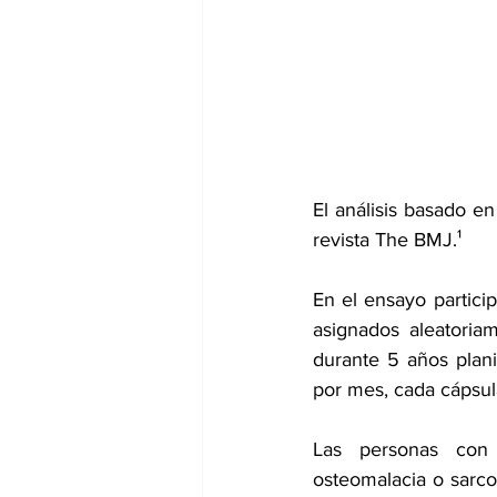
dia mundial de la hipertension
El análisis basado en
revista The BMJ.¹
En el ensayo partici
asignados aleatoria
durante 5 años plani
por mes, cada cápsul
Las personas con 
osteomalacia
 o 
sarco