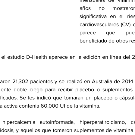
mensuales de 
vitami
años no mostraro
significativa en el ri
cardiovasculares (CV) e
parece que pued
beneficiado de otros re
 el estudio 
D-Health
 aparece en la 
edición en línea
 del 
paron 21,302 pacientes y se realizó en Australia de 2014
mente doble ciego para recibir placebo o suplementos 
ficados. Se les indicó que tomaran un placebo o cápsul
a activa contenía 60,000 UI de la vitamina.
hipercalcemia autoinformada, 
hiperparatiroidismo
, 
c
idosis
, y aquellos que tomaron suplementos de vitamina 