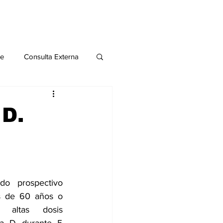
le
Consulta Externa
o 2020
Publicaciones
 D.
al
Salud Mental especial
do prospectivo 
s de 60 años o 
altas dosis 