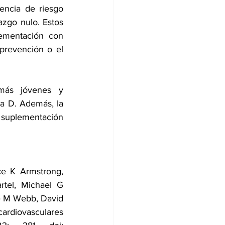
encia de riesgo 
zgo nulo. Estos 
ementación con 
revención o el 
más jóvenes y 
a D. Además, la 
 suplementación 
e K Armstrong, 
tel, Michael G 
e M Webb, David 
ardiovasculares 