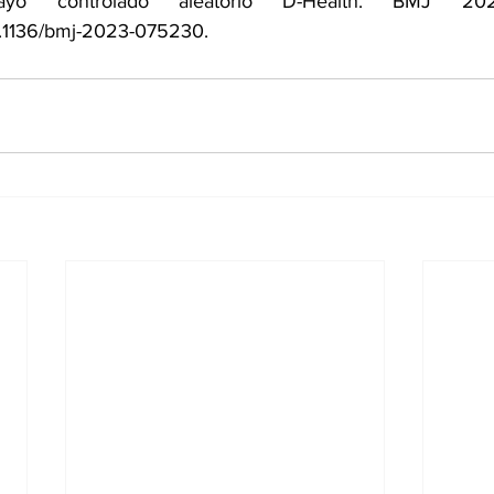
ayo controlado aleatorio D-Health. B
10.1136/bmj-2023-075230
. 