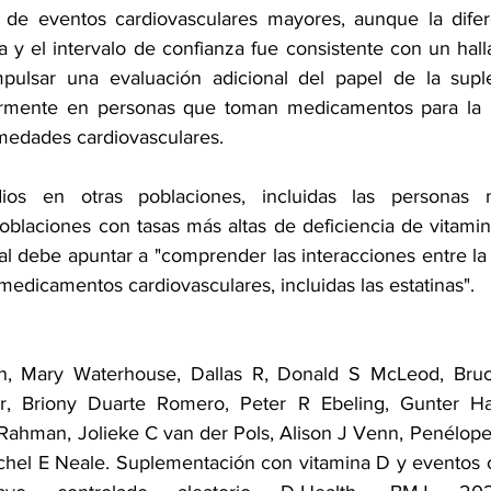
a de eventos cardiovasculares mayores, aunque la difer
 y el intervalo de confianza fue consistente con un halla
mpulsar una evaluación adicional del papel de la supl
larmente en personas que toman medicamentos para la p
medades cardiovasculares.
ios en otras poblaciones, incluidas las personas 
poblaciones con tasas más altas de deficiencia de vitamin
nal debe apuntar a "comprender las interacciones entre la
medicamentos cardiovasculares, incluidas las estatinas".
n, Mary Waterhouse, Dallas R, Donald S McLeod, Bruc
r, Briony Duarte Romero, Peter R Ebeling, Gunter Har
 Rahman, Jolieke C van der Pols, Alison J Venn, Penélop
hel E Neale. Suplementación con vitamina D y eventos c