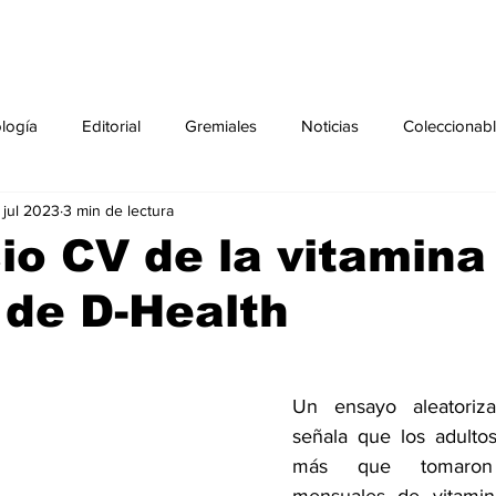
ología
Editorial
Gremiales
Noticias
Coleccionab
 jul 2023
3 min de lectura
Agenda
Sección especial
Perfiles
Noticiero Médic
io CV de la vitamina
 de D-Health
pecial
Ciencia y Tecnología especial
Coleccionable especi
torial especial
Gremiales especial
Noticias especial
Un ensayo aleatoriza
señala que los adulto
más que tomaron 
especial
Publicaciones especial
dia mundial de la diabetes