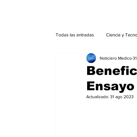
Todas las entradas
Ciencia y Tecn
Noticiero Medico
31
Actualidad
Salud Mental
Benefic
Ensayo
Endocrinología
Actualidad es
Actualizado:
31 ago 2023
Consulta Externa especial
Edi
Especiales especial
Perfiles 