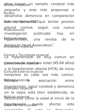
años tenían un tamaño cerebral más 
Sección especial
pequeño y eran más propensas a 
Perfiles
desarrollar demencia en comparación 
Noticiero Médico 2020
con las personas que tenían presión 
arterial normal, según una nueva 
Publicaciones
investigación publicada hoy en 
Endocrinología
Hypertension, una revista de la 
American Heart Association.¹
Actualidad especial
Ciencia y Tecnología especial
La hipertensión es muy común en 
personas de mediana edad (45-64 años) 
Coleccionable especial
y la hipertensión arterial (HTA) de inicio 
Consulta Externa especial
temprano es cada vez más común. 
Editorial especial
Aunque la asociación entre 
hipertensión, salud cerebral y demencia 
Gremiales especial
en la vejez está bien establecida, se 
Noticias especial
desconoce cómo la edad al inicio de la 
hipertensión puede afectar esta 
Salud Mental especial
asociación. Si esto se demuestra, 