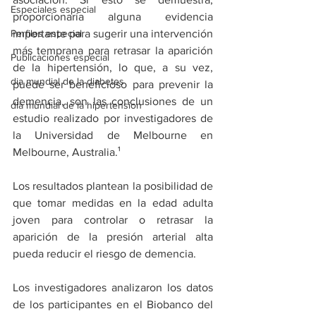
Especiales especial
proporcionaría alguna evidencia 
Perfiles especial
importante para sugerir una intervención 
más temprana para retrasar la aparición 
Publicaciones especial
de la hipertensión, lo que, a su vez, 
dia mundial de la diabetes
puede ser beneficioso para prevenir la 
demencia, son las conclusiones de un 
dia mundial de la hipertension
estudio realizado por investigadores de 
la Universidad de Melbourne en 
Melbourne, Australia.¹
Los resultados plantean la posibilidad de 
que tomar medidas en la edad adulta 
joven para controlar o retrasar la 
aparición de la presión arterial alta 
pueda reducir el riesgo de demencia.
Los investigadores analizaron los datos 
de los participantes en el Biobanco del 