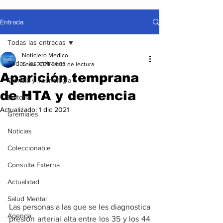
Entrada
Todas las entradas
Noticiero Medico
Todas las entradas
1 nov 2021
4 min de lectura
Aparición temprana
Ciencia y Tecnología
de HTA y demencia
Editorial
Actualizado:
1 dic 2021
Gremiales
Noticias
Coleccionable
Consulta Externa
Actualidad
Salud Mental
Las personas a las que se les diagnostica 
Agenda
presión arterial alta entre los 35 y los 44 