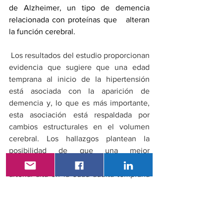
de Alzheimer, un tipo de demencia 
relacionada con proteínas que   alteran 
la función cerebral.
 Los resultados del estudio proporcionan 
evidencia que sugiere que una edad 
temprana al inicio de la hipertensión 
está asociada con la aparición de 
demencia y, lo que es más importante, 
esta asociación está respaldada por 
cambios estructurales en el volumen 
cerebral. Los hallazgos plantean la 
posibilidad de que una mejor 
prevención y control de la presión 
arterial alta en la edad adulta temprana 
podría ayudar a prevenir la demencia.
Los investigadores recomiendan un 
programa de detección activa para 