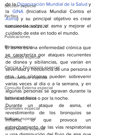
de la 
Organización Mundial de la Salud
 y 
Sección especial
la 
GINA
 (Iniciativa Mundial Contra el 
Perfiles
Asma
) y su principal objetivo es crear 
conciencia sobre el asma y mejorar el 
Noticiero Médico 2020
cuidado de este en todo el mundo.
Publicaciones
Endocrinología
El asma es una enfermedad crónica que 
se caracteriza por ataques recurrentes 
Actualidad especial
de disnea y sibilancias, que varían en 
Ciencia y Tecnología especial
severidad y frecuencia de una persona a 
otra. Los síntomas pueden sobrevenir 
Coleccionable especial
varias veces al día o a la semana, y en 
Consulta Externa especial
algunas personas se agravan durante la 
Editorial especial
actividad física o por la noche. 
Durante un ataque de asma, el 
Gremiales especial
revestimiento de los bronquios se 
Noticias especial
inflama, lo que provoca un 
estrechamiento de las vías respiratorias 
Salud Mental especial
y una disminución del flujo de aire que 