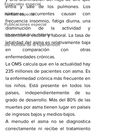
Especiales especial
entra y sale de los pulmones. Los 
síntomas recurrentes causan con 
Perfiles especial
frecuencia insomnio, fatiga diurna, una 
Publicaciones especial
disminución de la actividad y 
dia mundial de la diabetes
absentismo escolar y laboral. La tasa de 
letalidad del asma es relativamente baja 
dia mundial de la hipertension
en comparación con otras 
enfermedades crónicas. 
La OMS calcula que en la actualidad hay 
235 millones de pacientes con asma. Es 
la enfermedad crónica más frecuente en 
los niños. Está presente en todos los 
países, independientemente de su 
grado de desarrollo. Más del 80% de las 
muertes por asma tienen lugar en países 
de ingresos bajos y medios-bajos.
A menudo el asma no se diagnostica 
correctamente ni recibe el tratamiento 