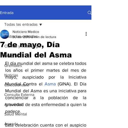
Entrada
Todas las entradas
Noticiero Medico
Todas las entradas
30 abr 2019
2 min de lectura
7 de mayo, Día
Ciencia y Tecnología
Mundial del Asma
Editorial
El día mundial del asma se celebra todos 
Gremiales
los años el primer martes del mes de 
Noticias
mayo, auspiciado por la Iniciativa 
Mundial Contra el 
Asma
 (GINA). El Día 
Coleccionable
Mundial del Asma es una iniciativa para 
Consulta Externa
concienciar a la población de la 
Actualidad
gravedad de esta enfermedad a quien la 
padece.
Salud Mental
Agenda
Esta celebración cuenta con el auspicio 