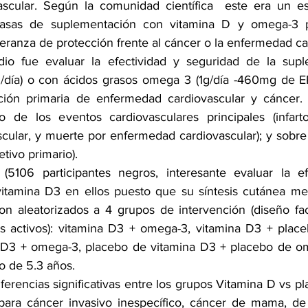
scular. Según la comunidad científica  este era un est
 tasas de suplementación con vitamina D y omega-3 p
peranza de protección frente al cáncer o la enfermedad ca
udio fue evaluar la efectividad y seguridad de la supl
/día) o con ácidos grasos omega 3 (1g/día -460mg de 
ión primaria de enfermedad cardiovascular y cáncer. 
de los eventos cardiovasculares principales (infarto
cular, y muerte por enfermedad cardiovascular); y sobre 
etivo primario). 
 (5106 participantes negros, interesante evaluar la ef
itamina D3 en ellos puesto que su síntesis cutánea med
on aleatorizados a 4 grupos de intervención (diseño fact
ios activos): vitamina D3 + omega-3, vitamina D3 + plac
 D3 + omega-3, placebo de vitamina D3 + placebo de om
o de 5.3 años.
ferencias significativas entre los grupos Vitamina D vs 
para cáncer invasivo inespecífico, cáncer de mama, de 