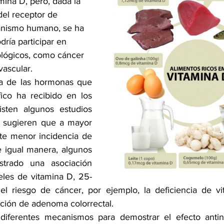
mina D, pero, dada la 
del receptor de 
anismo humano, se ha 
dría participar en 
ológicos, como cáncer 
ascular.
a de las hormonas que 
fico ha recibido en los 
isten algunos estudios 
 sugieren que a mayor 
ste menor incidencia de 
 igual manera, algunos 
trado una asociación 
veles de vitamina D, 25-
 el riesgo de cáncer, por ejemplo, la deficiencia de v
ición de adenoma colorrectal. 
diferentes mecanismos para demostrar el efecto antine