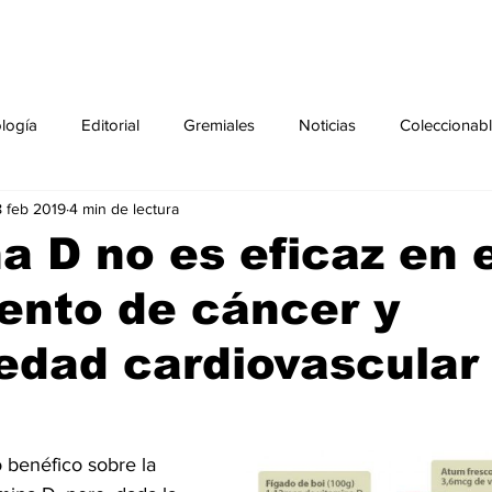
ología
Editorial
Gremiales
Noticias
Coleccionab
 feb 2019
4 min de lectura
Agenda
Sección especial
Perfiles
Noticiero Médic
a D no es eficaz en 
ento de cáncer y
pecial
Ciencia y Tecnología especial
Coleccionable especi
edad cardiovascular
torial especial
Gremiales especial
Noticias especial
 benéfico sobre la 
especial
Publicaciones especial
dia mundial de la diabetes