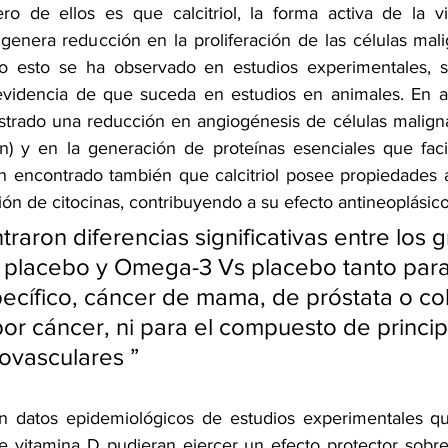
ro de ellos es que calcitriol, la forma activa de la v
, genera reducción en la proliferación de las células mal
ro esto se ha observado en estudios experimentales, si
idencia de que suceda en estudios en animales. En a
trado una reducción en angiogénesis de células maligna
) y en la generación de proteínas esenciales que facili
han encontrado también que calcitriol posee propiedades an
ión de citocinas, contribuyendo a su efecto antineoplásico
raron diferencias significativas entre los 
 placebo y Omega-3 Vs placebo tanto para
pecífico, cáncer de mama, de próstata o col
or cáncer, ni para el compuesto de princip
ovasculares ”
ten datos epidemiológicos de estudios experimentales q
 vitamina D pudieran ejercer un efecto protector sobre 