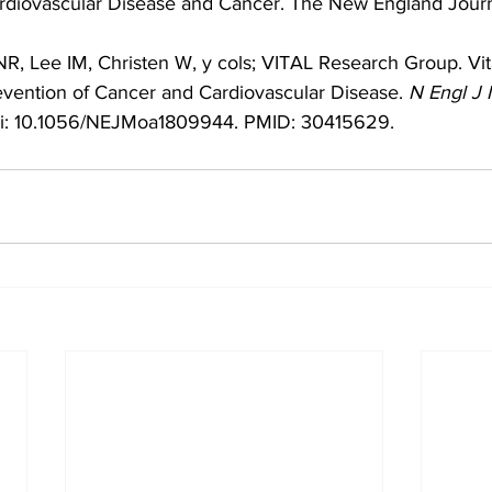
rdiovascular Disease and Cancer. The New England Journ
R, Lee IM, Christen W, y cols; VITAL Research Group. Vi
ention of Cancer and Cardiovascular Disease. 
N Engl J
doi: 10.1056/NEJMoa1809944. PMID: 30415629.