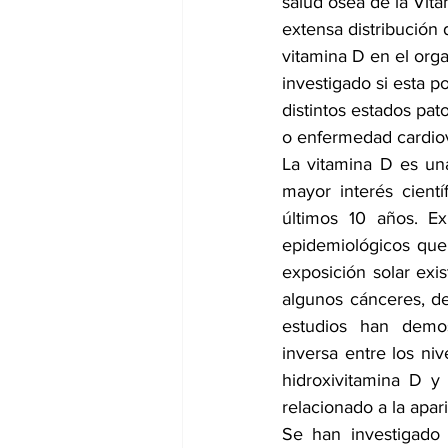
salud ósea de la Vita
extensa distribución 
vitamina D en el org
dia mundial de la hipertension
investigado si esta po
distintos estados pat
o enfermedad cardiov
La vitamina D es un
mayor interés cientí
últimos 10 años. Ex
epidemiológicos que
exposición solar exi
algunos cánceres, de
estudios han demos
inversa entre los ni
hidroxivitamina D y
relacionado a la apar
Se han investigado 