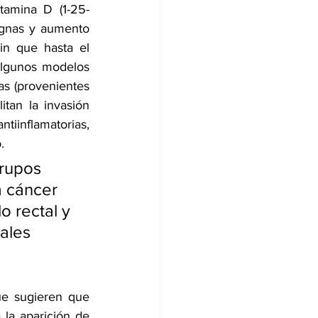
itamina D (1-25-
ignas y aumento 
n que hasta el 
lgunos modelos 
s (provenientes 
tan la invasión 
tiinflamatorias, 
.
grupos 
 cáncer 
o rectal y 
ales 
ue sugieren que 
la aparición de 