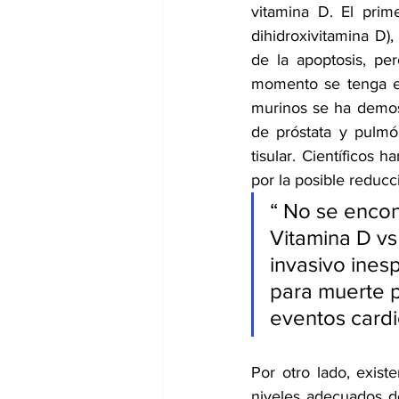
vitamina D. El prime
dihidroxivitamina D)
de la apoptosis, pe
momento se tenga ev
murinos se ha demos
de próstata y pulmón
tisular. Científicos 
por la posible reducc
“ No se encont
Vitamina D vs
invasivo ines
para muerte p
eventos cardi
Por otro lado, exis
niveles adecuados de