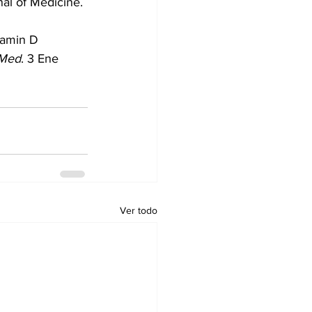
al of Medicine. 
tamin D 
 Med
. 3 Ene 
Ver todo