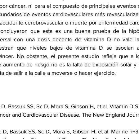
por cáncer, ni para el compuesto de principales eventos 
cundarios de eventos cardiovasculares más revascularizac
, accidente cerebrovascular o muerte por enfermedad card
concluyeron que esta es una buena prueba de la hipót
ersal con una dosis decente de vitamina D no vale la 
estran que niveles bajos de vitamina D se asocian 
áncer. No obstante, el presente estudio refleja que a 
 aumento de riesgo no es la falta de exposición solar y b
lta de salir a la calle a moverse o hacer ejercicio.
 Sc D, Bassuk SS, Sc D, Mora S, Gibson H, et al. Vitamin D
ncer and Cardiovascular Disease. The New England Journ
 Sc D, Bassuk SS, Sc D, Mora S, Gibson H, et al. Marine n−3