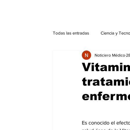
Todas las entradas
Ciencia y Tecn
Noticiero Médico
28
Actualidad
Salud Mental
Vitamin
tratami
Endocrinología
Actualidad es
enferm
Consulta Externa especial
Edi
Es conocido el efecto
Especiales especial
Perfiles 