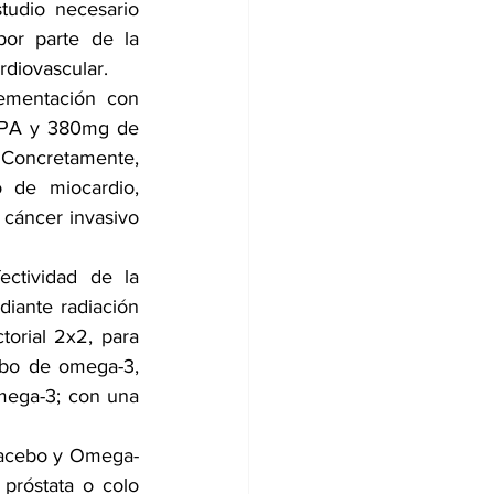
udio necesario 
or parte de la 
rdiovascular.
ementación con 
EPA y 380mg de 
Concretamente, 
 de miocardio, 
cáncer invasivo 
ectividad de la 
iante radiación 
orial 2x2, para 
ebo de omega-3, 
ega-3; con una 
placebo y Omega-
próstata o colo 