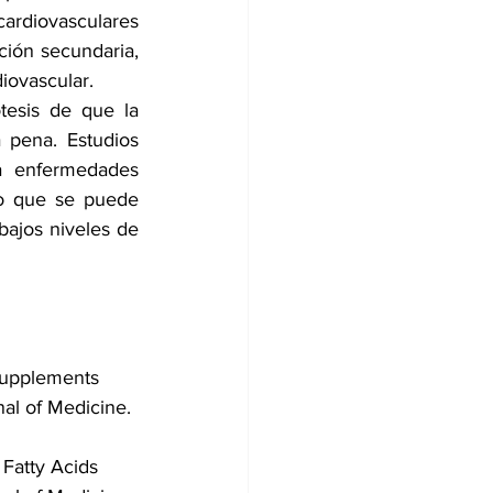
cardiovasculares 
ión secundaria, 
iovascular.
esis de que la 
pena. Estudios 
a enfermedades 
lo que se puede 
ajos niveles de 
 Supplements 
al of Medicine. 
 Fatty Acids 