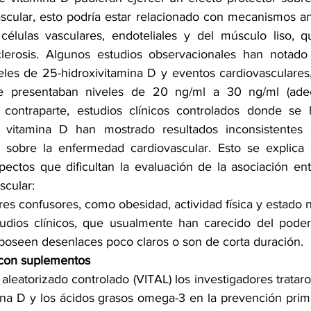
cular, esto podría estar relacionado con mecanismos anti
n células vasculares, endoteliales y del músculo liso, qu
clerosis. Algunos estudios observacionales han notado 
veles de 25-hidroxivitamina D y eventos cardiovasculares,
ue presentaban niveles de 20 ng/ml a 30 ng/ml (ade
 contraparte, estudios clínicos controlados donde se h
 vitamina D han mostrado resultados inconsistentes 
o sobre la enfermedad cardiovascular. Esto se explica 
ectos que dificultan la evaluación de la asociación ent
scular:
ores confusores, como obesidad, actividad física y estado n
udios clínicos, que usualmente han carecido del poder 
, poseen desenlaces poco claros o son de corta duración.
 con suplementos
 aleatorizado controlado (VITAL) los investigadores tratar
mina D y los ácidos grasos omega-3 en la prevención prima