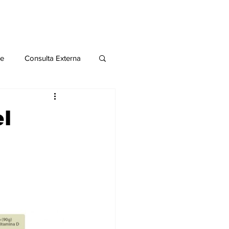
le
Consulta Externa
o 2020
Publicaciones
el
al
Salud Mental especial