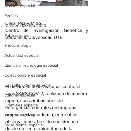
Sección especial
Perfiles
César Paz-y-Miño 
Noticiero Médico 2020
Centro de investigación Genética y 
Publicaciones
Genómica, Universidad UTE 
Endocrinología
Actualidad especial
Ciencia y Tecnología especial
Coleccionable especial
Consulta Externa especial
El desarrollo de las vacunas contra el 
virus SARS-COV-2, realizado de manera 
Editorial especial
rápida, con aprobaciones de 
Gremiales especial
emergencia, controles restringidos 
propios de la pandemia, entre otras 
Noticias especial
observaciones, ha sido cuestionado 
Salud Mental especial
desde un sector minoritario de la 