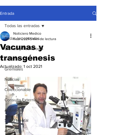
Entrada
Todas las entradas
Noticiero Medico
Todas las entradas
1 abr 2021
5 min de lectura
Vacunas y
Ciencia y Tecnología
transgénesis
Editorial
Actualizado:
1 oct 2021
Gremiales
Noticias
Coleccionable
Consulta Externa
Actualidad
Salud Mental
Agenda