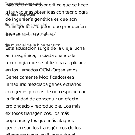
Especiales especial
población. La mayor crítica que se hace 
a las vacunas obtenidas con tecnología 
Perfiles especial
de ingeniería genética es que son 
Publicaciones especial
“transgénicas” o peor, que producirían 
“humanos transgénicos”.  
dia mundial de la diabetes
dia mundial de la hipertension
Esta acusación surge de la vieja lucha 
antitrasgénica, iniciada cuando la 
tecnología que se utilizó para aplicarla 
en los llamados OGM (Organismos 
Genéticamente Modificados) era 
inmadura; mezclaba genes extraños 
con genes propios de una especie con 
la finalidad de conseguir un efecto 
prolongado y reproducible. Los más 
exitosos transgénicos, los más 
populares y los que más ataques 
generan son los transgénicos de los 
alimentos (soya, mail, arroz, frejol, 