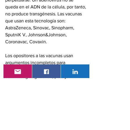
queda en el ADN de la célula, por tanto, 
no produce transgénesis. Las vacunas 
que usan esta tecnología son: 
AstraZeneca, Sinovac, Sinopharm, 
SputniK V, Johnson&Johnson, 
Coronavac, Covaxin.  
Los opositores a las vacunas usan 
argumentos incompletos para 
combatirlas. Hablan de que las vacunas 
son de origen genético, pero jamás 
explican los mecanismos moleculares, 
que aquí no los profundizaré, pero que 
son algo más complejos y que 
claramente no determinan transgénesis. 
Los antivacunas asocian, de manera 
irreal, genes artificiales con 
transgénesis, fenómeno que no ocurre 