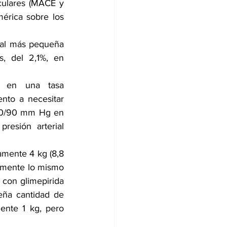
culares (MACE y 
mérica sobre los 
ual más pequeña 
, del 2,1%, en 
ó en una tasa 
nto a necesitar 
140/90 mm Hg en 
resión arterial 
mente 4 kg (8,8 
amente lo mismo 
 con glimepirida 
ña cantidad de 
nte 1 kg, pero 