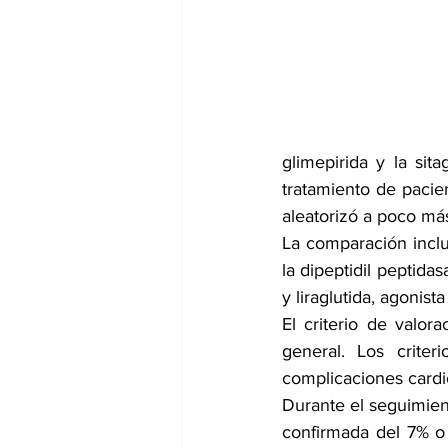
dia mundial de la hipertension
glimepirida y la sit
tratamiento de pacie
aleatorizó a poco má
La comparación incluy
la dipeptidil peptidas
y liraglutida, agonist
El criterio de valor
general. Los crite
complicaciones cardio
Durante el seguimien
confirmada del 7% o 