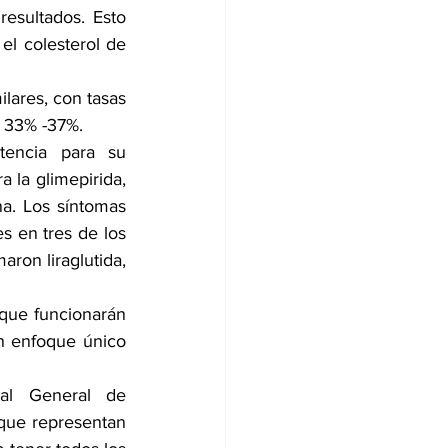
esultados. Esto 
el colesterol de 
ares, con tasas 
e 33% -37%.
tencia para su 
 la glimepirida, 
na. Los síntomas 
 en tres de los 
ron liraglutida, 
 que funcionarán 
n enfoque único 
al General de 
que representan 