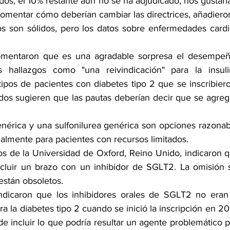
dos, el 10% restante aún no se ha adjudicado, nos gustaría
comentar cómo deberían cambiar las directrices, añadiero
s son sólidos, pero los datos sobre enfermedades cardi
mentaron que es una agradable sorpresa el desempeño 
los hallazgos como "una reivindicación" para la insul
tipos de pacientes con diabetes tipo 2 que se inscribiero
ados sugieren que las pautas deberían decir que se agrega
enérica y una sulfonilurea genérica son opciones razonab
ialmente para pacientes con recursos limitados. 
s de la Universidad de Oxford, Reino Unido, indicaron qu
cluir un brazo con un inhibidor de SGLT2. La omisión si
stán obsoletos.
indicaron que los inhibidores orales de SGLT2 no eran
ra la diabetes tipo 2 cuando se inició la inscripción en 20
de incluir lo que podría resultar un agente problemático