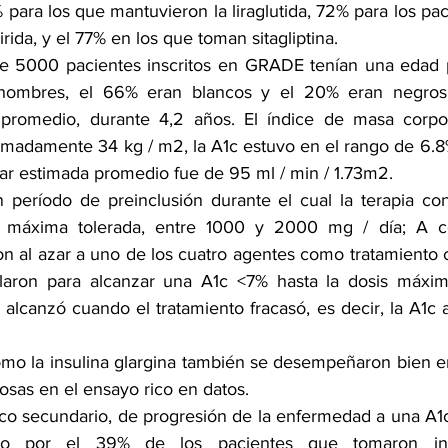
% para los que mantuvieron la liraglutida, 72% para los pa
irida, y el 77% en los que toman sitagliptina. 
 5000 pacientes inscritos en GRADE tenían una edad 
hombres, el 66% eran blancos y el 20% eran negros.
 promedio, durante 4,2 años. El índice de masa corpor
imadamente 34 kg / m2, la A1c estuvo en el rango de 6.8% 
lar estimada promedio fue de 95 ml / min / 1.73m2.
 período de preinclusión durante el cual la terapia co
is máxima tolerada, entre 1000 y 2000 mg / día; A con
on al azar a uno de los cuatro agentes como tratamiento 
ularon para alcanzar una A1c <7% hasta la dosis máxima
 alcanzó cuando el tratamiento fracasó, es decir, la A1c
 como la insulina glargina también se desempeñaron bien e
osas en el ensayo rico en datos. 
ico secundario, de progresión de la enfermedad a una A1c
do por el 39% de los pacientes que tomaron insul