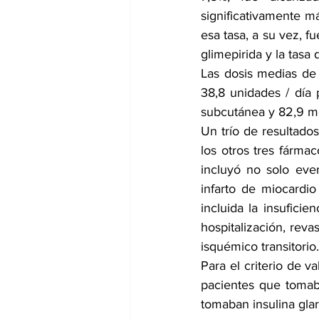
significativamente má
esa tasa, a su vez, f
glimepirida y la tasa
Las dosis medias de
38,8 unidades / día p
subcutánea y 82,9 mg 
Un trío de resultados
los otros tres fármac
incluyó no solo eve
infarto de miocardio
incluida la insuficie
hospitalización, reva
isquémico transitorio.
Para el criterio de v
pacientes que tomaba
tomaban insulina glarg