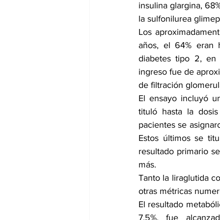
insulina glargina, 68
la sulfonilurea glimep
Los aproximadamente
años, el 64% eran 
diabetes tipo 2, en
ingreso fue de aprox
de filtración glomeru
El ensayo incluyó un
tituló hasta la dos
pacientes se asignar
Estos últimos se tit
resultado primario se
más.
Tanto la liraglutida
otras métricas numer
El resultado metaból
7,5%, fue alcanza