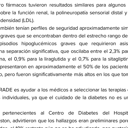
ro fármacos tuvieron resultados similares para algunos r
obre la función renal, la polineuropatía sensorial distal y 
 densidad (LDL).
ambién tenían perfiles de seguridad aproximadamente simil
graves que se encontraban dentro del estrecho rango d
isodios hipoglucémicos graves que requirieron asis
a separación significativa, que oscilaba entre el 2,3% para
na, el 0,9% para la liraglutida y el 0,7% para la sitaglipti
e presentaron en aproximadamente el 50% de los pacientes
, pero fueron significativamente más altos en los que toma
GRADE es ayudar a los médicos a seleccionar las terapias
 individuales, ya que el cuidado de la diabetes no es u
, pertenecientes al Centro de Diabetes del Hospit
ton, advirtieron que los hallazgos eran preliminares por