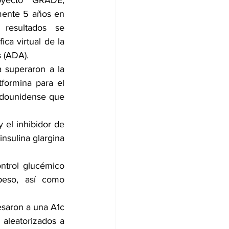
yecto GRADE, 
ente 5 años en 
esultados se 
ca virtual de la 
 (ADA).
a superaron a la 
formina para el 
adounidense que 
 el inhibidor de 
nsulina glargina 
ntrol glucémico 
peso, así como 
saron a una A1c 
aleatorizados a 