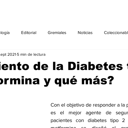
ología
Editorial
Gremiales
Noticias
Coleccionab
sept 2021
5 min de lectura
Agenda
Sección especial
Perfiles
Noticiero Médic
ento de la Diabetes 
ormina y qué más?
pecial
Ciencia y Tecnología especial
Coleccionable especi
torial especial
Gremiales especial
Noticias especial
Con el objetivo de responder a la 
es el mejor agente de segun
pacientes con diabetes tipo 2
especial
Publicaciones especial
dia mundial de la diabetes