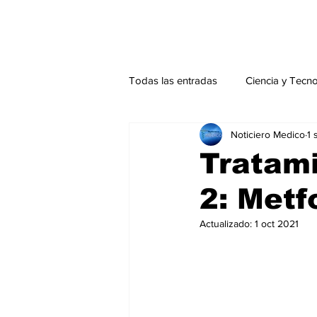
Todas las entradas
Ciencia y Tecn
Noticiero Medico
1 
Actualidad
Salud Mental
Tratami
2: Metf
Endocrinología
Actualidad es
Actualizado:
1 oct 2021
Consulta Externa especial
Edi
Especiales especial
Perfiles 