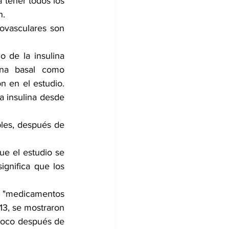
 tener todos los 
n.
ovasculares son 
de la insulina 
ina basal como 
n en el estudio. 
 insulina desde 
les, después de 
e el estudio se 
gnifica que los 
 "medicamentos 
13, se mostraron 
 poco después de 