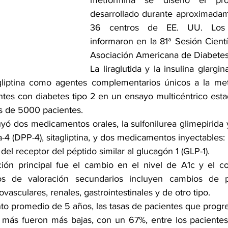
metformina se diseñó el pro
desarrollado durante aproximadam
36 centros de EE. UU. Los r
informaron en la 81ª Sesión Científi
Asociación Americana de Diabetes
La liraglutida y la insulina glargin
agliptina como agentes complementarios únicos a la met
ntes con diabetes tipo 2 en un ensayo multicéntrico est
s de 5000 pacientes.
ó dos medicamentos orales, la sulfonilurea glimepirida y
a-4 (DPP-4), sitagliptina, y dos medicamentos inyectables: i
a del receptor del péptido similar al glucagón 1 (GLP-1).
ación principal fue el cambio en el nivel de A1c y el co
rios de valoración secundarios incluyen cambios de 
vasculares, renales, gastrointestinales y de otro tipo.
to promedio de 5 años, las tasas de pacientes que progre
más fueron más bajas, con un 67%, entre los pacientes 