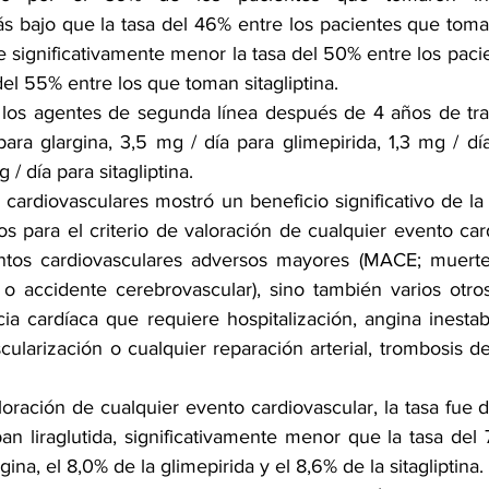
s bajo que la tasa del 46% entre los pacientes que tomaro
ue significativamente menor la tasa del 50% entre los pac
 del 55% entre los que toman sitagliptina.
 los agentes de segunda línea después de 4 años de tra
ara glargina, 3,5 mg / día para glimepirida, 1,3 mg / día 
/ día para sitagliptina.
 cardiovasculares mostró un beneficio significativo de la l
os para el criterio de valoración de cualquier evento car
ntos cardiovasculares adversos mayores (MACE; muerte c
 o accidente cerebrovascular), sino también varios otros 
ncia cardíaca que requiere hospitalización, angina inesta
scularización o cualquier reparación arterial, trombosis de
aloración de cualquier evento cardiovascular, la tasa fue d
n liraglutida, significativamente menor que la tasa del 
ina, el 8,0% de la glimepirida y el 8,6% de la sitagliptina. 