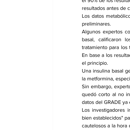
el 90% de los resulta
resultados antes de 
Los datos metabólico
preliminares.
Algunos expertos co
basal, calificaron 
tratamiento para los 
En base a los result
el principio.
Una insulina basal g
la metformina, espec
Sin embargo, experto
quedó corto al no in
datos del GRADE ya e
Los investigadores 
bien establecidos" pa
cautelosos a la hora 