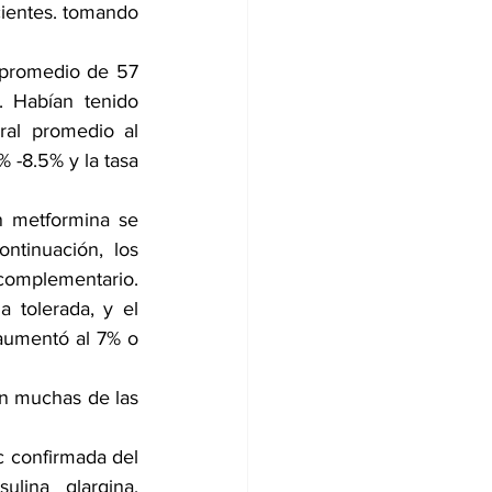
cientes. tomando 
promedio de 57 
 Habían tenido 
al promedio al 
-8.5% y la tasa 
n metformina se 
tinuación, los 
complementario. 
 tolerada, y el 
 aumentó al 7% o 
n muchas de las 
 confirmada del 
ina glargina, 