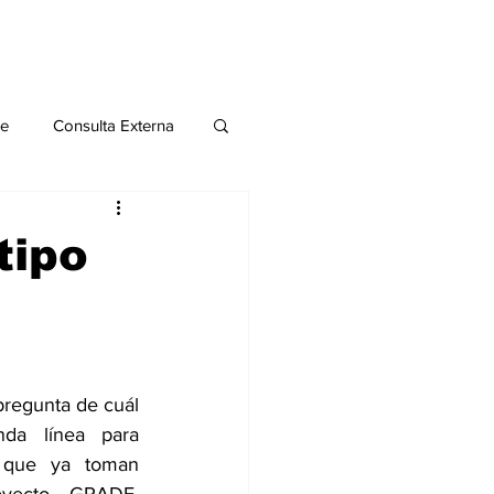
le
Consulta Externa
o 2020
Publicaciones
tipo
al
Salud Mental especial
pregunta de cuál 
da línea para 
 que ya toman 