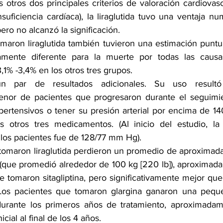
 otros dos principales criterios de valoración cardiovas
nsuficiencia cardíaca), la liraglutida tuvo una ventaja nu
ero no alcanzó la significación.
maron liraglutida también tuvieron una estimación punt
vamente diferente para la muerte por todas las causas
1% -3,4% en los otros tres grupos.
 un par de resultados adicionales. Su uso result
menor de pacientes que progresaron durante el seguimie
pertensivos o tener su presión arterial por encima de 
 otros tres medicamentos. (Al inicio del estudio, la p
los pacientes fue de 128/77 mm Hg).
 tomaron liraglutida perdieron un promedio de aproximada
al (que promedió alrededor de 100 kg [220 lb]), aproximad
 tomaron sitagliptina, pero significativamente mejor que
. Los pacientes que tomaron glargina ganaron una peque
rante los primeros años de tratamiento, aproximadame
icial al final de los 4 años.