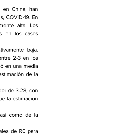
 en China, han 
us, COVID-19. En 
mente alta. Los 
s en los casos 
tivamente baja. 
ntre 2-3 en los 
ió en una media 
stimación de la 
or de 3.28, con 
e la estimación 
así como de la 
ales de R0 para 