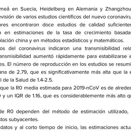
Umeå en Suecia, Heidelberg en Alemania y Zhangzhou
visión de varios estudios científicos del nuevo coronavir
adores encontraron doce estudios de calidad suficiente
on en estimaciones de la tasa de crecimiento basada
lación china y en métodos estadísticos y matemáticos.
os del coronavirus indicaron una transmisibilidad rela
ransmisibilidad aumentó rápidamente para estabilizarse e
es. El número de reproducción en los estudios se resum
a de 2.79, que es significativamente más alta que la e
 de la Salud de 1.4-2.5.
 que la R0 media estimada para 2019-nCoV es de alreded
y un IQR de 1.16, que es considerablemente más alto qu
de R0 dependen del método de estimación utilizado, 
stos subyacentes.
 datos y al corto tiempo de inicio, las estimaciones actu