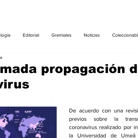
ología
Editorial
Gremiales
Noticias
Coleccionab
ra
Agenda
Sección especial
Perfiles
Noticiero Médic
imada propagación d
virus
pecial
Ciencia y Tecnología especial
Coleccionable especi
torial especial
Gremiales especial
Noticias especial
De acuerdo con una revisi
previos sobre la transmi
coronavirus realizado por in
especial
Publicaciones especial
dia mundial de la diabetes
la Universidad de Umeå 