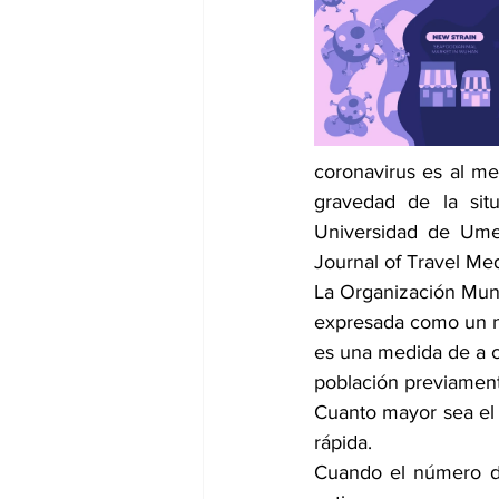
dia mundial de la hipertension
coronavirus es al me
gravedad de la situ
Universidad de Umeå
Journal of Travel Med
La Organización Mundi
expresada como un n
es una medida de a c
población previament
Cuanto mayor sea el 
rápida.
Cuando el número de