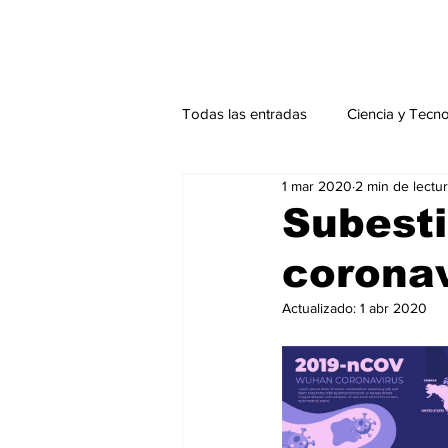
Todas las entradas
Ciencia y Tecn
1 mar 2020
2 min de lectu
Actualidad
Salud Mental
Subest
corona
Endocrinología
Actualidad es
Actualizado:
1 abr 2020
Consulta Externa especial
Edi
Especiales especial
Perfiles 