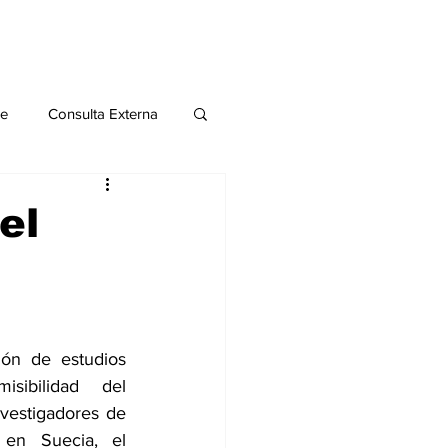
le
Consulta Externa
o 2020
Publicaciones
el
al
Salud Mental especial
ón de estudios 
sibilidad del 
vestigadores de 
en Suecia, el 