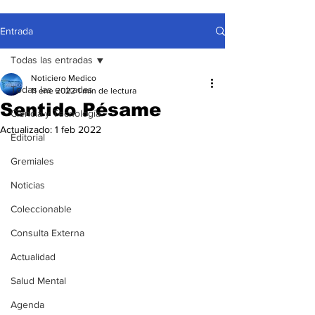
Entrada
Todas las entradas
Noticiero Medico
Todas las entradas
11 ene 2022
1 min de lectura
Sentido Pésame
Ciencia y Tecnología
Actualizado:
1 feb 2022
Editorial
Gremiales
Noticias
Coleccionable
Consulta Externa
Actualidad
Salud Mental
Agenda