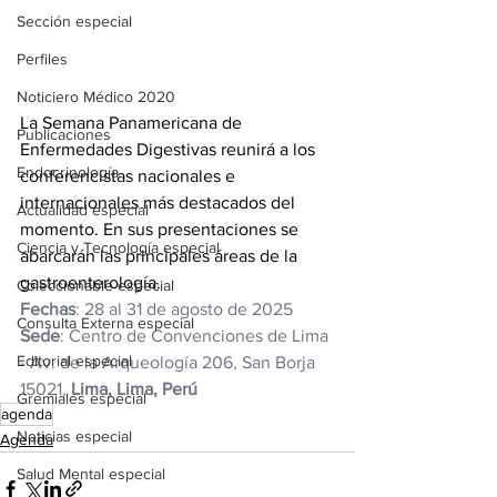
Sección especial
Perfiles
Noticiero Médico 2020
La Semana Panamericana de 
Publicaciones
Enfermedades Digestivas reunirá a los 
Endocrinología
conferencistas nacionales e 
internacionales más destacados del 
Actualidad especial
momento. En sus presentaciones se 
Ciencia y Tecnología especial
abarcarán las principales áreas de la 
gastroenterología.
Coleccionable especial
Fechas
: 28 al 31 de agosto de 2025
Consulta Externa especial
Sede
: Centro de Convenciones de Lima 
Editorial especial
- Av. de la Arqueología 206, San Borja 
15021, 
Lima, Lima, Perú
Gremiales especial
agenda
Noticias especial
Agenda
Salud Mental especial