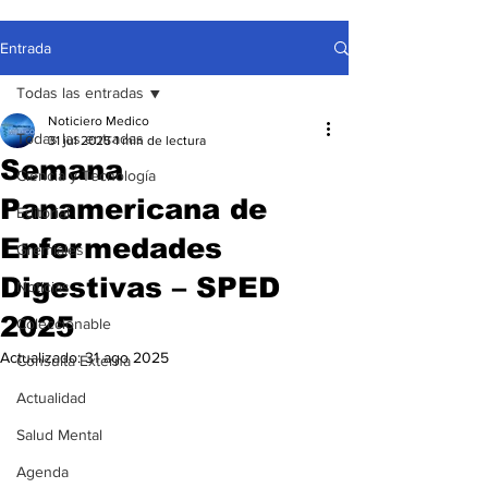
Entrada
Todas las entradas
Noticiero Medico
Todas las entradas
31 jul 2025
1 min de lectura
Semana
Ciencia y Tecnología
Panamericana de
Editorial
Enfermedades
Gremiales
Digestivas – SPED
Noticias
2025
Coleccionable
Actualizado:
31 ago 2025
Consulta Externa
Actualidad
Salud Mental
Agenda