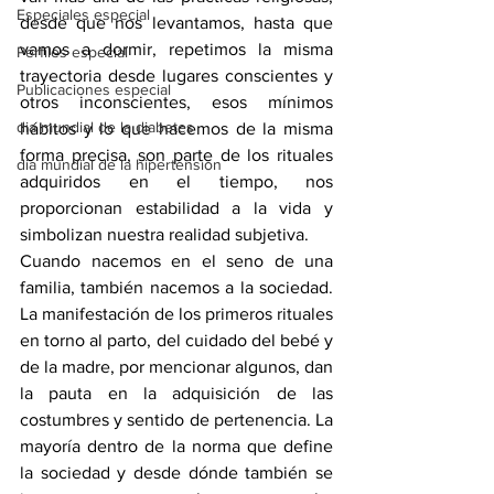
Especiales especial
desde que nos levantamos, hasta que 
vamos a dormir, repetimos la misma 
Perfiles especial
trayectoria desde lugares conscientes y 
Publicaciones especial
otros inconscientes, esos mínimos 
dia mundial de la diabetes
hábitos y lo que hacemos de la misma 
forma precisa, son parte de los rituales 
dia mundial de la hipertension
adquiridos en el tiempo, nos 
proporcionan estabilidad a la vida y 
simbolizan nuestra realidad subjetiva. 
Cuando nacemos en el seno de una 
familia, también nacemos a la sociedad. 
La manifestación de los primeros rituales 
en torno al parto, del cuidado del bebé y 
de la madre, por mencionar algunos, dan 
la pauta en la adquisición de las 
costumbres y sentido de pertenencia. La 
mayoría dentro de la norma que define 
la sociedad y desde dónde también se 