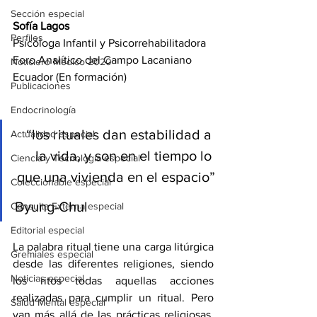
Sección especial
Sofía Lagos 
Perfiles
Psicóloga Infantil y Psicorrehabilitadora
Foro Analítico del Campo Lacaniano 
Noticiero Médico 2020
Ecuador (En formación)
Publicaciones
Endocrinología
“los rituales dan estabilidad a 
Actualidad especial
la vida, y son en el tiempo lo 
Ciencia y Tecnología especial
que una vivienda en el espacio”
Coleccionable especial
Byung-Chul
Consulta Externa especial
Editorial especial
La palabra ritual tiene una carga litúrgica 
Gremiales especial
desde las diferentes religiones, siendo 
Noticias especial
los ritos todas aquellas acciones 
realizadas para cumplir un ritual. Pero 
Salud Mental especial
van más allá de las prácticas religiosas, 