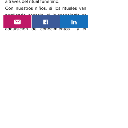
a través del ritual funerario. 
Con nuestros niños, si los rituales van 
perdiendo espacio, si la tecnología es 
una herramienta aliada para la 
adquisición de conocimientos  y el 
desarrollo de las sociedades, quizá la 
infancia debería tener procesos 
acompañados, incluso en el mundo 
virtual que adquiere cada vez más peso 
y significantes, mantener hábitos y 
actividades comunes que nos permiten 
sentir al mundo como un lugar seguro, 
facilitando el reconocimiento entre sus 
miembros, conocer de donde venimos 
es tan importante para saber al menos 
en parte quienes somos. 
Referencias
1.      Byung-Chul Han La Desaparición 