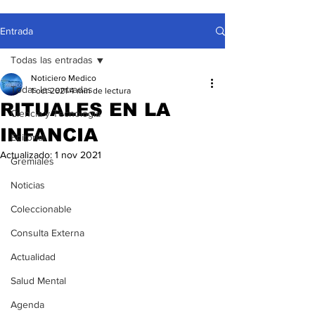
Entrada
Todas las entradas
Noticiero Medico
Todas las entradas
1 oct 2021
4 min de lectura
RITUALES EN LA
Ciencia y Tecnología
INFANCIA
Editorial
Actualizado:
1 nov 2021
Gremiales
Noticias
Coleccionable
Consulta Externa
Actualidad
Salud Mental
Agenda