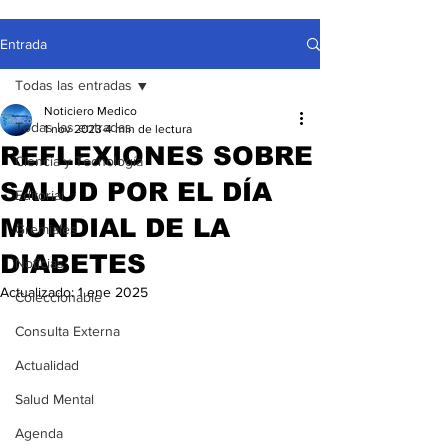
Entrada
Todas las entradas
Noticiero Medico
Todas las entradas
1 nov 2023
4 min de lectura
REFLEXIONES SOBRE
Ciencia y Tecnología
SALUD POR EL DÍA
Editorial
MUNDIAL DE LA
Gremiales
DIABETES
Noticias
Actualizado:
1 ene 2025
Coleccionable
Consulta Externa
Actualidad
Salud Mental
Agenda