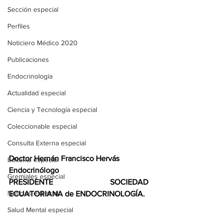
Sección especial
Perfiles
Noticiero Médico 2020
Publicaciones
Endocrinología
Actualidad especial
Ciencia y Tecnología especial
Coleccionable especial
Consulta Externa especial
Doctor Hernán Francisco Hervás 
Editorial especial
Endocrinólogo 
Gremiales especial
PRESIDENTE SOCIEDAD 
Noticias especial
ECUATORIANA de ENDOCRINOLOGÍA.
Salud Mental especial