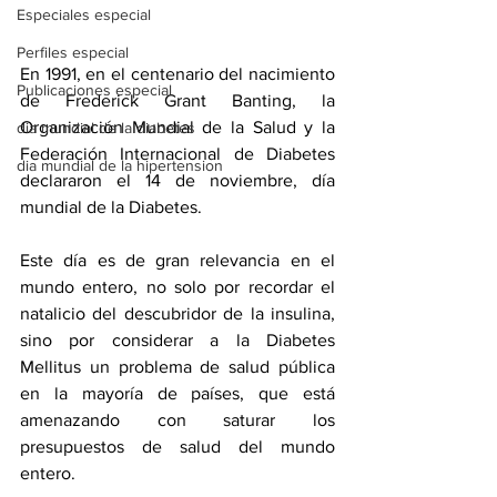
Especiales especial
Perfiles especial
En 1991, en el centenario del nacimiento 
Publicaciones especial
de Frederick Grant Banting, la 
Organización Mundial de la Salud y la 
dia mundial de la diabetes
Federación Internacional de Diabetes 
dia mundial de la hipertension
declararon el 14 de noviembre, día 
mundial de la Diabetes. 
Este día es de gran relevancia en el 
mundo entero, no solo por recordar el 
natalicio del descubridor de la insulina, 
sino por considerar a la Diabetes 
Mellitus un problema de salud pública 
en la mayoría de países, que está 
amenazando con saturar los 
presupuestos de salud del mundo 
entero. 