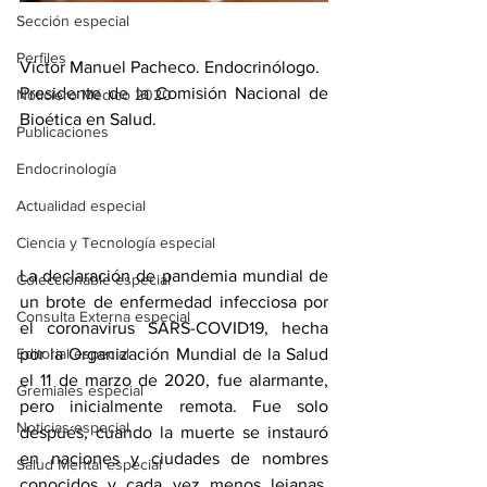
Sección especial
Perfiles
Víctor Manuel Pacheco. Endocrinólogo.
Presidente de la Comisión Nacional de 
Noticiero Médico 2020
Bioética en Salud.
Publicaciones
Endocrinología
Actualidad especial
Ciencia y Tecnología especial
La declaración de pandemia mundial de 
Coleccionable especial
un brote de enfermedad infecciosa por 
Consulta Externa especial
el coronavirus SARS-COVID19, hecha 
Editorial especial
por la Organización Mundial de la Salud 
el 11 de marzo de 2020, fue alarmante, 
Gremiales especial
pero inicialmente remota. Fue solo 
Noticias especial
después, cuando la muerte se instauró 
en naciones y ciudades de nombres 
Salud Mental especial
conocidos y cada vez menos lejanas, 