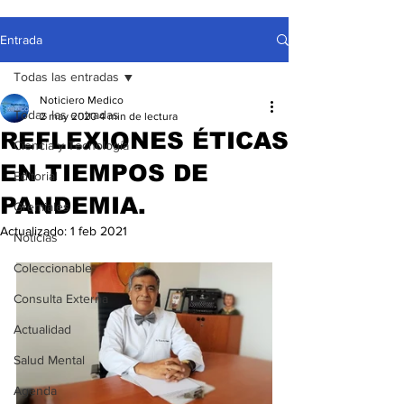
Entrada
Todas las entradas
Noticiero Medico
Todas las entradas
2 may 2020
4 min de lectura
REFLEXIONES ÉTICAS
Ciencia y Tecnología
EN TIEMPOS DE
Editorial
PANDEMIA.
Gremiales
Actualizado:
1 feb 2021
Noticias
Coleccionable
Consulta Externa
Actualidad
Salud Mental
Agenda