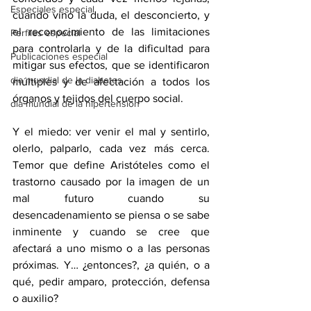
Especiales especial
cuando vino la duda, el desconcierto, y 
el reconocimiento de las limitaciones 
Perfiles especial
para controlarla y de la dificultad para 
Publicaciones especial
mitigar sus efectos, que se identificaron 
dia mundial de la diabetes
múltiples y de afectación a todos los 
órganos y tejidos del cuerpo social.
dia mundial de la hipertension
Y el miedo: ver venir el mal y sentirlo, 
olerlo, palparlo, cada vez más cerca. 
Temor que define Aristóteles como el 
trastorno causado por la imagen de un 
mal futuro cuando su 
desencadenamiento se piensa o se sabe 
inminente y cuando se cree que 
afectará a uno mismo o a las personas 
próximas. Y… ¿entonces?, ¿a quién, o a 
qué, pedir amparo, protección, defensa 
o auxilio? 