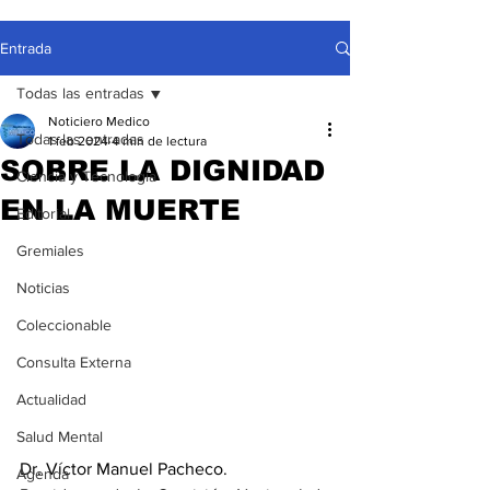
Entrada
Todas las entradas
Noticiero Medico
Todas las entradas
1 feb 2024
4 min de lectura
SOBRE LA DIGNIDAD
Ciencia y Tecnología
EN LA MUERTE
Editorial
Gremiales
Noticias
Coleccionable
Consulta Externa
Actualidad
Salud Mental
Dr. Víctor Manuel Pacheco.
Agenda