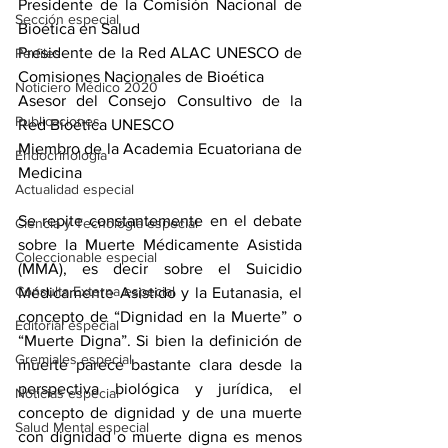
Presidente de la Comisión Nacional de 
Sección especial
Bioética en Salud
Presidente de la Red ALAC UNESCO de 
Perfiles
Comisiones Nacionales de Bioética
Noticiero Médico 2020
Asesor del Consejo Consultivo de la 
Publicaciones
Red Bioética UNESCO
Miembro de la Academia Ecuatoriana de 
Endocrinología
Medicina
Actualidad especial
Se repite constantemente en el debate 
Ciencia y Tecnología especial
sobre la Muerte Médicamente Asistida 
Coleccionable especial
(MMA), es decir sobre el Suicidio 
Consulta Externa especial
Médicamente Asistido y la Eutanasia, el 
concepto de “Dignidad en la Muerte” o 
Editorial especial
“Muerte Digna”. Si bien la definición de 
Gremiales especial
muerte parece bastante clara desde la 
perspectiva biológica y jurídica, el 
Noticias especial
concepto de dignidad y de una muerte 
Salud Mental especial
con dignidad o muerte digna es menos 