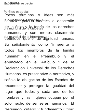
evidente.
Especiales especial
Perfiles especial
Pocos términos o ideas son más 
Publicaciones especial
centrales para la bioética, el desarrollo 
de la ética y la teoría de los derechos 
dia mundial de la diabetes
humanos, y son menos claramente 
dia mundial de la hipertension
definidos, que el de dignidad humana. 
Su señalamiento como “inherente a 
todos los miembros de la familia 
humana” en el Preámbulo y el 
enunciado en el Artículo 1 de la 
Declaración Universal de los Derechos 
Humanos, es prescriptivo o normativo, y 
señala la obligación de los Estados de 
reconocer y proteger la igualdad del 
lugar que todos y cada uno de los 
hombres y las mujeres ocupan por el 
solo hecho de ser seres humanos.  El 
resguardo, criterio y fundamento último 