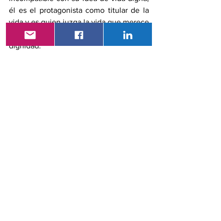
él es 
el protagonista como titular de la 
vida y es quien juzga la vida que merece 
ser vivida según su concepto de 
dignidad.
Cuando un paciente quiere morir y pide 
ayuda, es porque considera que 
sobrevive en condiciones que 
 considera peores que la propia muerte; 
estas condiciones resultan del 
sufrimiento biológico y psicológico pero 
también de la marginación social y del 
abandono del cuidado del enfermo y el 
sufriente. El Estado tiene el deber de 
mitigar o corregir esas situaciones en 
cumplimiento de la obligación de 
justicia, y de la satisfacción de su 
existencia. Y además la obligación de 