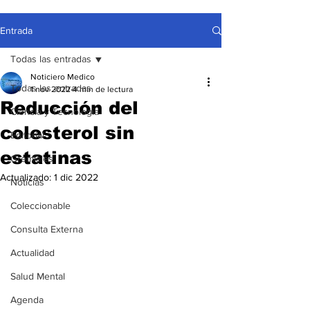
Entrada
Todas las entradas
Noticiero Medico
Todas las entradas
1 nov 2022
4 min de lectura
Reducción del
Ciencia y Tecnología
colesterol sin
Editorial
estatinas
Gremiales
Actualizado:
1 dic 2022
Noticias
Coleccionable
Consulta Externa
Actualidad
Salud Mental
Agenda