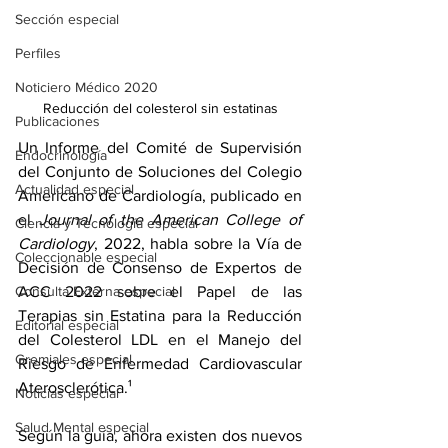
Sección especial
Perfiles
Noticiero Médico 2020
Reducción del colesterol sin estatinas
Publicaciones
Un Informe del Comité de Supervisión 
Endocrinología
del Conjunto de Soluciones del Colegio 
Actualidad especial
Americano de Cardiología, publicado en 
el 
Journal of the American College of 
Ciencia y Tecnología especial
Cardiology
, 2022, habla sobre la 
Vía de 
Coleccionable especial
Decisión de Consenso de Expertos de 
ACC 2022 sobre el Papel de las 
Consulta Externa especial
Terapias sin Estatina para la Reducción 
Editorial especial
del Colesterol LDL en el Manejo del 
Gremiales especial
Riesgo de Enfermedad Cardiovascular 
Aterosclerótica
.¹
Noticias especial
Salud Mental especial
Según la guía, ahora existen dos nuevos 