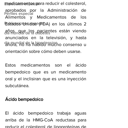
medicamentos para reducir el colesterol, 
Especiales especial
aprobados por la Administración de 
Perfiles especial
Alimentos y Medicamentos de los 
Publicaciones especial
Estados Unidos (FDA) en los últimos 2 
años, que los pacientes están viendo 
dia mundial de la diabetes
anunciados en la televisión, y hasta 
dia mundial de la hipertension
ahora, no ha habido mucho consenso u 
orientación sobre cómo deben usarse.
Estos medicamentos son el ácido 
bempedoico que es un medicamento 
oral y el inclisiran que es una inyección 
subcutánea.
Ácido bempedoico
El ácido bempedoico trabaja aguas 
arriba de la HMG-CoA reductasa para 
reducir el colesterol de lipoproteínas de 