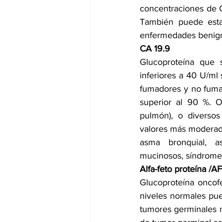
concentraciones de C
También puede esta
enfermedades benigna
CA 19.9
Glucoproteína que 
inferiores a 40 U/ml
fumadores y no fumad
superior al 90 %. Ot
pulmón), o diverso
valores más moderados (
asma bronquial, asb
mucinosos, síndrome d
Alfa-feto proteína /AF
Glucoproteína oncofet
niveles normales pue
tumores germinales n