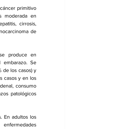
áncer primitivo 
s moderada en 
itis, cirrosis, 
enocarcinoma de 
se produce en 
l embarazo. Se 
 de los casos) y 
 casos y en los 
odenal, consumo 
zos patológicos 
. En adultos los 
 enfermedades 