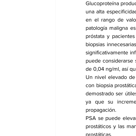
Glucoproteína produci
una alta especificida
en el rango de valor
patología maligna es
próstata y pacientes
biopsias innecesaria
significativamente in
puede considerarse 
de 0,04 ng/ml, así qu
Un nivel elevado de
con biopsia prostátic
demostrado ser útiles
ya que su incremen
propagación.
PSA se puede elevar 
prostáticos y las man
prostáticas.