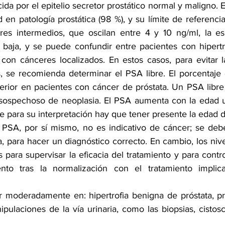
da por el epitelio secretor prostático normal y maligno. El
d en patología prostática (98 %), y su límite de referencia
es intermedios, que oscilan entre 4 y 10 ng/ml, la esp
 baja, y se puede confundir entre pacientes con hipertr
 con cánceres localizados. En estos casos, para evitar la
s, se recomienda determinar el PSA libre. El porcentaje 
ferior en pacientes con cáncer de próstata. Un PSA libre 
sospechoso de neoplasia. El PSA aumenta con la edad u
e para su interpretación hay que tener presente la edad d
 PSA, por sí mismo, no es indicativo de cáncer; se deb
a, para hacer un diagnóstico correcto. En cambio, los ni
 para supervisar la eficacia del tratamiento y para control
to tras la normalización con el tratamiento implica
moderadamente en: hipertrofia benigna de próstata, prosta
ipulaciones de la vía urinaria, como las biopsias, cistosc