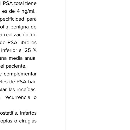
 PSA total tiene 
 es de 4 ng/ml., 
ecificidad para 
ofia benigna de 
 realización de 
de PSA libre es 
inferior al 25 % 
na media anual 
el paciente.
e complementar 
veles de PSA han 
ar las recaídas, 
 recurrencia o 
titis, infartos 
opias o cirugías 