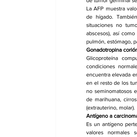
de tumor germinal s
La AFP muestra valo
de hígado. Tambié
situaciones no tumo
abscesos), así como 
pulmón, estómago, pá
Gonadotropina corió
Glicoproteína comp
condiciones normale
encuentra elevada en 
en el resto de los t
no seminomatosos en
de marihuana, cirros
(extrauterino, molar). 
Antígeno a carcinom
Es un antígeno perten
valores normales 