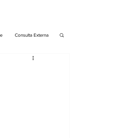
le
Consulta Externa
o 2020
Publicaciones
al
Salud Mental especial