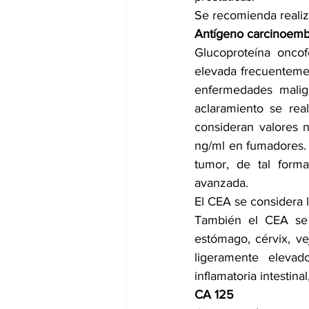
Se recomienda realiza
Antígeno carcinoemb
Glucoproteína oncof
elevada frecuentement
enfermedades malig
aclaramiento se rea
consideran valores 
ng/ml en fumadores. 
tumor, de tal form
avanzada. 
El CEA se considera l
También el CEA se 
estómago, cérvix, ve
ligeramente eleva
inflamatoria intestina
CA 125