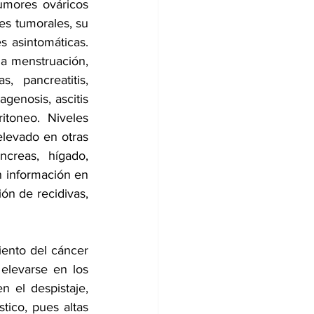
mores ováricos 
s tumorales, su 
asintomáticas. 
a menstruación, 
 pancreatitis, 
agenosis, ascitis 
toneo. Niveles 
levado en otras 
reas, hígado, 
 información en 
ón de recidivas, 
ento del cáncer 
levarse en los 
 el despistaje, 
ico, pues altas 