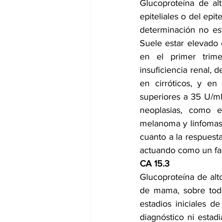
Glucoproteína de al
epiteliales o del ep
determinación no es
Suele estar elevado 
en el primer trimes
insuficiencia renal, d
en cirróticos, y en
superiores a 35 U/m
neoplasias, como e
melanoma y linfomas.
cuanto a la respuesta
actuando como un fac
CA 15.3
Glucoproteína de alt
de mama, sobre todo
estadios iniciales d
diagnóstico ni estad