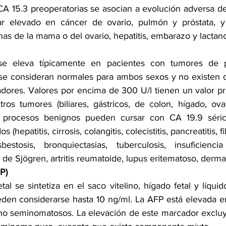
A 15.3 preoperatorias se asocian a evolución adversa de
r elevado en cáncer de ovario, pulmón y próstata, y
s de la mama o del ovario, hepatitis, embarazo y lactanc
se eleva típicamente en pacientes con tumores de pá
 se consideran normales para ambos sexos y no existen di
ores. Valores por encima de 300 U/l tienen un valor pred
ros tumores (biliares, gástricos, de colon, hígado, ovar
s procesos benignos pueden cursar con CA 19.9 séric
hepatitis, cirrosis, colangitis, colecistitis, pancreatitis, f
estosis, bronquiectasias, tuberculosis, insuficiencia 
e Sjögren, artritis reumatoide, lupus eritematoso, dermat
P)
al se sintetiza en el saco vitelino, hígado fetal y líquid
den considerarse hasta 10 ng/ml. La AFP está elevada en
o seminomatosos. La elevación de este marcador excluye