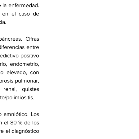
 la enfermedad. 
 en el caso de 
ia.
ncreas. Cifras 
ferencias entre 
ictivo positivo 
io, endometrio, 
o elevado, con 
ibrosis pulmonar, 
renal, quistes 
o/polimiositis.
o amniótico. Los 
 el 80 % de los 
 el diagnóstico 