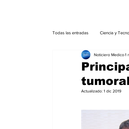
Todas las entradas
Ciencia y Tecn
Noticiero Medico
1 
Actualidad
Salud Mental
Princip
tumora
Endocrinología
Actualidad es
Actualizado:
1 dic 2019
Consulta Externa especial
Edi
Especiales especial
Perfiles 