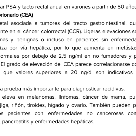
r PSA y tacto rectal anual en varones a partir de 50 años
rionario (CEA)
etal asociada a tumores del tracto gastrointestinal, q
e en el cáncer colorrectal (CCR). Ligeras elevaciones se
nas y benignas o incluso en pacientes sin enfermeda
liza por vía hepática, por lo que aumenta en metástasi
normales por debajo de 2,5 ng/ml en no fumadores y p
El grado de elevación del CEA parece correlacionarse con
a que valores superiores a 20 ng/dl son indicativos
a prueba más importante para diagnosticar recidivas.
eleva en melanomas, linfomas, cáncer de mama, pulm
jiga, riñón, tiroides, hígado y ovario. También pueden pr
dos pacientes con enfermedades no cancerosas co
l, pancreatitis y enfermedades hepáticas. 