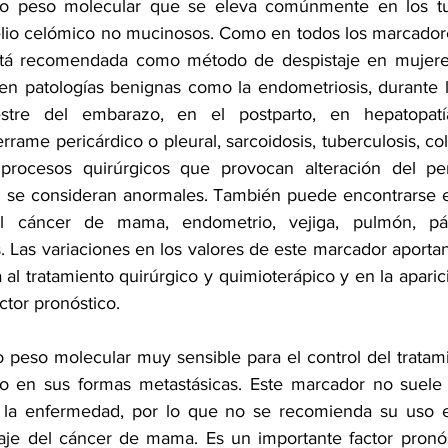
to peso molecular que se eleva comúnmente en los tu
itelio celómico no mucinosos. Como en todos los marcadore
tá recomendada como método de despistaje en mujeres 
en patologías benignas como la endometriosis, durante l
tre del embarazo, en el postparto, en hepatopatías,
errame pericárdico o pleural, sarcoidosis, tuberculosis, col
 procesos quirúrgicos que provocan alteración del peri
l se consideran anormales. También puede encontrarse e
l cáncer de mama, endometrio, vejiga, pulmón, pánc
 Las variaciones en los valores de este marcador aportan
 al tratamiento quirúrgico y quimioterápico y en la aparici
tor pronóstico.
o peso molecular muy sensible para el control del tratami
 en sus formas metastásicas. Este marcador no suele e
e la enfermedad, por lo que no se recomienda su uso en
iaje del cáncer de mama. Es un importante factor pronóst