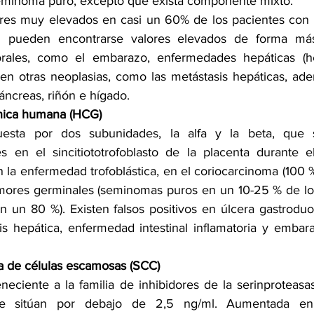
eminoma puro, excepto que exista componente mixto.
res muy elevados en casi un 60% de los pacientes con c
n pueden encontrarse valores elevados de forma má
rales, como el embarazo, enfermedades hepáticas (hepat
en otras neoplasias, como las metástasis hepáticas, ad
ncreas, riñón e hígado.
nica humana (HCG)
uesta por dos subunidades, la alfa y la beta, que 
s en el sincitiototrofoblasto de la placenta durante e
la enfermedad trofoblástica, en el coriocarcinoma (100 %
umores germinales (seminomas puros en un 10-25 % de los
 un 80 %). Existen falsos positivos en úlcera gastrodu
is hepática, enfermedad intestinal inflamatoria y embara
a de células escamosas (SCC)
eciente a la familia de inhibidores de la serinproteasas
se sitúan por debajo de 2,5 ng/ml. Aumentada en