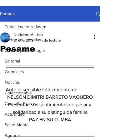
Entrada
Todas las entradas
Noticiero Medico
Todas las entradas
31 ene 2019
1 min de lectura
Pesame
Ciencia y Tecnología
Editorial
Gremiales
Noticias
Ante el sensible fallecimiento de
Coleccionable
NELSON DIMITRI BARRETO VAQUERO
Consulta Externa
Presentan sus sentimientos de pesar y 
solidaridad a su distinguida familia
Actualidad
PAZ EN SU TUMBA
Salud Mental
Agenda