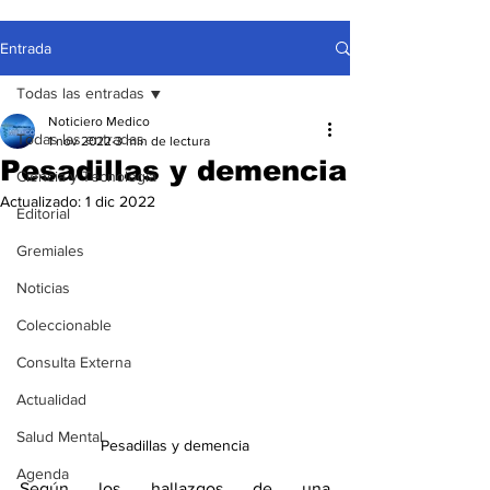
Entrada
Todas las entradas
Noticiero Medico
Todas las entradas
1 nov 2022
3 min de lectura
Pesadillas y demencia
Ciencia y Tecnología
Actualizado:
1 dic 2022
Editorial
Gremiales
Noticias
Coleccionable
Consulta Externa
Actualidad
Salud Mental
Pesadillas y demencia
Agenda
Según los hallazgos de una 