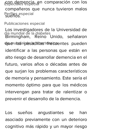
con demencia, en comparación con los 
Especiales especial
compañeros que nunca tuvieron malos 
Perfiles especial
sueños.
Publicaciones especial
Los investigadores de la Universidad de 
dia mundial de la diabetes
Birmingham, Reino Unido, señalaron 
dia mundial de la hipertension
que las pesadillas frecuentes pueden 
identificar a las personas que están en 
alto riesgo de desarrollar demencia en el 
futuro, varios años o décadas antes de 
que surjan los problemas característicos 
de memoria y pensamiento. Este sería el 
momento óptimo para que los médicos 
intervengan para tratar de ralentizar o 
prevenir el desarrollo de la demencia.
Los sueños angustiantes se han 
asociado previamente con un deterioro 
cognitivo más rápido y un mayor riesgo 