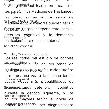
Sección especial
investigación 
publicados en línea
 en la 
revista eClinicalMedicine de The Lancet,
Perfiles
las pesadillas en adultos sanos de 
Noticiero Médico 2020
mediana edad y mayores pueden ser un 
factor de riesgo independiente para el 
Publicaciones
deterioro cognitivo y la demencia, 
Endocrinología
particularmente en los hombres.¹ 
Actualidad especial
Ciencia y Tecnología especial
Los resultados del estudio de cohorte 
Coleccionable especial
mostraron que los adultos sanos de 
mediana edad que tenían malos sueños 
Consulta Externa especial
al menos una vez a la semana tenían 
Editorial especial
cuatro veces más probabilidades de 
experimentar deterioro cognitivo 
Gremiales especial
durante la década siguiente, y los 
Noticias especial
adultos mayores tenían el doble de 
Salud Mental especial
probabilidades de ser diagnosticados 