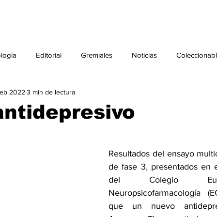
ología
Editorial
Gremiales
Noticias
Coleccionab
feb 2022
3 min de lectura
Agenda
Sección especial
Perfiles
Noticiero Médic
ntidepresivo
pecial
Ciencia y Tecnología especial
Coleccionable especi
Resultados del ensayo mult
de fase 3, presentados en 
torial especial
Gremiales especial
Noticias especial
del Colegio Eu
Neuropsicofarmacología (E
que un nuevo antidepres
especial
Publicaciones especial
dia mundial de la diabetes