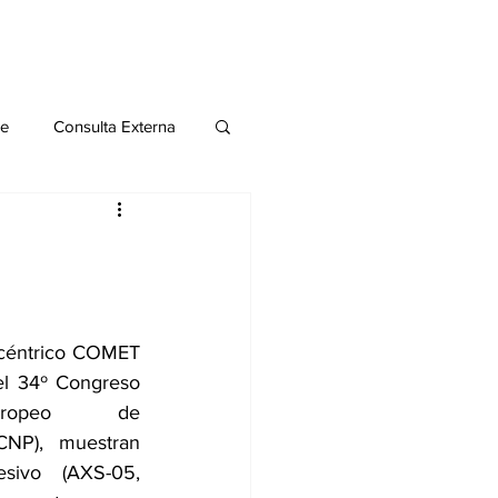
le
Consulta Externa
o 2020
Publicaciones
al
icéntrico COMET 
el 34º Congreso 
Salud Mental especial
ropeo de 
CNP), muestran 
ivo (AXS-05, 