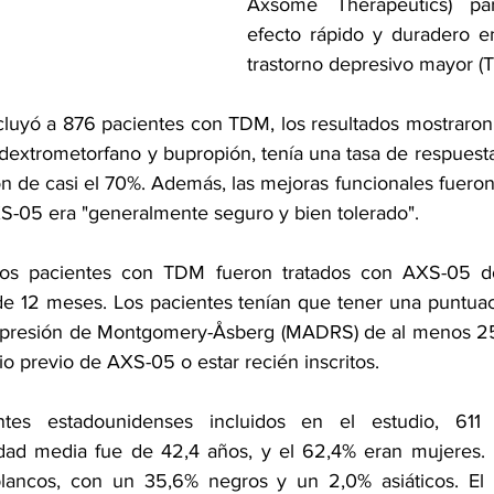
Axsome Therapeutics) pa
efecto rápido y duradero e
trastorno depresivo mayor (
ncluyó a 876 pacientes con TDM, los resultados mostraron 
dextrometorfano
 y 
bupropión,
 tenía una tasa de respuesta
n de casi el 70%. Además, las mejoras funcionales fueron 
-05 era "generalmente seguro y bien tolerado".
los pacientes con TDM fueron tratados con AXS-05 do
 12 meses. Los pacientes tenían que tener una puntuaci
presión
 de Montgomery-Åsberg (MADRS) de al menos 25.
o previo de AXS-05 o estar recién inscritos.
es estadounidenses incluidos en el estudio, 611 se
dad media fue de 42,4 años, y el 62,4% eran mujeres. 
blancos, con un 35,6% negros y un 2,0% asiáticos. El 