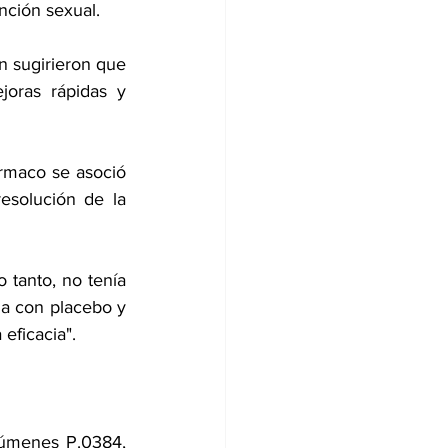
nción sexual.
n sugirieron que 
oras rápidas y 
rmaco se asoció 
solución de la 
tanto, no tenía 
placebo ni brazos comparadores activos, sería "interesante comparar la eficacia con placebo y 
 eficacia".
úmenes P.0384, 