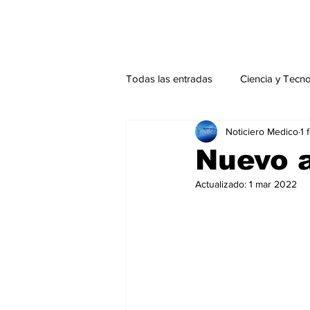
Todas las entradas
Ciencia y Tecn
Noticiero Medico
1 
Actualidad
Salud Mental
Nuevo a
Actualizado:
1 mar 2022
Endocrinología
Actualidad es
Consulta Externa especial
Edi
Especiales especial
Perfiles 