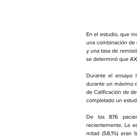
dia mundial de la hipertension
En el estudio, que i
una combinación 
de 
y una tasa de remisió
se determinó que AXS
Durante el ensayo 
durante un máximo de
de Calificación 
de de
completado un estudi
De los 876 pacient
recientemente. La e
mitad (58,1%) eran 