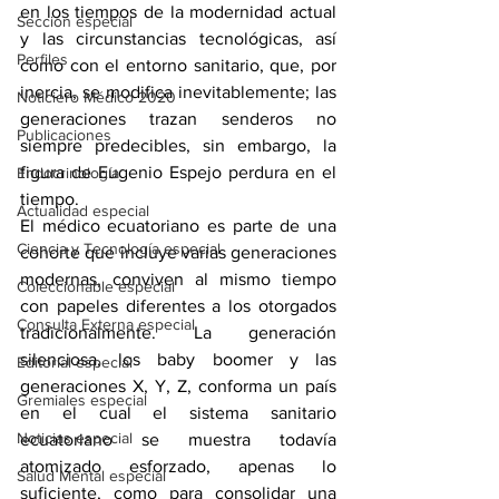
en los tiempos de la modernidad actual 
Sección especial
y las circunstancias tecnológicas, así 
Perfiles
como con el entorno sanitario, que, por 
inercia, se modifica inevitablemente; las 
Noticiero Médico 2020
generaciones trazan senderos no 
Publicaciones
siempre predecibles, sin embargo, la 
figura de Eugenio Espejo perdura en el 
Endocrinología
tiempo.
Actualidad especial
El médico ecuatoriano es parte de una 
Ciencia y Tecnología especial
cohorte que incluye varias generaciones 
modernas, conviven al mismo tiempo 
Coleccionable especial
con papeles diferentes a los otorgados 
Consulta Externa especial
tradicionalmente. La generación 
silenciosa, los baby boomer y las 
Editorial especial
generaciones X, Y, Z, conforma un país 
Gremiales especial
en el cual el sistema sanitario 
Noticias especial
ecuatoriano se muestra todavía 
atomizado esforzado, apenas lo 
Salud Mental especial
suficiente, como para consolidar una 