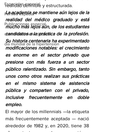
Especiales especial
realidad definible y estructurada.
La academia se mantiene aún lejos de la 
Perfiles especial
realidad del médico graduado y está 
Publicaciones especial
mucho más lejos aún, de los estudiantes 
candidatos a la práctica de la profesión. 
dia mundial de la diabetes
Su historia centenaria ha experimentado 
dia mundial de la hipertension
modificaciones notables: el crecimiento 
es enorme en el sector privado que 
presiona con más fuerza a un sector 
público ralentizado. Sin embargo, tanto 
unos como otros realizan sus prácticas 
en el mismo sistema de asistencia 
pública y comparten con el privado, 
inclusive frecuentemente en doble 
empleo.
El mayor de los millennials —la etiqueta 
más frecuentemente aceptada — nació 
alrededor de 1982 y, en 2020, tiene 38 