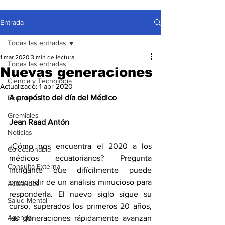
Entrada
Todas las entradas
1 mar 2020
3 min de lectura
Todas las entradas
Nuevas generaciones
Ciencia y Tecnología
Actualizado:
1 abr 2020
A propósito del día del Médico
Editorial
Gremiales
Jean Raad Antón
Noticias
¿Cómo nos encuentra el 2020 a los 
Coleccionable
médicos ecuatorianos? Pregunta 
Consulta Externa
intrigante que difícilmente puede 
prescindir de un análisis minucioso para 
Actualidad
responderla. El nuevo siglo sigue su 
Salud Mental
curso, superados los primeros 20 años, 
Agenda
las generaciones rápidamente avanzan 