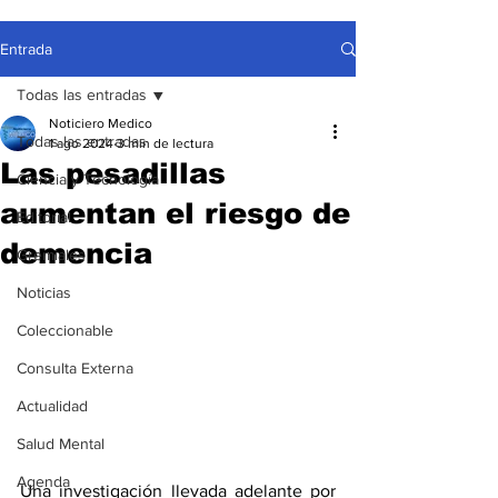
Entrada
Todas las entradas
Noticiero Medico
Todas las entradas
1 ago 2024
3 min de lectura
Las pesadillas
Ciencia y Tecnología
aumentan el riesgo de
Editorial
demencia
Gremiales
Noticias
Coleccionable
Consulta Externa
Actualidad
Salud Mental
Agenda
Una investigación llevada adelante por 