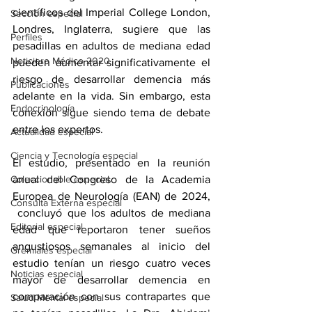
científicos del Imperial College London, 
Sección especial
Londres, Inglaterra, sugiere que las 
Perfiles
pesadillas en adultos de mediana edad 
Noticiero Médico 2020
pueden aumentar significativamente el 
riesgo de desarrollar demencia más 
Publicaciones
adelante en la vida. Sin embargo, esta 
Endocrinología
conexión sigue siendo tema de debate 
entre los expertos.
Actualidad especial
Ciencia y Tecnología especial
El estudio, presentado en la reunión 
anual 
del Congreso de la Academia 
Coleccionable especial
Europea de Neurología (EAN) de 2024
, 
Consulta Externa especial
 concluyó que los adultos de mediana 
Editorial especial
edad que reportaron tener sueños 
angustiosos semanales al inicio del 
Gremiales especial
estudio tenían un riesgo cuatro veces 
Noticias especial
mayor de desarrollar demencia en 
comparación con sus contrapartes que 
Salud Mental especial