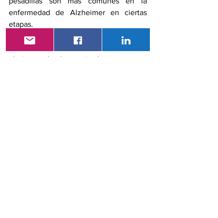
pesadillas son más comunes en la 
enfermedad de Alzheimer en ciertas 
etapas.
Tratar los síntomas del sueño no reduce 
el riesgo de demencia. Los trastornos 
del sueño son con frecuencia la primera 
manifestación temprana de la 
neurodegeneración que es la causa de 
la demencia futura.
El estudio arroja luz sobre el posible 
vínculo entre las pesadillas y el riesgo 
de demencia y pone de relieve la 
necesidad de realizar más 
investigaciones para comprender más 
esta relación. Si bien los hallazgos 
sugieren que las pesadillas podrían ser 
un indicador temprano de demencia los 