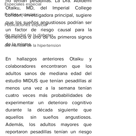
no tenían pesadillas. La Dra. Abidemi 
Especiales especial
Otaiku, MD, del Imperial College 
Perfiles especial
London, investigadora principal, sugiere 
que los sueños angustiosos podrían ser 
Publicaciones especial
un factor de riesgo causal para la 
dia mundial de la diabetes
demencia o uno de los primeros signos 
de la misma.
dia mundial de la hipertension
En hallazgos anteriores Otaiku y 
colaboradores encontraron que los 
adultos sanos de mediana edad del 
estudio MIDUS que tenían pesadillas al 
menos una vez a la semana tenían 
cuatro veces más probabilidades de 
experimentar un deterioro cognitivo 
durante la década siguiente que 
aquellos sin sueños angustiosos. 
Además, los adultos mayores que 
reportaron pesadillas tenían un riesgo 