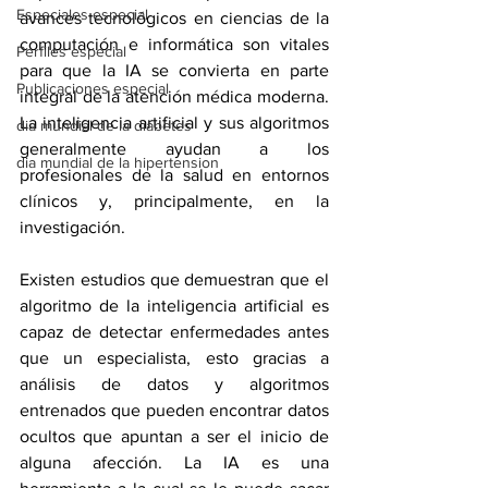
Especiales especial
avances tecnológicos en ciencias de la 
computación e informática son vitales 
Perfiles especial
para que la IA se convierta en parte 
Publicaciones especial
integral de la atención médica moderna. 
La inteligencia artificial y sus algoritmos 
dia mundial de la diabetes
generalmente ayudan a los 
dia mundial de la hipertension
profesionales de la salud en entornos 
clínicos y, principalmente, en la 
investigación. 
Existen estudios que demuestran que el 
algoritmo de la inteligencia artificial es 
capaz de detectar enfermedades antes 
que un especialista, esto gracias a 
análisis de datos y algoritmos 
entrenados que pueden encontrar datos 
ocultos que apuntan a ser el inicio de 
alguna afección. La IA es una 