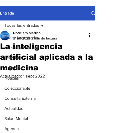
Entrada
Todas las entradas
Noticiero Medico
Todas las entradas
31 jul 2022
3 min de lectura
La inteligencia
Ciencia y Tecnología
artificial aplicada a la
Editorial
medicina
Gremiales
Actualizado:
1 sept 2022
Noticias
Coleccionable
Consulta Externa
Actualidad
Salud Mental
Agenda