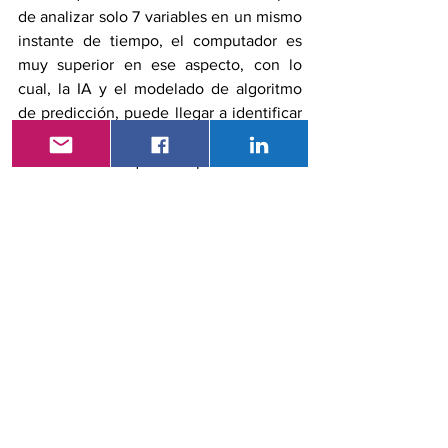
de analizar solo 7 variables en un mismo 
instante de tiempo, el computador es 
muy superior en ese aspecto, con lo 
cual, la IA y el modelado de algoritmo 
de predicción, puede llegar a identificar 
ciertos parámetros, comportamientos y 
valores ocultos que al especialista se le 
puede pasar por alto. Sin embargo, la IA 
actúa como apoyo al personal de salud, 
la decisión debe recaer en el 
especialista quien es el que valida lo 
que el sistema sugiere. 
La IA en el ámbito de la salud es una 
herramienta que aporta en el 
tratamiento, el diagnóstico y la 
prevención de enfermedades. La 
regulación de la inteligencia artificial en 