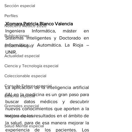
Sección especial
Perfiles
Xiomara Patricia Blanco Valencia
Noticiero Médico 2020
Ingeniera Informática, máster en 
Publicaciones
Sistemas Inteligentes y Doctorado en 
Informática y Automática. 
La Rioja – 
Endocrinología
UNIR.
Actualidad especial
Ciencia y Tecnología especial
Coleccionable especial
Consulta Externa especial
La aplicación de la inteligencia artificial 
(IA) en la medicina es un gran paso para 
Editorial especial
buscar datos médicos y descubrir 
Gremiales especial
nuevos conocimientos que aporten a la 
mejora de los resultados en el ámbito de 
Noticias especial
la salud, para de esa manera mejorar la 
Salud Mental especial
experiencia de los pacientes. Los 