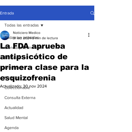
Entrada
Todas las entradas
Noticiero Medico
Todas las entradas
31 oct 2024
3 min de lectura
La FDA aprueba
Ciencia y Tecnología
antipsicótico de
Editorial
primera clase para la
Gremiales
esquizofrenia
Noticias
Actualizado:
30 nov 2024
Coleccionable
Consulta Externa
Actualidad
Salud Mental
Agenda