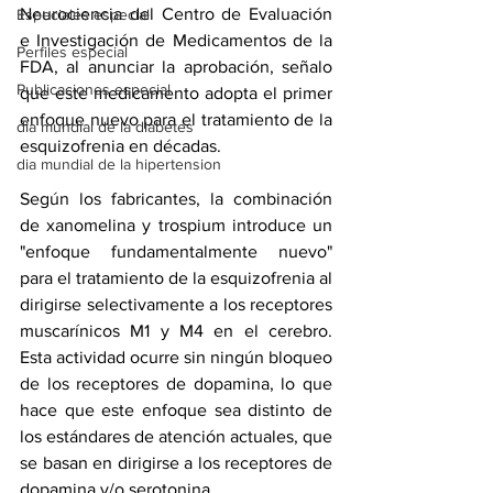
Neurociencia del Centro de Evaluación 
Especiales especial
e Investigación de Medicamentos de la 
Perfiles especial
FDA, al anunciar la aprobación, señalo 
Publicaciones especial
que este medicamento adopta el primer 
enfoque nuevo para el tratamiento de la 
dia mundial de la diabetes
esquizofrenia en décadas.
dia mundial de la hipertension
Según los fabricantes, la combinación 
de xanomelina y trospium introduce un 
"enfoque fundamentalmente nuevo" 
para el tratamiento de la esquizofrenia al 
dirigirse selectivamente a los receptores 
muscarínicos M1 y M4 en el cerebro. 
Esta actividad ocurre sin ningún bloqueo 
de los receptores de dopamina, lo que 
hace que este enfoque sea distinto de 
los estándares de atención actuales, que 
se basan en dirigirse a los receptores de 
dopamina y/o serotonina.