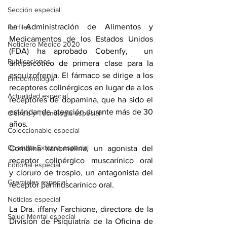
Sección especial
La Administración de Alimentos y 
Perfiles
Medicamentos de los Estados Unidos 
Noticiero Médico 2020
(FDA) ha aprobado 
Cobenfy
,  un 
Publicaciones
antipsicótico de primera clase para 
la 
esquizofrenia
. El fármaco se dirige a los 
Endocrinología
receptores colinérgicos en lugar de a los 
Actualidad especial
receptores de 
dopamina
, que ha sido el 
estándar de atención durante más de 30 
Ciencia y Tecnología especial
años.
Coleccionable especial
Consulta Externa especial
Combina xanomelina, un agonista del 
receptor colinérgico muscarínico oral 
Editorial especial
y 
cloruro de trospio
, un antagonista del 
Gremiales especial
receptor panmuscarínico oral.
Noticias especial
La Dra. iffany Farchione, directora de la 
Salud Mental especial
División de Psiquiatría de la Oficina de 