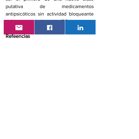
putativa de medicamentos 
antipsicóticos sin actividad bloqueante 
del receptor de dopaminaD2.
Refeencias
Dr. Inder Kaul
, 
Sharon Sawchak, enfermera 
registrada
, 
Prof. Christoph 
U Correll, MD
, 
Dr. Rishi Kakar
, 
Prof. Alan Breier, MD
, 
Dr. 
Haiyuan Zhu
, et al. Eficacia y 
seguridad del agonista del receptor 
muscarínico KarXT (xanomelina-
trospio) en la esquizofrenia 
(EMERGENT-2) en los EE. UU.: 
resultados de un ensayo de fase 3 
aleatorizado, doble ciego, 