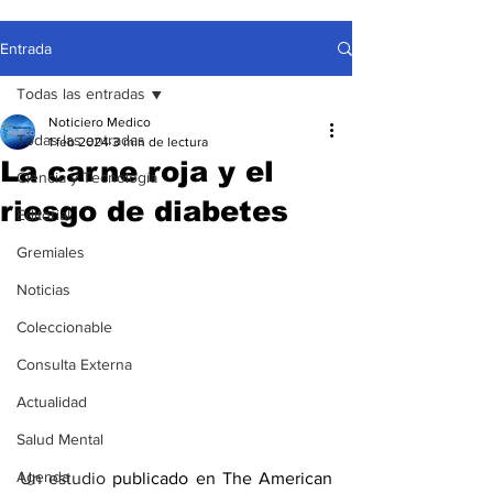
Entrada
Todas las entradas
Noticiero Medico
Todas las entradas
1 feb 2024
3 min de lectura
La carne roja y el
Ciencia y Tecnología
riesgo de diabetes
Editorial
Gremiales
Noticias
Coleccionable
Consulta Externa
Actualidad
Salud Mental
Agenda
Un estudio 
publicado 
en The American 