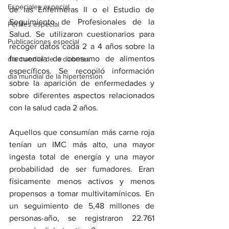
Especiales especial
de las Enfermeras II o el Estudio de 
Seguimiento de Profesionales de la 
Perfiles especial
Salud. Se utilizaron cuestionarios para 
Publicaciones especial
recoger datos cada 2 a 4 años sobre la 
frecuencia de consumo de alimentos 
dia mundial de la diabetes
específicos. Se recopiló información 
dia mundial de la hipertension
sobre la aparición de enfermedades y 
sobre diferentes aspectos relacionados 
con la salud cada 2 años.
Aquellos que consumían más carne roja 
tenían un IMC más alto, una mayor 
ingesta total de energía y una mayor 
probabilidad de ser fumadores. Eran 
físicamente menos activos y menos 
propensos a tomar multivitamínicos. En 
un seguimiento de 5,48 millones de 
personas-año, se registraron 22.761 