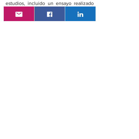
estudios, incluido un ensayo realizado 
hace varios años en las mismas 
cohortes.
Referencia
Gu X, Drouin-Chartier JP et al. 
Carnes rojas y diabetes tipo 2: ¿los 
avances metodológicos aumentan 
suficientemente la certeza de la 
evidencia? Revista Americana de 
Nutrición Clínica 2023. 
doi: 
10.1016/j.ajcnut.2023.08.021
Consulta Externa