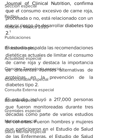
Journal of Clinical Nutrition, confirma 
Sección especial
que
 e
l consumo excesivo de carne roja, 
Perfiles
procesada o no, está relacionado con un 
mayor riesgo de desarrollar 
diabetes tipo 
Noticiero Médico 2020
2
.¹ 
Publicaciones
El estudio respalda las recomendaciones 
Endocrinología
dietéticas actuales de limitar el consumo 
Actualidad especial
de carne roja y destaca la importancia 
Ciencia y Tecnología especial
de diferentes fuentes alternativas de 
proteínas en la prevención de la 
Coleccionable especial
diabetes tipo 2.
Consulta Externa especial
El estudio incluyó a 217,000 personas 
Editorial especial
que fueron monitoreadas durante tres 
Gremiales especial
décadas como parte de varios estudios 
Noticias especial
de cohortes. Fueron hombres y mujeres 
que participaron en el Estudio de Salud 
Salud Mental especial
de las Enfermeras, el Estudio de Salud 