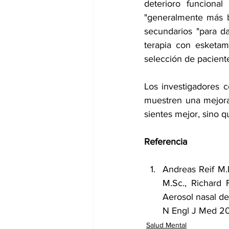
deterioro funcional
"generalmente más ba
secundarios "para d
terapia con esketami
selección de pacient
Los investigadores 
muestren una mejora 
sientes mejor, sino 
Referencia
Andreas Reif M.D
M.Sc., Richard F
Aerosol nasal de
N Engl J Med 2
Salud Mental