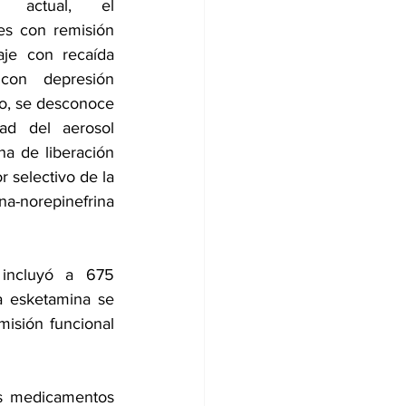
o actual, el 
es con remisión 
je con recaída 
con depresión 
to, se desconoce 
ad del aerosol 
a de liberación 
 selectivo de la 
na-norepinefrina 
incluyó a 675 
a esketamina se 
isión funcional 
s medicamentos 