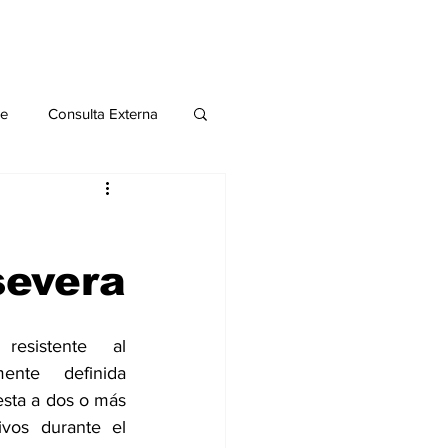
le
Consulta Externa
o 2020
Publicaciones
severa
al
esistente al 
Salud Mental especial
ente definida 
esta a dos o más 
ivos durante el 