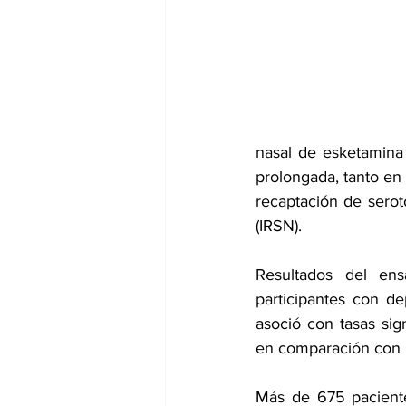
dia mundial de la hipertension
nasal de esketamina
prolongada, tanto en 
recaptación de seroto
(IRSN).
Resultados del ens
participantes con 
de
asoció con tasas sig
en comparación con l
Más de 675 paciente