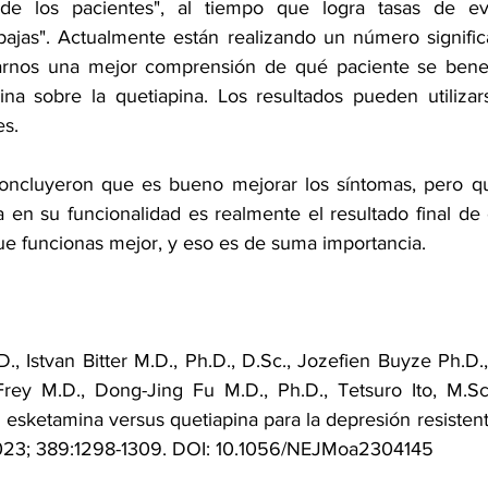
 de los pacientes", al tiempo que logra tasas de ev
jas". Actualmente están realizando un número significat
arnos una mejor comprensión de qué paciente se benefi
na sobre la quetiapina. Los resultados pueden utilizars
es.
concluyeron que es bueno mejorar los síntomas, pero qu
en su funcionalidad es realmente el resultado final de e
que funcionas mejor, y eso es de suma importancia.
., Istvan Bitter M.D., Ph.D., D.Sc., Jozefien Buyze Ph.D.,
rey M.D., Dong-Jing Fu M.D., Ph.D., Tetsuro Ito, M.Sc., 
 esketamina versus quetiapina para la depresión resistente
023; 389:1298-1309. DOI: 10.1056/NEJMoa2304145