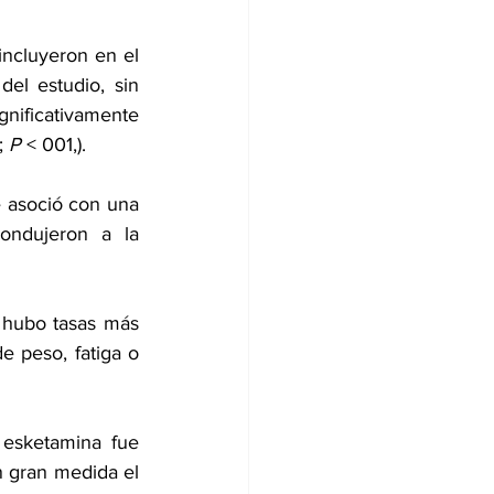
ncluyeron en el 
l estudio, sin 
nificativamente 
; 
P
 < 001,).
 asoció con una 
ndujeron a la 
 hubo tasas más 
 peso, fatiga o 
esketamina fue 
n gran medida el 