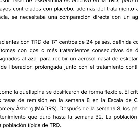
sol nasal de esketamina es efectivo en la TRD, pero ha
ayos controlados con placebo, además del tratamiento a
cia, se necesitaba una comparación directa con un age
pacientes con TRD de 171 centros de 24 países, definida c
tomas con dos o más tratamientos consecutivos de do
ignados al azar para recibir un aerosol nasal de esketam
 de liberación prolongada junto con el tratamiento cont
omo la quetiapina se dosificaron de forma flexible. El crite
s tasas de remisión en la semana 8 en la Escala de Cal
mery-Åsberg (MADRS). Después de la semana 8, los paci
enimiento que duró hasta la semana 32. La población d
a población típica de TRD.