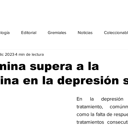
ología
Editorial
Gremiales
Noticias
Coleccionab
dic 2023
4 min de lectura
Agenda
Sección especial
Perfiles
Noticiero Médic
ina supera a la
ina en la depresión 
pecial
Ciencia y Tecnología especial
Coleccionable especi
En la depresión r
torial especial
Gremiales especial
Noticias especial
tratamiento, comúnm
como la falta de respu
tratamientos consecut
especial
Publicaciones especial
dia mundial de la diabetes