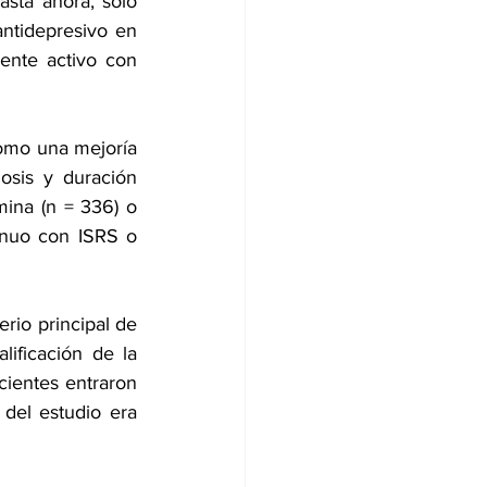
sta ahora, solo 
ntidepresivo en 
nte activo con 
omo una mejoría 
sis y duración 
ina (n = 336) o 
inuo con ISRS o 
rio principal de 
ificación de la 
entes entraron 
el estudio era 