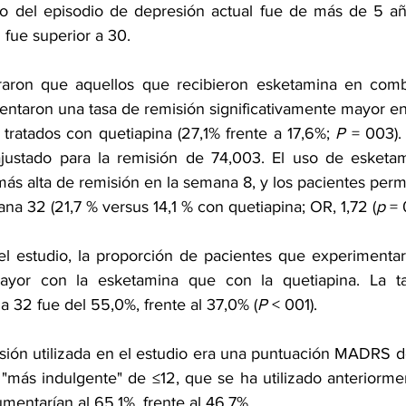
o del episodio de depresión actual fue de más de 5 año
ue superior a 30.
raron que aquellos que recibieron esketamina en comb
ntaron una tasa de remisión significativamente mayor en
tratados con quetiapina (27,1% frente a 17,6%; 
P
 = 003).
ajustado para la remisión de 74,003. El uso de esketam
ás alta de remisión en la semana 8, y los pacientes perm
na 32 (21,7 % versus 14,1 % con quetiapina; OR, 1,72 (
p
 = 
 estudio, la proporción de pacientes que experimentaro
mayor con la esketamina que con la quetiapina. La ta
 32 fue del 55,0%, frente al 37,0% (
P
 < 001).
sión utilizada en el estudio era una puntuación MADRS de
n "más indulgente" de ≤12, que se ha utilizado anteriormen
mentarían al 65,1%, frente al 46,7%.