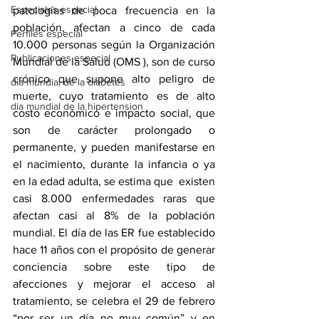
Especiales especial
patologías de poca frecuencia en la 
población, afectan a cinco de cada 
Perfiles especial
10.000 personas según la Organización 
Publicaciones especial
Mundial de la Salud (OMS ), son de curso 
crónico que supone alto peligro de 
dia mundial de la diabetes
muerte, cuyo tratamiento es de alto 
dia mundial de la hipertension
costo económico e impacto social, que 
son de carácter prolongado o 
permanente, y pueden manifestarse en 
el nacimiento, durante la infancia o ya 
en la edad adulta, se estima que  existen 
casi 8.000 enfermedades raras que 
afectan casi al 8% de la población 
mundial. El día de las ER fue establecido 
hace 11 años con el propósito de generar 
conciencia sobre este tipo de 
afecciones y mejorar el acceso al 
tratamiento, se celebra el 29 de febrero 
“por ser un día no muy común” y en 