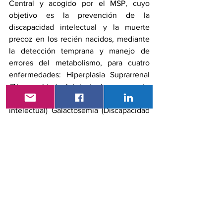
Central y acogido por el MSP, cuyo 
objetivo es la prevención de la 
discapacidad intelectual y la muerte 
precoz en los recién nacidos, mediante 
la detección temprana y manejo de 
errores del metabolismo, para cuatro 
enfermedades: Hiperplasia Suprarrenal      
(Discapacidad intelectual y muerte 
precoz) Hipotiroidismo      (Discapacidad 
intelectual) Galactosemia (Discapacidad      
intelectual y muerte precoz) 
Fenilcetonuria PKU      (Discapacidad 
intelectual)
Hasta el año 2018, se han identificado 
418 casos positivos: PKU30 , 
galactosemia 15, hiperplasia suprarrenal 
99 e hipotiroidismo 274
La autoridad sanitaria nacional con 
apoyo de la academia debería asumir 