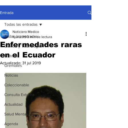
Entrada
Todas las entradas
Noticiero Medico
Todas las entradas
1 jul 2019
3 min de lectura
Enfermedades raras
Ciencia y Tecnología
en el Ecuador
Editorial
Actualizado:
31 jul 2019
Gremiales
Noticias
Coleccionable
Consulta Externa
Actualidad
Salud Mental
Agenda