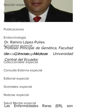
Sección especial
Perfiles
Noticiero Médico 2020
Publicaciones
Endocrinología
Dr. Ramiro López-Pulles
Actualidad especial
Profesor Principal de Genética, Facultad 
de Ciencias Médicas Universidad 
Ciencia y Tecnología especial
Central del Ecuador.
Coleccionable especial
Consulta Externa especial
Editorial especial
Gremiales especial
Noticias especial
Salud Mental especial
Las Enfermedades Raras (ER), son 