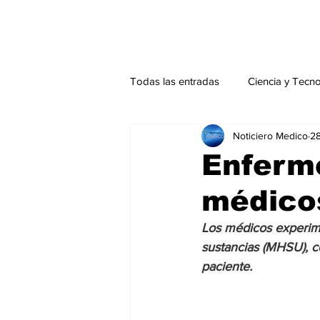
Todas las entradas
Ciencia y Tecn
Noticiero Medico
28
Actualidad
Salud Mental
Enferm
médico
Endocrinología
Actualidad es
Los médicos experime
sustancias (MHSU), co
Consulta Externa especial
Edi
paciente.
Especiales especial
Perfiles 