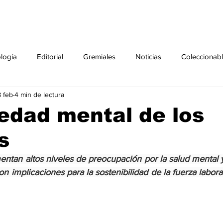
ología
Editorial
Gremiales
Noticias
Coleccionab
 feb
4 min de lectura
Agenda
Sección especial
Perfiles
Noticiero Médic
edad mental de los
s
pecial
Ciencia y Tecnología especial
Coleccionable especi
ntan altos niveles de preocupación por la salud mental 
n implicaciones para la sostenibilidad de la fuerza laboral 
torial especial
Gremiales especial
Noticias especial
especial
Publicaciones especial
dia mundial de la diabetes