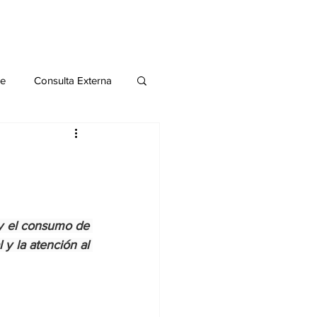
le
Consulta Externa
o 2020
Publicaciones
al
y el consumo de 
y la atención al 
Salud Mental especial