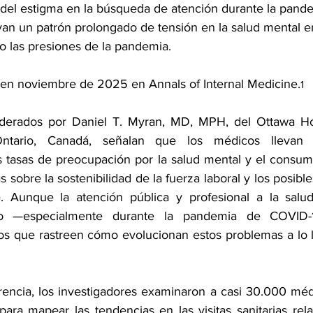
el estigma en la búsqueda de atención durante la pande
yan un patrón prolongado de tensión en la salud mental en
jo las presiones de la pandemia.
 en noviembre de 2025 en Annals of Internal Medicine.
1
liderados por Daniel T. Myran, MD, MPH, del Ottawa Hos
, Ontario, Canadá, señalan que los médicos llevan
s tasas de preocupación por la salud mental y el consumo
 sobre la sostenibilidad de la fuerza laboral y los posible
e. Aunque la atención pública y profesional a la salud
o —especialmente durante la pandemia de COVID-1
os que rastreen cómo evolucionan estos problemas a lo l
rencia, los investigadores examinaron a casi 30.000 méd
ara mapear las tendencias en las visitas sanitarias rela