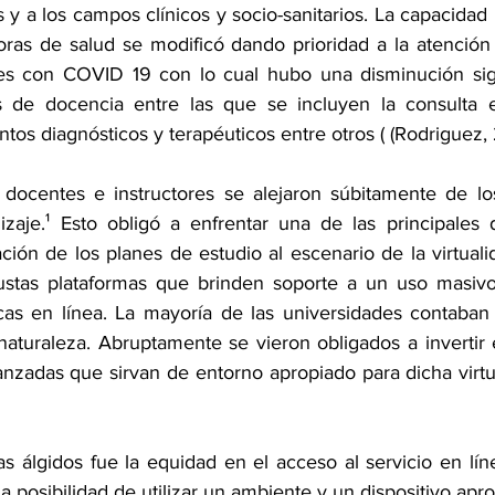
 y a los campos clínicos y socio-sanitarios. La capacidad r
doras de salud se modificó dando prioridad a la atención 
es con COVID 19 con lo cual hubo una disminución signi
s de docencia entre las que se incluyen la consulta ex
ntos diagnósticos y terapéuticos entre otros ( (Rodriguez, 
 docentes e instructores se alejaron súbitamente de lo
aje.¹ Esto obligó a enfrentar una de las principales di
ión de los planes de estudio al escenario de la virtuali
ustas plataformas que brinden soporte a un uso masivo 
cas en línea. La mayoría de las universidades contaban
naturaleza. Abruptamente se vieron obligados a invertir 
nzadas que sirvan de entorno apropiado para dicha virtual
s álgidos fue la equidad en el acceso al servicio en líne
la posibilidad de utilizar un ambiente y un dispositivo ap