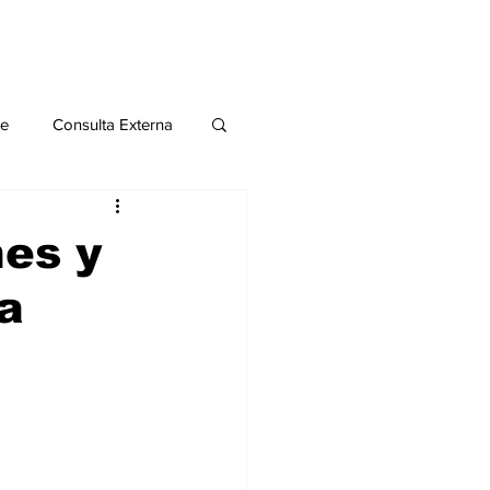
le
Consulta Externa
o 2020
Publicaciones
nes y
a
al
Salud Mental especial