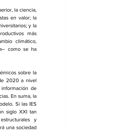
ior, la ciencia, 
as en valor; la 
versitarios; y la 
roductivos más 
bio climático, 
da– como se ha 
démicos sobre la 
e 2020 a nivel 
 información de 
ias. En suma, la 
elo. Si las IES 
 siglo XXI tan 
tructurales y 
rá una sociedad 