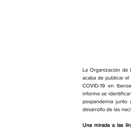
dia mundial de la hipertension
La Organización de E
acaba de publicar el
COVID-19 en Iberoam
informe se identifica
pospandemia junto 
desarrollo de las na
Una mirada a las lí