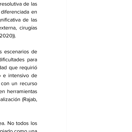
esolutiva de las 
diferenciada en 
ficativa de las 
terna, cirugías 
2020)). 
s escenarios de 
ficultades para 
dad que requirió 
e intensivo de 
 con un recurso 
en herramientas 
ización (Rajab, 
a. No todos los 
ropiado como una 