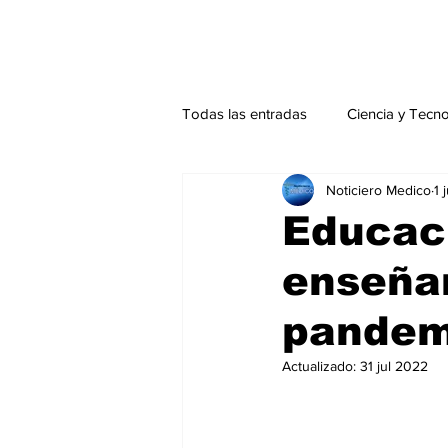
Todas las entradas
Ciencia y Tecn
Noticiero Medico
1 
Actualidad
Salud Mental
Educaci
enseñan
Endocrinología
Actualidad es
pandem
Consulta Externa especial
Edi
Actualizado:
31 jul 2022
Especiales especial
Perfiles 