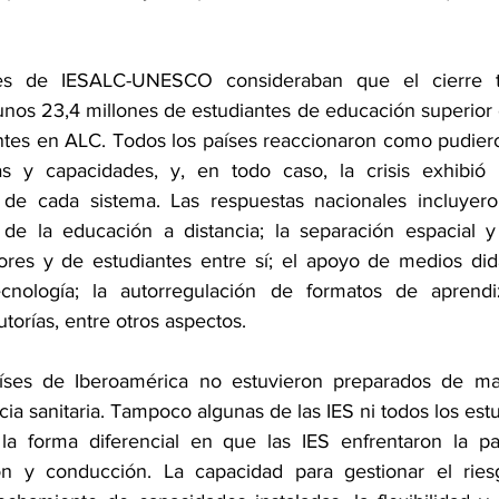
es de IESALC-UNESCO consideraban que el cierre te
os 23,4 millones de estudiantes de educación superior 
ntes en ALC. Todos los países reaccionaron como pudier
s y capacidades, y, en todo caso, la crisis exhibió l
 de cada sistema. Las respuestas nacionales incluyeron
e la educación a distancia; la separación espacial y 
ores y de estudiantes entre sí; el apoyo de medios didá
nología; la autorregulación de formatos de aprendiza
utorías, entre otros aspectos.
países de Iberoamérica no estuvieron preparados de man
ia sanitaria. Tampoco algunas de las IES ni todos los estu
la forma diferencial en que las IES enfrentaron la pa
n y conducción. La capacidad para gestionar el riesg