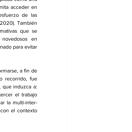
rmita acceder en 
sfuerzo de las 
 2020). También 
mativas que se 
s novedosos en 
nado para evitar 
marse, a fin de 
o recorrido, fue 
 que induzca a: 
rcer el trabajo 
r la multi-inter-
 con el contexto 