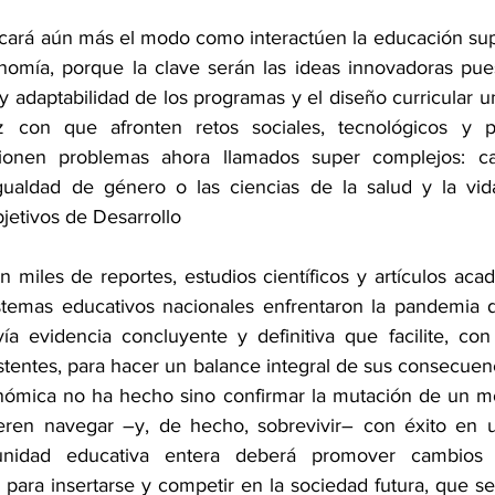
cará aún más el modo como interactúen la educación super
nomía, porque la clave serán las ideas innovadoras puest
 y adaptabilidad de los programas y el diseño curricular uni
z con que afronten retos sociales, tecnológicos y p
cionen problemas ahora llamados super complejos: cam
igualdad de género o las ciencias de la salud y la vi
jetivos de Desarrollo
 miles de reportes, estudios científicos y artículos aca
stemas educativos nacionales enfrentaron la pandemia d
ía evidencia concluyente y definitiva que facilite, con
stentes, para hacer un balance integral de sus consecuenc
conómica no ha hecho sino confirmar la mutación de un mod
eren navegar –y, de hecho, sobrevivir– con éxito en un
unidad educativa entera deberá promover cambios es
 para insertarse y competir en la sociedad futura, que se