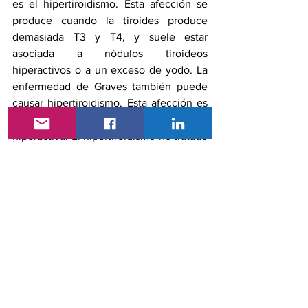
es el hipertiroidismo. Esta afección se 
produce cuando la tiroides produce 
demasiada T3 y T4, y suele estar 
asociada a nódulos tiroideos 
hiperactivos o a un exceso de yodo. La 
enfermedad de Graves también puede 
causar hipertiroidismo. Esta afección es 
consecuencia de una glándula tiroides 
hiperactiva. El hipertiroidismo no tratado 
puede provocar pérdida de peso 
involuntaria, taquicardia, aumento del 
apetito, temblores, sudoración, fatiga y 
trastornos del sueño.
Cualquier persona que sospeche tener 
un problema de tiroides, especialmente 
si tiene antecedentes familiares, debe 
consultar a su médico. Existen muchas 
opciones de tratamiento disponibles 