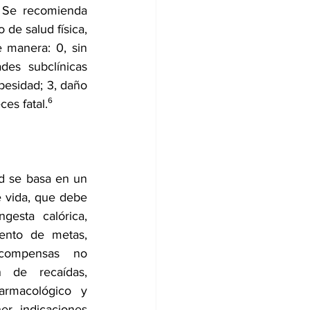
 Se recomienda 
de salud física, 
 manera: 0, sin 
es subclínicas 
esidad; 3, daño 
es fatal.⁶
d se basa en un 
e vida, que debe 
ngesta calórica, 
iento de metas, 
compensas no 
n de recaídas, 
armacológico y 
r indicaciones 