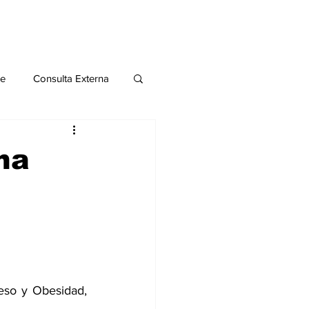
le
Consulta Externa
o 2020
Publicaciones
ha
al
Salud Mental especial
eso y Obesidad, 