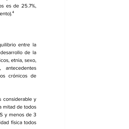
s es de 25.7%, 
nto).⁴ 
ibrio entre la 
esarrollo de la 
os, etnia, sexo, 
, antecedentes 
dos crónicos de 
s considerable y 
 mitad de todos 
MS y menos de 3 
ad física todos 