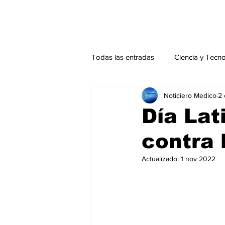
Todas las entradas
Ciencia y Tecn
Noticiero Medico
2 
Actualidad
Salud Mental
Día Lat
contra 
Endocrinología
Actualidad es
Actualizado:
1 nov 2022
Consulta Externa especial
Edi
Especiales especial
Perfiles 